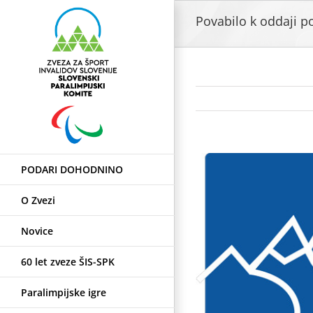
Skip
Povabilo k oddaji 
to
content
View
PODARI DOHODNINO
Larger
Image
O Zvezi
Novice
60 let zveze ŠIS-SPK
Paralimpijske igre