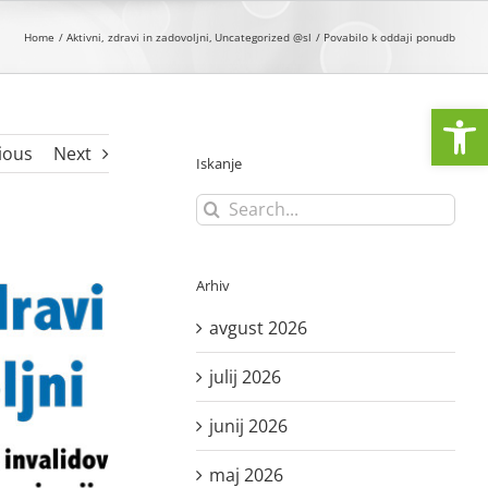
Home
Aktivni, zdravi in zadovoljni
Uncategorized @sl
Povabilo k oddaji ponudb
Open
ious
Next
Iskanje
Search
for:
Arhiv
avgust 2026
julij 2026
junij 2026
maj 2026