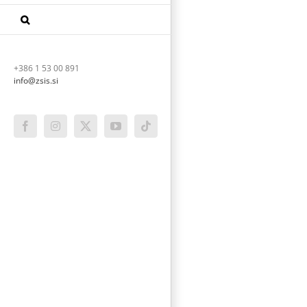
+386 1 53 00 891
info@zsis.si
Facebook
Instagram
X
YouTube
Tiktok