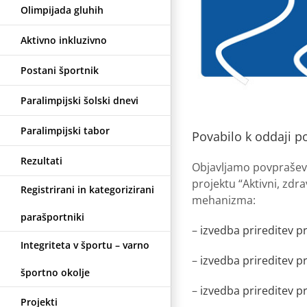
Olimpijada gluhih
Aktivno inkluzivno
Postani športnik
Paralimpijski šolski dnevi
Paralimpijski tabor
Povabilo k oddaji 
Rezultati
Objavljamo povpraševan
projektu “Aktivni, zdra
Registrirani in kategorizirani
mehanizma:
parašportniki
–
izvedba prireditev pr
Integriteta v športu – varno
–
izvedba prireditev p
športno okolje
–
izvedba prireditev p
Projekti