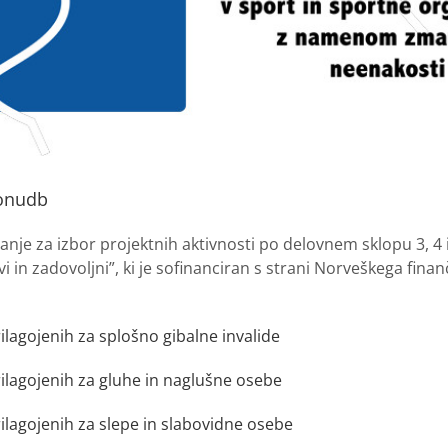
ponudb
je za izbor projektnih aktivnosti po delovnem sklopu 3, 4 i
vi in zadovoljni”, ki je sofinanciran s strani Norveškega fina
ilagojenih za splošno gibalne invalide
rilagojenih za gluhe in naglušne osebe
rilagojenih za slepe in slabovidne osebe