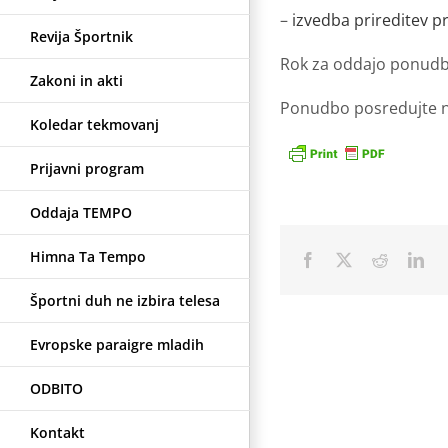
–
izvedba prireditev 
Revija Športnik
Rok za oddajo ponudb:
Zakoni in akti
Ponudbo posredujte naj
Koledar tekmovanj
Prijavni program
Oddaja TEMPO
Himna Ta Tempo
Facebook
X
Reddit
Lin
Športni duh ne izbira telesa
Evropske paraigre mladih
ODBITO
Kontakt