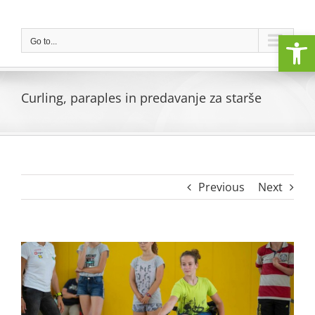
Skip
to
Open
content
Go to...
Curling, paraples in predavanje za starše
Previous
Next
View
Larger
Image