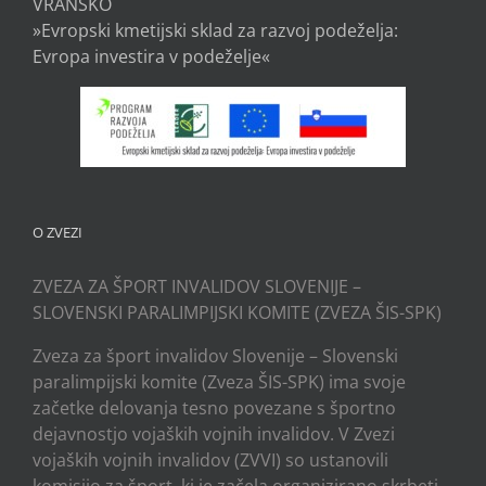
VRANSKO
»Evropski kmetijski sklad za razvoj podeželja:
Evropa investira v podeželje«
O ZVEZI
ZVEZA ZA ŠPORT INVALIDOV SLOVENIJE –
SLOVENSKI PARALIMPIJSKI KOMITE (ZVEZA ŠIS-SPK)
Zveza za šport invalidov Slovenije – Slovenski
paralimpijski komite (Zveza ŠIS-SPK) ima svoje
začetke delovanja tesno povezane s športno
dejavnostjo vojaških vojnih invalidov. V Zvezi
vojaških vojnih invalidov (ZVVI) so ustanovili
komisijo za šport, ki je začela organizirano skrbeti