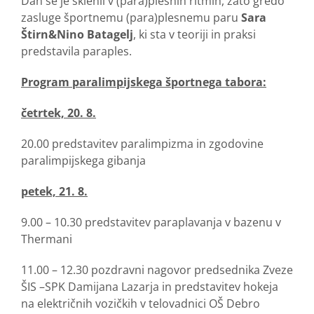
Dan se je sklenil v (para)plesnih ritmih, zato gredo
zasluge športnemu (para)plesnemu paru
Sara
Štirn&Nino Batagelj
, ki sta v teoriji in praksi
predstavila paraples.
Program paralimpijskega športnega tabora:
četrtek, 20. 8.
20.00 predstavitev paralimpizma in zgodovine
paralimpijskega gibanja
petek, 21. 8.
9.00 – 10.30 predstavitev paraplavanja v bazenu v
Thermani
11.00 – 12.30 pozdravni nagovor predsednika Zveze
ŠIS –SPK Damijana Lazarja in predstavitev hokeja
na električnih vozičkih v telovadnici OŠ Debro