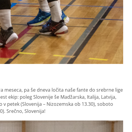
ra meseca, pa še dneva ločita naše fante do srebrne lige
st ekip: poleg Slovenije še Madžarska, Italija, Latvija,
 v petek (Slovenija – Nizozemska ob 13.30), soboto
00). Srečno, Slovenija!