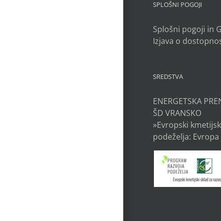
SPLOŠNI POGOJI
Splošni pogoji in
Izjava o dostopnos
SREDSTVA
ENERGETSKA PRE
ŠD VRANSKO
»Evropski kmetijsk
podeželja: Evropa 