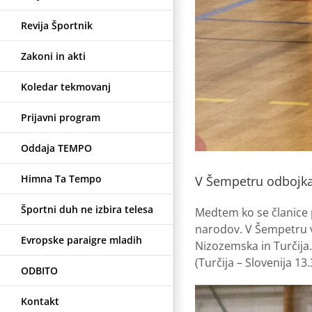
Revija Športnik
Zakoni in akti
Koledar tekmovanj
Prijavni program
Oddaja TEMPO
Himna Ta Tempo
V Šempetru odbojka
Športni duh ne izbira telesa
Medtem ko se članice p
narodov. V Šempetru v S
Evropske paraigre mladih
Nizozemska in Turčija
(Turčija – Slovenija 13.
ODBITO
Kontakt