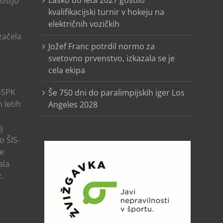
ostjo
kvalifikacijski turnir v hokeju na
električnih vozičkih
o
 začela
Jožef Franc potrdil normo za
svetovno prvenstvo, izkazala se je
cela ekipa
-SPK
Še 750 dni do paralimpijskih iger Los
 letih
Angeles 2028
j
o ŠIS-
ze
ala
.