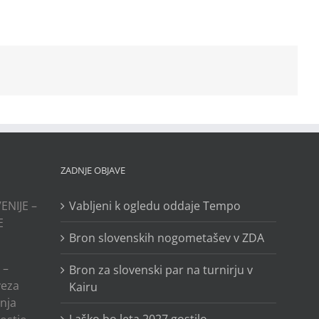
ZADNJE OBJAVE
ENIJE –
Vabljeni k ogledu oddaje Tempo
E
Bron slovenskih nogometašev v ZDA
 –
Bron za slovenski par na turnirju v
veza
Kairu
anja
Laško bo leta 2027 gostilo