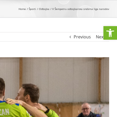
Home
Športi
Odbojka
V Šempetru odbojkarska srebrna liga narodov
Open
Previous
Next