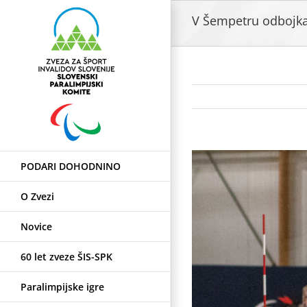
Skip
V Šempetru odbojka
to
content
View
PODARI DOHODNINO
Larger
Image
O Zvezi
Novice
60 let zveze ŠIS-SPK
Paralimpijske igre