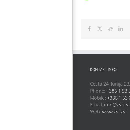
Facebook
X
Reddit
Lin
KONTAKT INFO
Cesta 24. Junija 23
Phone:
+386 1 53 
Mobile:
+386 1 53 
Email:
info@zsis.si
Web:
www.zsis.si