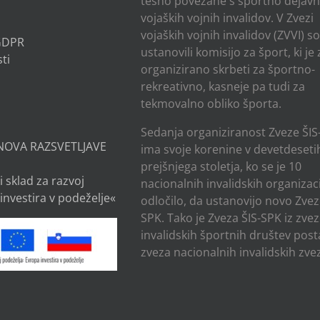
tesno povezane s športno dejavn
vojaških vojnih invalidov. V Zvezi
vojaških vojnih invalidov (ZVVI) s
 GDPR
ustanovili komisijo za šport, ki je
ti
organizirano skrbeti za športno-
rekreativno, kasneje pa tudi za
tekmovalno obliko športa.
Sedanja organiziranost Zveze ŠIS
NOVA RAZSVETLJAVE
ima svoje korenine v devetdesetih
prejšnjega stoletja, ko se je 10
i sklad za razvoj
nacionalnih invalidskih organizaci
investira v podeželje«
odločilo, da ustanovijo novo Zvez
SPK. Tako je Zveza ŠIS-SPK iz zve
invalidskih športnih društev post
zveza nacionalnih invalidskih zvez