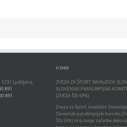
kedIn
O ZVEZI
, 1231 Ljubljana,
ZVEZA ZA ŠPORT INVALIDOV SLOV
00 891
SLOVENSKI PARALIMPIJSKI KOMIT
00 891
(ZVEZA ŠIS-SPK)
Zveza za šport invalidov Slovenije
Slovenski paralimpijski komite (Z
ŠIS-SPK) ima svoje začetke delov