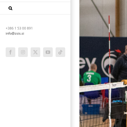
+386 1 53 00 891
info@zsis.si
Facebook
Instagram
X
YouTube
Tiktok