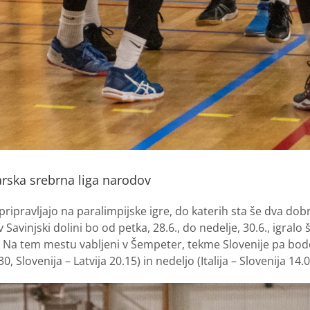
rska srebrna liga narodov
ripravljajo na paralimpijske igre, do katerih sta še dva dob
avinjski dolini bo od petka, 28.6., do nedelje, 30.6., igralo še
. Na tem mestu vabljeni v Šempeter, tekme Slovenije pa bodo
30, Slovenija – Latvija 20.15) in nedeljo (Italija – Slovenija 14.