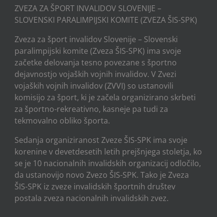
ZVEZA ZA ŠPORT INVALIDOV SLOVENIJE –
SLOVENSKI PARALIMPIJSKI KOMITE (ZVEZA ŠIS-SPK)
Zveza za šport invalidov Slovenije – Slovenski
paralimpijski komite (Zveza ŠIS-SPK) ima svoje
začetke delovanja tesno povezane s športno
dejavnostjo vojaških vojnih invalidov. V Zvezi
vojaških vojnih invalidov (ZVVI) so ustanovili
komisijo za šport, ki je začela organizirano skrbeti
za športno-rekreativno, kasneje pa tudi za
tekmovalno obliko športa.
Sedanja organiziranost Zveze ŠIS-SPK ima svoje
korenine v devetdesetih letih prejšnjega stoletja, ko
se je 10 nacionalnih invalidskih organizacij odločilo,
da ustanovijo novo Zvezo ŠIS-SPK. Tako je Zveza
ŠIS-SPK iz zveze invalidskih športnih društev
postala zveza nacionalnih invalidskih zvez.