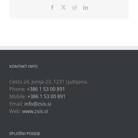
Facebook
X
Reddit
LinkedIn
KONTAKT INFO
Cesta 24. Junija 23, 1231 Ljubljana,
Phone:
+386 1 53 00 891
Mobile:
+386 1 53 00 891
Email:
info@zsis.si
Web:
www.zsis.si
SPLOŠNI POGOJI