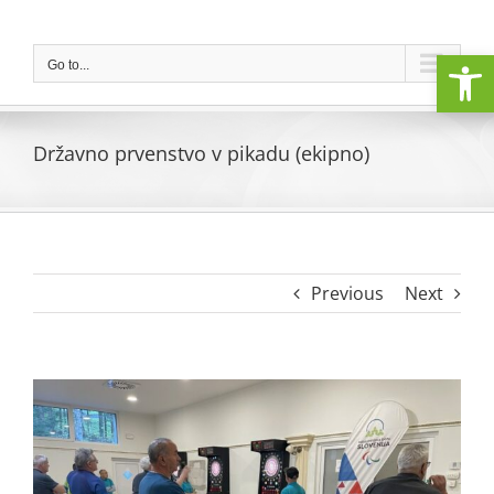
Skip
to
Open
content
Go to...
Državno prvenstvo v pikadu (ekipno)
Previous
Next
View
Larger
Image