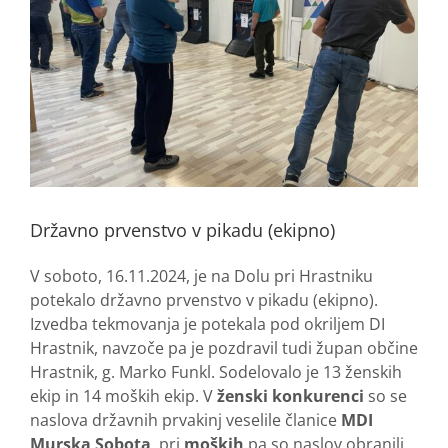
Državno prvenstvo v pikadu (ekipno)
V soboto, 16.11.2024, je na Dolu pri Hrastniku
potekalo državno prvenstvo v pikadu (ekipno).
Izvedba tekmovanja je potekala pod okriljem DI
Hrastnik, navzoče pa je pozdravil tudi župan občine
Hrastnik, g. Marko Funkl. Sodelovalo je 13 ženskih
ekip in 14 moških ekip. V
ženski konkurenci
so se
naslova državnih prvakinj veselile članice
MDI
Murska Sobota
, pri
moških
pa so naslov obranili