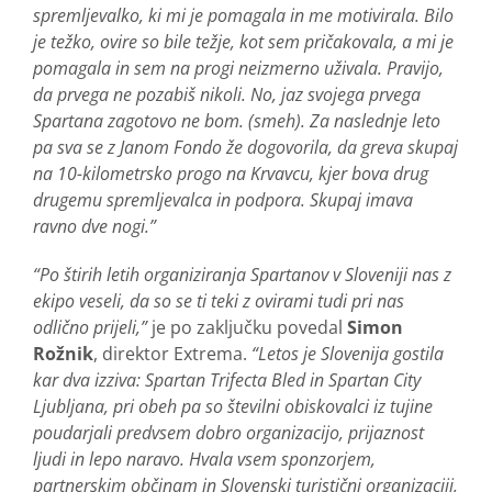
spremljevalko, ki mi je pomagala in me motivirala. Bilo
je težko, ovire so bile težje, kot sem pričakovala, a mi je
pomagala in sem na progi neizmerno uživala. Pravijo,
da prvega ne pozabiš nikoli. No, jaz svojega prvega
Spartana zagotovo ne bom. (smeh). Za naslednje leto
pa sva se z Janom Fondo že dogovorila, da greva skupaj
na 10-kilometrsko progo na Krvavcu, kjer bova drug
drugemu spremljevalca in podpora. Skupaj imava
ravno dve nogi.”
“Po štirih letih organiziranja Spartanov v Sloveniji nas z
ekipo veseli, da so se ti teki z ovirami tudi pri nas
odlično prijeli,”
je po zaključku povedal
Simon
Rožnik
, direktor Extrema.
“Letos je Slovenija gostila
kar dva izziva: Spartan Trifecta Bled in Spartan City
Ljubljana, pri obeh pa so številni obiskovalci iz tujine
poudarjali predvsem dobro organizacijo, prijaznost
ljudi in lepo naravo. Hvala vsem sponzorjem,
partnerskim občinam in Slovenski turistični organizaciji,