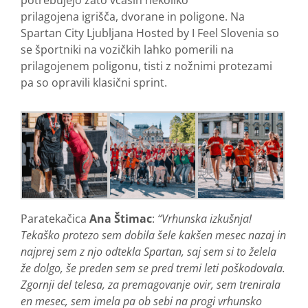
potrebujejo zato včasih nekoliko
prilagojena igrišča, dvorane in poligone. Na
Spartan City Ljubljana Hosted by I Feel Slovenia so
se športniki na vozičkih lahko pomerili na
prilagojenem poligonu, tisti z nožnimi protezami
pa so opravili klasični sprint.
Paratekačica
Ana Štimac
:
“Vrhunska izkušnja!
Tekaško protezo sem dobila šele kakšen mesec nazaj in
najprej sem z njo odtekla Spartan, saj sem si to želela
že dolgo, še preden sem se pred tremi leti poškodovala.
Zgornji del telesa, za premagovanje ovir, sem trenirala
en mesec, sem imela pa ob sebi na progi vrhunsko