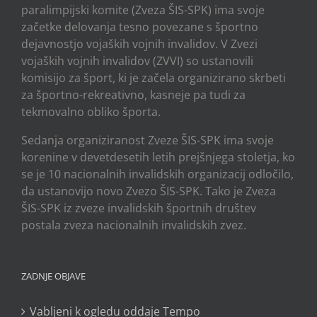
paralimpijski komite (Zveza ŠIS-SPK) ima svoje
začetke delovanja tesno povezane s športno
dejavnostjo vojaških vojnih invalidov. V Zvezi
vojaških vojnih invalidov (ZVVI) so ustanovili
komisijo za šport, ki je začela organizirano skrbeti
za športno-rekreativno, kasneje pa tudi za
tekmovalno obliko športa.
Sedanja organiziranost Zveze ŠIS-SPK ima svoje
korenine v devetdesetih letih prejšnjega stoletja, ko
se je 10 nacionalnih invalidskih organizacij odločilo,
da ustanovijo novo Zvezo ŠIS-SPK. Tako je Zveza
ŠIS-SPK iz zveze invalidskih športnih društev
postala zveza nacionalnih invalidskih zvez.
ZADNJE OBJAVE
Vabljeni k ogledu oddaje Tempo