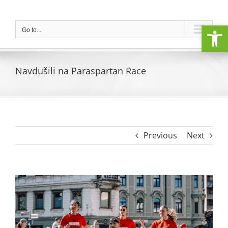
Skip
to
Open
content
Go to...
Navdušili na Paraspartan Race
Previous
Next
View
Larger
Image