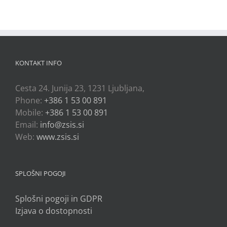
KONTAKT INFO
Cesta 24. Junija 23, 1231 Ljubljana,
Phone:
+386 1 53 00 891
Mobile:
+386 1 53 00 891
Email:
info@zsis.si
Web:
www.zsis.si
SPLOŠNI POGOJI
Splošni pogoji in GDPR
Izjava o dostopnosti