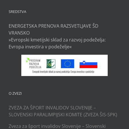
SREDSTVA
ENERGETSKA PRENOVA RAZSVETLJAVE ŠD
VRANSKO
»Evropski kmetijski sklad za razvoj podeželja:
Evropa investira v podeželje«
O ZVEZI
ZVEZA ZA ŠPORT INVALIDOV SLOVENIJE –
SLOVENSKI PARALIMPIJSKI KOMITE (ZVEZA ŠIS-SPK)
Zveza za šport invalidov Slovenije – Slovenski