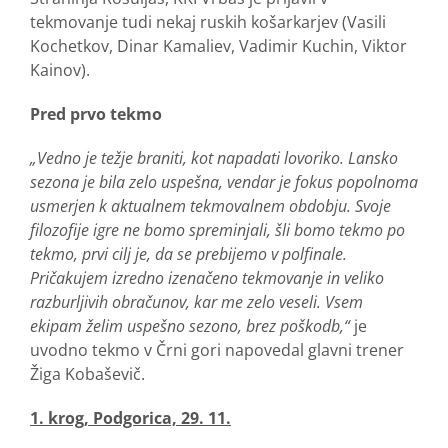
tekmovanje tudi nekaj ruskih košarkarjev (Vasili
Kochetkov, Dinar Kamaliev, Vadimir Kuchin, Viktor
Kainov).
Pred prvo tekmo
„Vedno je težje braniti, kot napadati lovoriko. Lansko
sezona je bila zelo uspešna, vendar je fokus popolnoma
usmerjen k aktualnem tekmovalnem obdobju. Svoje
filozofije igre ne bomo spreminjali, šli bomo tekmo po
tekmo, prvi cilj je, da se prebijemo v polfinale.
Pričakujem izredno izenačeno tekmovanje in veliko
razburljivih obračunov, kar me zelo veseli. Vsem
ekipam želim uspešno sezono, brez poškodb,“
je
uvodno tekmo v Črni gori napovedal glavni trener
Žiga Kobaševič.
1. krog, Podgorica, 29. 11.