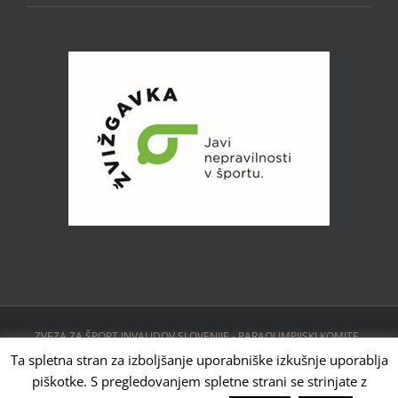
ZVEZA ZA ŠPORT INVALIDOV SLOVENIJE - PARAOLIMPIJSKI KOMITE ,
CESTA 24. JUNIJA 23, 1231 LJUBLJANA, SLOVENIJA | Powered by
Ta spletna stran za izboljšanje uporabniške izkušnje uporablja
WordPress
piškotke. S pregledovanjem spletne strani se strinjate z