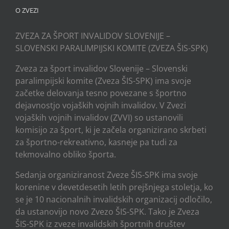
O ZVEZI
ZVEZA ZA ŠPORT INVALIDOV SLOVENIJE –
SLOVENSKI PARALIMPIJSKI KOMITE (ZVEZA ŠIS-SPK)
Zveza za šport invalidov Slovenije – Slovenski
paralimpijski komite (Zveza ŠIS-SPK) ima svoje
začetke delovanja tesno povezane s športno
dejavnostjo vojaških vojnih invalidov. V Zvezi
vojaških vojnih invalidov (ZVVI) so ustanovili
komisijo za šport, ki je začela organizirano skrbeti
za športno-rekreativno, kasneje pa tudi za
tekmovalno obliko športa.
Sedanja organiziranost Zveze ŠIS-SPK ima svoje
korenine v devetdesetih letih prejšnjega stoletja, ko
se je 10 nacionalnih invalidskih organizacij odločilo,
da ustanovijo novo Zvezo ŠIS-SPK. Tako je Zveza
ŠIS-SPK iz zveze invalidskih športnih društev