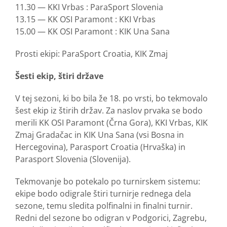
11.30 — KKI Vrbas : ParaSport Slovenia
13.15 — KK OSI Paramont : KKI Vrbas
15.00 — KK OSI Paramont : KIK Una Sana
Prosti ekipi: ParaSport Croatia, KIK Zmaj
Šesti ekip, štiri države
V tej sezoni, ki bo bila že 18. po vrsti, bo tekmovalo
šest ekip iz štirih držav. Za naslov prvaka se bodo
merili KK OSI Paramont (Črna Gora), KKI Vrbas, KIK
Zmaj Gradačac in KIK Una Sana (vsi Bosna in
Hercegovina), Parasport Croatia (Hrvaška) in
Parasport Slovenia (Slovenija).
Tekmovanje bo potekalo po turnirskem sistemu:
ekipe bodo odigrale štiri turnirje rednega dela
sezone, temu sledita polfinalni in finalni turnir.
Redni del sezone bo odigran v Podgorici, Zagrebu,