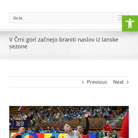
Skip
to
Open
content
Go to...
V Črni gori začnejo braniti naslov iz lanske
sezone
Previous
Next
View
Larger
Image