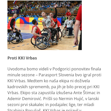
Proti KKI Vrbas
Uvodoma bomo videli v Podgorici ponovitev finala
minule sezone – Parasport Slovenia bvo igral proti
KKI Vrbas. Medtem ko naša ekipa ni doživela
kadrovskih sprememb, pa jih je bilo precej pri KKI
Vrbas. Ekipo sta zapustila izkušena Ante Štimac in
Ademir Demirović. Prišli so Nermin Hujić, v lanski
sezoni prvi skakalec in podajalec lige, ter mladi
Strahinja Rosuljaš, KKI Vrbas je prijavil v