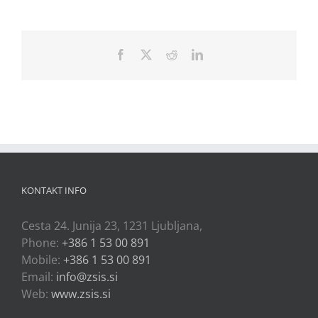
Facebook
X
Reddit
LinkedIn
KONTAKT INFO
Cesta 24. Junija 23, 1231 Ljubljana,
Phone:
+386 1 53 00 891
Mobile:
+386 1 53 00 891
Email:
info@zsis.si
Web:
www.zsis.si