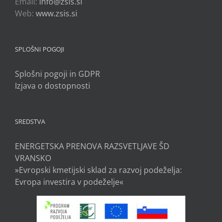
Email:
info@zsis.si
Web:
www.zsis.si
SPLOŠNI POGOJI
Splošni pogoji in GDPR
Izjava o dostopnosti
SREDSTVA
ENERGETSKA PRENOVA RAZSVETLJAVE ŠD
VRANSKO
»Evropski kmetijski sklad za razvoj podeželja:
Evropa investira v podeželje«