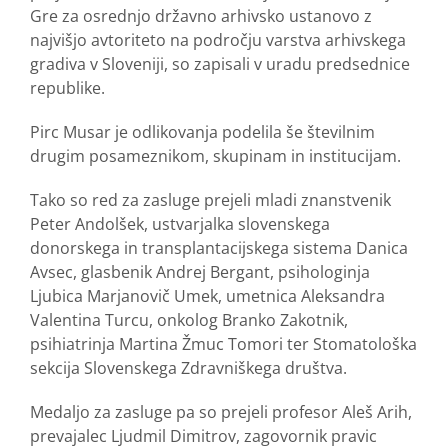
Gre za osrednjo državno arhivsko ustanovo z
najvišjo avtoriteto na področju varstva arhivskega
gradiva v Sloveniji, so zapisali v uradu predsednice
republike.
Pirc Musar je odlikovanja podelila še številnim
drugim posameznikom, skupinam in institucijam.
Tako so red za zasluge prejeli mladi znanstvenik
Peter Andolšek, ustvarjalka slovenskega
donorskega in transplantacijskega sistema Danica
Avsec, glasbenik Andrej Bergant, psihologinja
Ljubica Marjanovič Umek, umetnica Aleksandra
Valentina Turcu, onkolog Branko Zakotnik,
psihiatrinja Martina Žmuc Tomori ter Stomatološka
sekcija Slovenskega Zdravniškega društva.
Medaljo za zasluge pa so prejeli profesor Aleš Arih,
prevajalec Ljudmil Dimitrov, zagovornik pravic