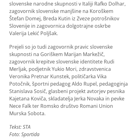
slovenske narodne skupnosti v Italiji Rafko Dolhar,
zagovornik slovenske manjšine na Koroškem
Štefan Domej, Breda Kutin iz Zveze potrošnikov
Slovenije in zagovornica dolgotrajne oskrbe
Valerija Lekić Poljšak.
Prejeli so jo tudi zagovornik pravic slovenske
skupnosti na Goriškem Marijan Markežič,
zagovornik krepitve slovenske identitete Rudi
Merljak, podjetnik Yukio Mori, zdravstvenica
Veronika Pretnar Kunstek, političarka Vika
Potočnik, športni pedagog Aldo Rupel, pedagoginja
Stanislava Sosič, glasbeni projekt avtorjev pesnika
Kajetana Koviča, skladatelja Jerka Novaka in pevke
Nece Falk ter Romsko društvo Romani Union
Murska Sobota.
Tekst: STA
Foto: Sportida