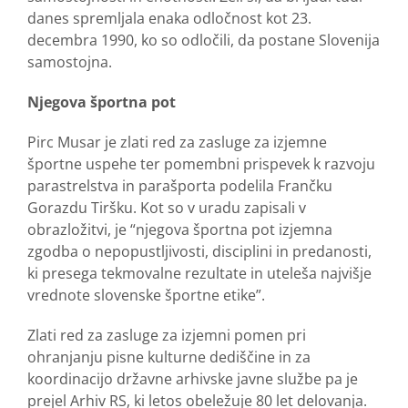
danes spremljala enaka odločnost kot 23.
decembra 1990, ko so odločili, da postane Slovenija
samostojna.
Njegova športna pot
Pirc Musar je zlati red za zasluge za izjemne
športne uspehe ter pomembni prispevek k razvoju
parastrelstva in parašporta podelila Frančku
Gorazdu Tiršku. Kot so v uradu zapisali v
obrazložitvi, je “njegova športna pot izjemna
zgodba o nepopustljivosti, disciplini in predanosti,
ki presega tekmovalne rezultate in uteleša najvišje
vrednote slovenske športne etike”.
Zlati red za zasluge za izjemni pomen pri
ohranjanju pisne kulturne dediščine in za
koordinacijo državne arhivske javne službe pa je
prejel Arhiv RS, ki letos obeležuje 80 let delovanja.