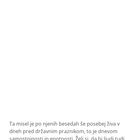
Ta misel je po njenih besedah še posebej živa v
dneh pred državnim praznikom, to je dnevom
samostojnosti in enotnosti. Želi si, da bi ljudi tudi