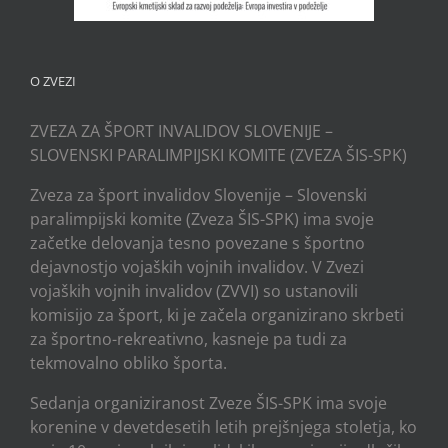
O ZVEZI
ZVEZA ZA ŠPORT INVALIDOV SLOVENIJE –
SLOVENSKI PARALIMPIJSKI KOMITE (ZVEZA ŠIS-SPK)
Zveza za šport invalidov Slovenije – Slovenski
paralimpijski komite (Zveza ŠIS-SPK) ima svoje
začetke delovanja tesno povezane s športno
dejavnostjo vojaških vojnih invalidov. V Zvezi
vojaških vojnih invalidov (ZVVI) so ustanovili
komisijo za šport, ki je začela organizirano skrbeti
za športno-rekreativno, kasneje pa tudi za
tekmovalno obliko športa.
Sedanja organiziranost Zveze ŠIS-SPK ima svoje
korenine v devetdesetih letih prejšnjega stoletja, ko