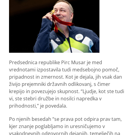
Predsednica republike Pirc Musar je med
vrednotami izpostavila tudi medsebojno pomoč,
pripadnost in zmernost. Kot je dejala, jih vsak dan
živijo prejemniki državnih odlikovanj, s čimer
krepijo in povezujejo skupnost. “Ljudje, kot ste tudi
vi, ste stebri družbe in nosilci napredka v
prihodnosti,” je povedala.
Po njenih besedah “se prava pot odpira prav tam,
kjer znanje poglabljamo in uresničujemo v
vsakodnevnih odgovornih dejanjih, temelječih na