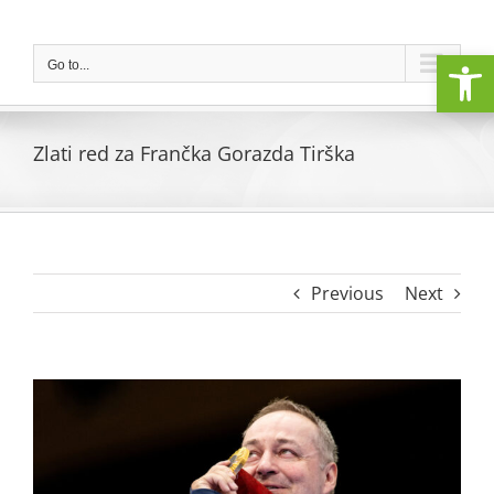
Skip
to
Open
content
Go to...
Zlati red za Frančka Gorazda Tirška
Previous
Next
View
Larger
Image