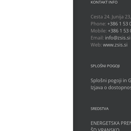
KONTAKT INFO
Cesta 24. Junija 23
Phone:
+386 1 53 
Mobile:
+386 1 53 
Email:
info@zsis.si
Web:
www.zsis.si
SPLOŠNI POGOJI
Splošni pogoji in
Izjava o dostopnos
SREDSTVA
ENERGETSKA PRE
ŠD VRANSKO