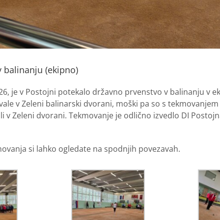
 balinanju (ekipno)
026, je v Postojni potekalo državno prvenstvo v balinanju v e
ale v Zeleni balinarski dvorani, moški pa so s tekmovanjem 
li v Zeleni dvorani. Tekmovanje je odlično izvedlo DI Postojn
movanja si lahko ogledate na spodnjih povezavah.