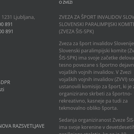
O ZVEZI
, 1231 Ljubljana,
ZVEZA ZA ŠPORT INVALIDOV SLOV
00 891
SLOVENSKI PARALIMPIJSKI KOMIT
00 891
(ZVEZA ŠIS-SPK)
Zveza za šport invalidov Slovenije
Slovenski paralimpijski komite (Z
ŠIS-SPK) ima svoje začetke delov
tesno povezane s športno dejavn
vojaških vojnih invalidov. V Zvezi
vojaških vojnih invalidov (ZVVI) s
 GDPR
ustanovili komisijo za šport, ki je
ti
organizirano skrbeti za športno-
rekreativno, kasneje pa tudi za
tekmovalno obliko športa.
Sedanja organiziranost Zveze ŠIS
NOVA RAZSVETLJAVE
ima svoje korenine v devetdesetih