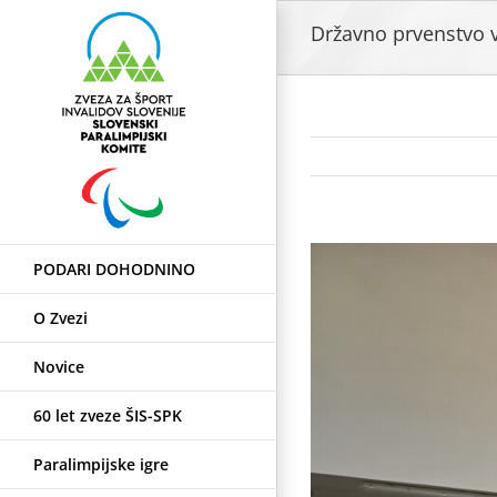
Skip
Državno prvenstvo v
to
content
View
PODARI DOHODNINO
Larger
Image
O Zvezi
Novice
60 let zveze ŠIS-SPK
Paralimpijske igre