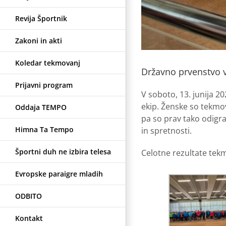
Revija Športnik
Zakoni in akti
Koledar tekmovanj
Državno prvenstvo v
Prijavni program
V soboto, 13. junija 2
ekip. Ženske so tekmov
Oddaja TEMPO
pa so prav tako odigra
Himna Ta Tempo
in spretnosti.
Športni duh ne izbira telesa
Celotne rezultate tek
Evropske paraigre mladih
ODBITO
Kontakt