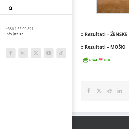
+386 1 53 00 891
:: Rezultati – ŽENSKE
info@zsis.si
:: Rezultati – MOŠKI
Facebook
Instagram
X
YouTube
Tiktok
Facebook
X
Reddit
Lin