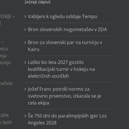
ZADNJE OBJAVE
ENIJE –
Vabljeni k ogledu oddaje Tempo
E
Bron slovenskih nogometašev v ZDA
 –
Bron za slovenski par na turnirju v
veza
Kairu
anja
Laško bo leta 2027 gostilo
ostjo
kvalifikacijski turnir v hokeju na
električnih vozičkih
o
 začela
Jožef Franc potrdil normo za
svetovno prvenstvo, izkazala se je
cela ekipa
-SPK
Še 750 dni do paralimpijskih iger Los
 letih
Angeles 2028