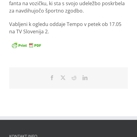
fanta na vozičku, ki sta s svojo udeležbo poskrbela
za navdihujočo športno zgodbo.
Vabljeni k ogledu oddaje Tempo v petek ob 17.05
na TV Slovenija 2.
Facebook
X
Reddit
LinkedIn
KONTAKT INFO