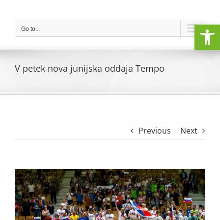
Skip
to
Open
content
Go to...
V petek nova junijska oddaja Tempo
Previous
Next
View
Larger
Image