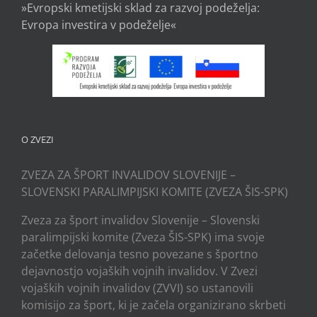
»Evropski kmetijski sklad za razvoj podeželja:
Evropa investira v podeželje«
O ZVEZI
ZVEZA ZA ŠPORT INVALIDOV SLOVENIJE –
SLOVENSKI PARALIMPIJSKI KOMITE (ZVEZA ŠIS-SPK)
Zveza za šport invalidov Slovenije – Slovenski
paralimpijski komite (Zveza ŠIS-SPK) ima svoje
začetke delovanja tesno povezane s športno
dejavnostjo vojaških vojnih invalidov. V Zvezi
vojaških vojnih invalidov (ZVVI) so ustanovili
komisijo za šport, ki je začela organizirano skrbeti