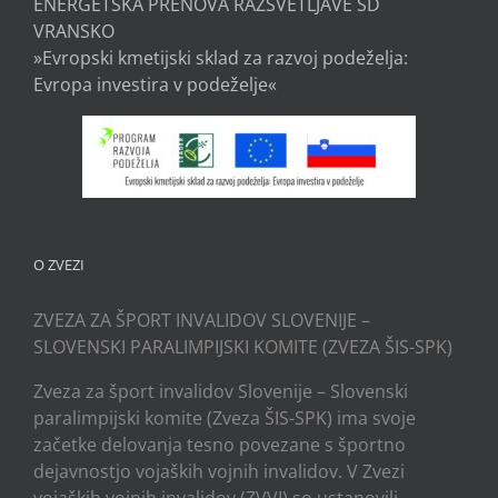
ENERGETSKA PRENOVA RAZSVETLJAVE ŠD
VRANSKO
»Evropski kmetijski sklad za razvoj podeželja:
Evropa investira v podeželje«
O ZVEZI
ZVEZA ZA ŠPORT INVALIDOV SLOVENIJE –
SLOVENSKI PARALIMPIJSKI KOMITE (ZVEZA ŠIS-SPK)
Zveza za šport invalidov Slovenije – Slovenski
paralimpijski komite (Zveza ŠIS-SPK) ima svoje
začetke delovanja tesno povezane s športno
dejavnostjo vojaških vojnih invalidov. V Zvezi
vojaških vojnih invalidov (ZVVI) so ustanovili