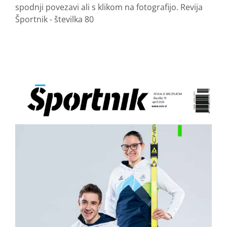
spodnji povezavi ali s klikom na fotografijo. Revija
Športnik - številka 80