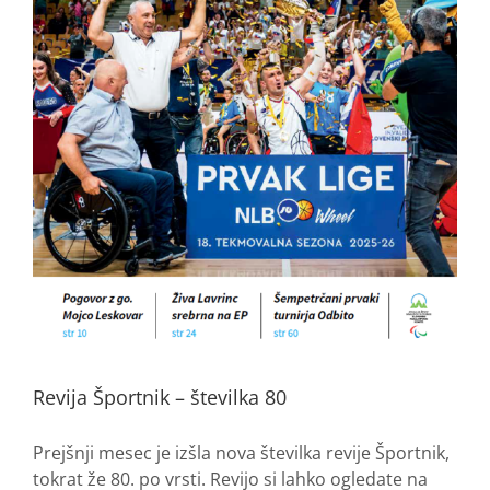
Revija Športnik – številka 80
Prejšnji mesec je izšla nova številka revije Športnik,
tokrat že 80. po vrsti. Revijo si lahko ogledate na