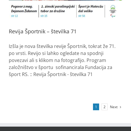
Revija Športnik – številka 71
Izšla je nova številka revije Športnik, tokrat že 71.
po vrsti. Revijo si lahko ogledate na spodnji
povezavi ali s klikom na fotografijo. Program
založništvo v športu sofinancirala Fundacija za
šport RS. :: Revija Športnik - številka 71
Next
1
2