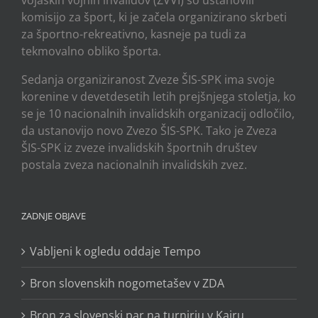
komisijo za šport, ki je začela organizirano skrbeti
za športno-rekreativno, kasneje pa tudi za
tekmovalno obliko športa.
Sedanja organiziranost Zveze ŠIS-SPK ima svoje
korenine v devetdesetih letih prejšnjega stoletja, ko
se je 10 nacionalnih invalidskih organizacij odločilo,
da ustanovijo novo Zvezo ŠIS-SPK. Tako je Zveza
ŠIS-SPK iz zveze invalidskih športnih društev
postala zveza nacionalnih invalidskih zvez.
ZADNJE OBJAVE
Vabljeni k ogledu oddaje Tempo
Bron slovenskih nogometašev v ZDA
Bron za slovenski par na turnirju v Kairu