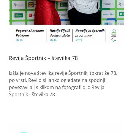
Revija Športnik – številka 78
Izšla je nova številka revije Športnik, tokrat že 78.
po vrsti. Revijo si lahko ogledate na spodnji
povezavi ali s klikom na fotografijo. :: Revija
Športnik - številka 78