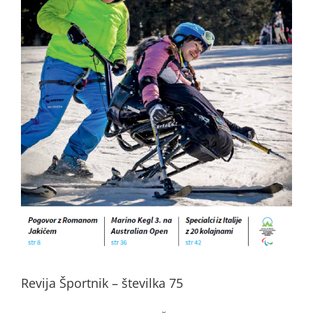
Revija Športnik – številka 75