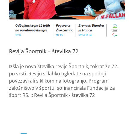
Revija Športnik – številka 72
Izšla je nova številka revije Športnik, tokrat že 72.
po vrsti. Revijo si lahko ogledate na spodnji
povezavi ali s klikom na fotografijo. Program
založništvo v športu sofinancirala Fundacija za
šport RS. :: Revija Športnik - številka 72