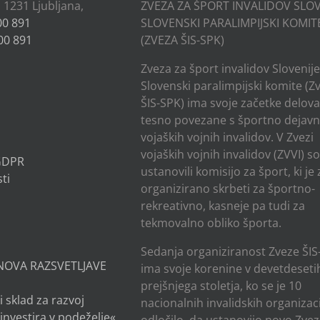
, 1231 Ljubljana,
ZVEZA ZA ŠPORT INVALIDOV SLOV
00 891
SLOVENSKI PARALIMPIJSKI KOMIT
00 891
(ZVEZA ŠIS-SPK)
Zveza za šport invalidov Slovenije
Slovenski paralimpijski komite (Z
ŠIS-SPK) ima svoje začetke delov
tesno povezane s športno dejavn
vojaških vojnih invalidov. V Zvezi
vojaških vojnih invalidov (ZVVI) s
 GDPR
ustanovili komisijo za šport, ki je
ti
organizirano skrbeti za športno-
rekreativno, kasneje pa tudi za
tekmovalno obliko športa.
Sedanja organiziranost Zveze ŠIS
NOVA RAZSVETLJAVE
ima svoje korenine v devetdesetih
prejšnjega stoletja, ko se je 10
i sklad za razvoj
nacionalnih invalidskih organizaci
investira v podeželje«
odločilo, da ustanovijo novo Zvez