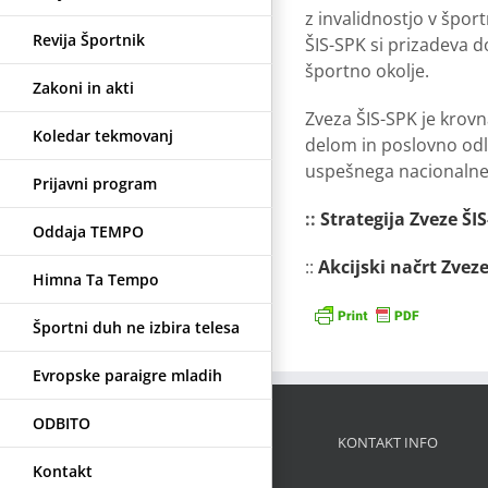
z invalidnostjo v špor
Revija Športnik
ŠIS-SPK si prizadeva d
športno okolje.
Zakoni in akti
Zveza ŠIS-SPK je krovn
Koledar tekmovanj
delom in poslovno odlo
uspešnega nacionalneg
Prijavni program
::
Strategija Zveze ŠI
Oddaja TEMPO
::
Akcijski načrt Zvez
Himna Ta Tempo
Športni duh ne izbira telesa
Evropske paraigre mladih
ODBITO
KONTAKT INFO
Kontakt