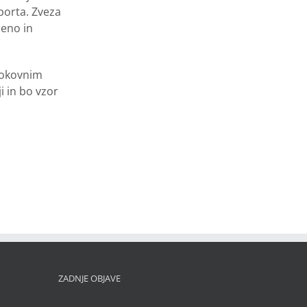
porta. Zveza
beno in
trokovnim
i in bo vzor
ZADNJE OBJAVE