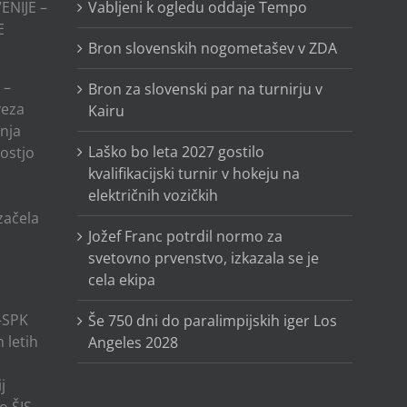
ENIJE –
Vabljeni k ogledu oddaje Tempo
E
Bron slovenskih nogometašev v ZDA
 –
Bron za slovenski par na turnirju v
veza
Kairu
anja
Laško bo leta 2027 gostilo
ostjo
kvalifikacijski turnir v hokeju na
električnih vozičkih
o
 začela
Jožef Franc potrdil normo za
svetovno prvenstvo, izkazala se je
cela ekipa
-SPK
Še 750 dni do paralimpijskih iger Los
 letih
Angeles 2028
j
o ŠIS-