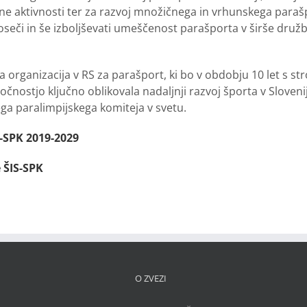
tne aktivnosti ter za razvoj množičnega in vrhunskega paraš
oseči in še izboljševati umeščenost parašporta v širše druž
a organizacija v RS za parašport, ki bo v obdobju 10 let s s
čnostjo ključno oblikovala nadaljnji razvoj športa v Slovenij
a paralimpijskega komiteja v svetu.
S-SPK 2019-2029
e ŠIS-SPK
O ZVEZI