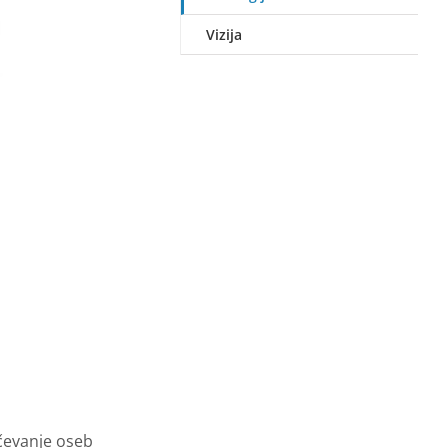
Vizija
učevanje oseb