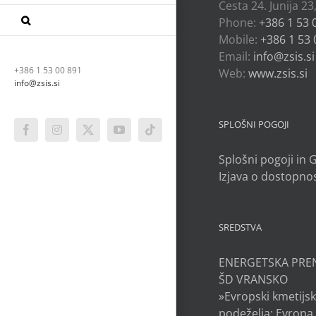
Cesta 24. Junija 23
Phone:
+386 1 53 
Mobile:
+386 1 53 
Email:
info@zsis.si
+386 1 53 00 891
Web:
www.zsis.si
info@zsis.si
SPLOŠNI POGOJI
Facebook
Instagram
X
YouTube
Tiktok
Splošni pogoji in
Izjava o dostopnos
SREDSTVA
ENERGETSKA PRE
ŠD VRANSKO
»Evropski kmetijsk
podeželja: Evropa 