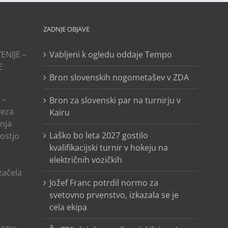
ZADNJE OBJAVE
ENIJE –
Vabljeni k ogledu oddaje Tempo
E
Bron slovenskih nogometašev v ZDA
 –
Bron za slovenski par na turnirju v
veza
Kairu
anja
Laško bo leta 2027 gostilo
ostjo
kvalifikacijski turnir v hokeju na
električnih vozičkih
o
 začela
Jožef Franc potrdil normo za
svetovno prvenstvo, izkazala se je
cela ekipa