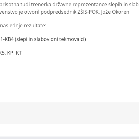
prisotna tudi trenerka državne reprezentance slepih in slab
rvenstvo je otvoril podpredsednik ZŠIS-POK, Jože Okoren.
 naslednje rezultate:
1-KB4 (slepi in slabovidni tekmovalci)
K5, KP, KT
kedIn