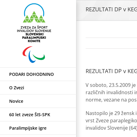
Skip
REZULTATI DP v KEG
to
content
REZULTATI DP v KEG
PODARI DOHODNINO
V soboto, 23.5.2009 je
O Zvezi
različnih invalidnosti 
norme, vezane na posam
Novice
Nastopilo je 29 žensk 
60 let zveze ŠIS-SPK
vrst Zveze paraplegikov
invalidov Slovenije (64)
Paralimpijske igre