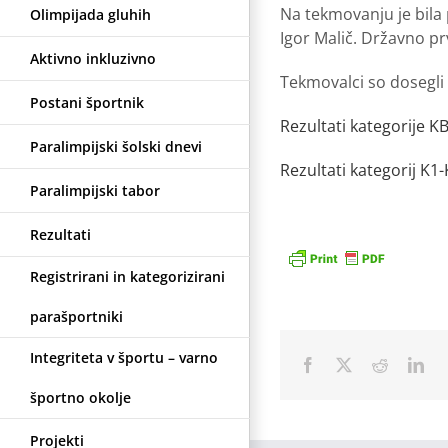
Na tekmovanju je bila 
Olimpijada gluhih
Igor Malič. Državno p
Aktivno inkluzivno
Tekmovalci so dosegli
Postani športnik
Rezultati kategorije KB
Paralimpijski šolski dnevi
Rezultati kategorij K1-
Paralimpijski tabor
Rezultati
Registrirani in kategorizirani
parašportniki
Integriteta v športu – varno
Facebook
X
Reddit
Lin
športno okolje
Projekti