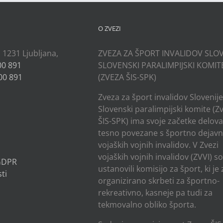
O ZVEZI
, 1231 Ljubljana,
ZVEZA ZA ŠPORT INVALIDOV SLOV
00 891
SLOVENSKI PARALIMPIJSKI KOMIT
00 891
(ZVEZA ŠIS-SPK)
Zveza za šport invalidov Slovenije
Slovenski paralimpijski komite (Z
ŠIS-SPK) ima svoje začetke delov
tesno povezane s športno dejavn
vojaških vojnih invalidov. V Zvezi
vojaških vojnih invalidov (ZVVI) s
 GDPR
ustanovili komisijo za šport, ki je
ti
organizirano skrbeti za športno-
rekreativno, kasneje pa tudi za
tekmovalno obliko športa.