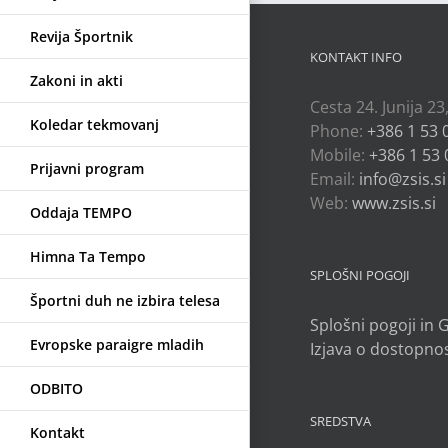
Revija Športnik
KONTAKT INFO
Zakoni in akti
Cesta 24. Junija 23
Koledar tekmovanj
Phone:
+386 1 53 
Mobile:
+386 1 53 
Prijavni program
Email:
info@zsis.si
Web:
www.zsis.si
Oddaja TEMPO
Himna Ta Tempo
SPLOŠNI POGOJI
Športni duh ne izbira telesa
Splošni pogoji in
Evropske paraigre mladih
Izjava o dostopnos
ODBITO
SREDSTVA
Kontakt