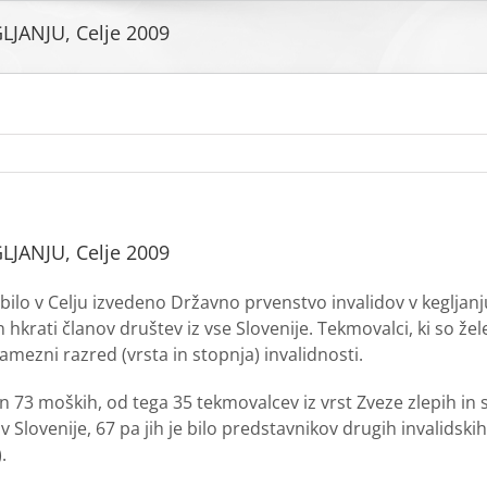
LJANJU, Celje 2009
LJANJU, Celje 2009
 bilo v Celju izvedeno Državno prvenstvo invalidov v kegljan
in hkrati članov društev iz vse Slovenije. Tekmovalci, ki so ž
ezni razred (vrsta in stopnja) invalidnosti.
in 73 moških, od tega 35 tekmovalcev iz vrst Zveze zlepih in 
 Slovenije, 67 pa jih je bilo predstavnikov drugih invalidski
.