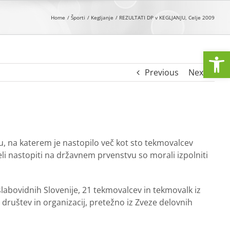
Home
Športi
Kegljanje
REZULTATI DP v KEGLJANJU, Celje 2009
Open
Previous
Next
ju, na katerem je nastopilo več kot sto tekmovalcev
eleli nastopiti na državnem prvenstvu so morali izpolniti
slabovidnih Slovenije, 21 tekmovalcev in tekmovalk iz
h društev in organizacij, pretežno iz Zveze delovnih