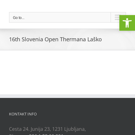
Skip
to
Open
content
Go to...
16th Slovenia Open Thermana Laško
KONTAKT INFO
Cesta 24. Junija 23, 1231 Ljubljana,