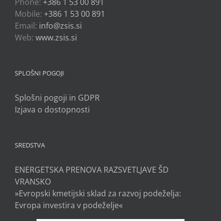
Phone:
+386 1 53 00 891
Mobile:
+386 1 53 00 891
Email:
info@zsis.si
Web:
www.zsis.si
SPLOŠNI POGOJI
Splošni pogoji in GDPR
Izjava o dostopnosti
SREDSTVA
ENERGETSKA PRENOVA RAZSVETLJAVE ŠD
VRANSKO
»Evropski kmetijski sklad za razvoj podeželja:
Evropa investira v podeželje«