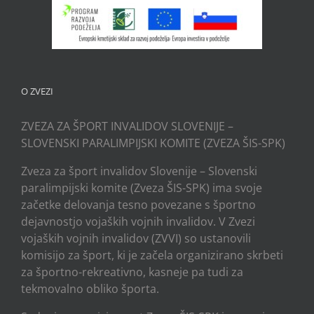
O ZVEZI
ZVEZA ZA ŠPORT INVALIDOV SLOVENIJE –
SLOVENSKI PARALIMPIJSKI KOMITE (ZVEZA ŠIS-SPK)
Zveza za šport invalidov Slovenije – Slovenski
paralimpijski komite (Zveza ŠIS-SPK) ima svoje
začetke delovanja tesno povezane s športno
dejavnostjo vojaških vojnih invalidov. V Zvezi
vojaških vojnih invalidov (ZVVI) so ustanovili
komisijo za šport, ki je začela organizirano skrbeti
za športno-rekreativno, kasneje pa tudi za
tekmovalno obliko športa.