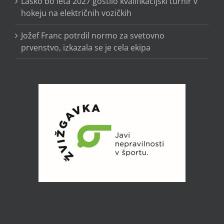
Laško bo leta 2027 gostilo kvalifikacijski turnir v
hokeju na električnih vozičkih
Jožef Franc potrdil normo za svetovno
prvenstvo, izkazala se je cela ekipa