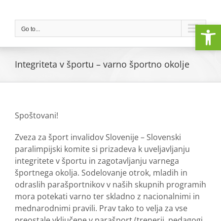
Skip
to
Open
content
Go to...
Integriteta v športu – varno športno okolje
Spoštovani!
Zveza za šport invalidov Slovenije – Slovenski
paralimpijski komite si prizadeva k uveljavljanju
integritete v športu in zagotavljanju varnega
športnega okolja. Sodelovanje otrok, mladih in
odraslih parašportnikov v naših skupnih programih
mora potekati varno ter skladno z nacionalnimi in
mednarodnimi pravili. Prav tako to velja za vse
preostale vključene v parašport (trenerji, pedagogi,