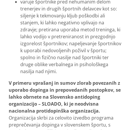
varuje športnike pred nehumanim delom
trenerjev in drugih športnih delavcev kot so:
siljenje k tekmovanju kljub poškodbi ali
stanjem, ki lahko negativno vplivajo na
zdravje; pretirana uporaba metod treninga, ki
lahko vodijo v pretreniranost in prezgodnjo
izgorelost športnikov; napeljevanje športnikov
k uporabi nedovoljenih poživil v športu;
spolno in fizično nasilje nad športniki ter
druge oblike verbalnega in psihološkega
nasilja nad njimi.
V primeru vprašanj in sumov zlorab povezanih z
uporabo dopinga in prepovedanih postopkov, se
lahko obrnete na Slovensko antidoping
organizacijo – SLOADO, ki je neodvisna
nacionalna protidopinška organizacija.
Organizacija skrbi za celovito izvedbo programa
preprečevanja dopinga v slovenskem športu, s