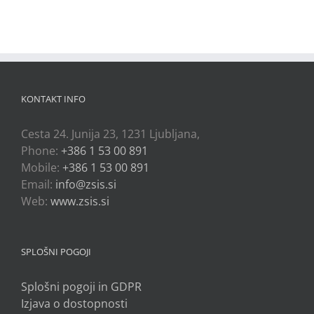
KONTAKT INFO
Cesta 24. Junija 23, 1231 Ljubljana,
Phone:
+386 1 53 00 891
Mobile:
+386 1 53 00 891
Email:
info@zsis.si
Web:
www.zsis.si
SPLOŠNI POGOJI
Splošni pogoji in GDPR
Izjava o dostopnosti