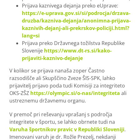
Prijava kaznivega dejanja preko eUprave:
https://e-uprava.gov.si/si/podrocja/drzava-
druzba/kazniva-dejanja/anonimna-prijava-
kaznivih-dejanj-ali-prekrskov-policiji.html?
lang=si
Prijava preko Državnega tožilstva Republike
Slovenije
https://www.dt-rs.si/kako-
prijaviti-kaznivo-dejanje
V kolikor se prijava nanaša zoper Častno
razsodišče ali Skupščino Zveze ŠIS-SPK, lahko
prijavitelj prijavo poda tudi Komisiji za integriteto
OKS-ZŠZ
https://olympic.si/o-nas/integriteta
ali
ustreznemu državnemu organu.
V premoč pri reševanju vprašanj s področja
integritete v športu, se lahko obrnete tudi na
Varuha športnikov pravic v Republiki Sloveniji
.
Imenovani varuh je dr. Rožle Prezelj, nekdanji