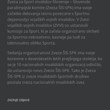
Zveza za šport invalidov Slovenije – Slovenski
paralimpijski komite (Zveza ŠIS-SPK) ima svoje
začetke delovanja tesno povezane s športno
dejavnostjo vojaških vojnih invalidov. V Zvezi
vojaških vojnih invalidov (ZVVI) so ustanovili
komisijo za šport, ki je začela organizirano skrbeti
za športno-rekreativno, kasneje pa tudi za
tekmovalno obliko športa.
Sedanja organiziranost Zveze ŠIS-SPK ima svoje
korenine v devetdesetih letih prejšnjega stoletja, ko
se je 10 nacionalnih invalidskih organizacij odločilo,
da ustanovijo novo Zvezo ŠIS-SPK. Tako je Zveza
ŠIS-SPK iz zveze invalidskih športnih društev
postala zveza nacionalnih invalidskih zvez.
ZADNJE OBJAVE