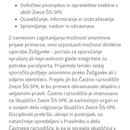
Določitev postopkov in opredelitev vsebine v
aktih Zveze ŠIS-SPK
Ozaveščanje, informiranje in izobraževanje
Spremljanje, nadzor in obravnava
Z namenom zagotavljanja možnosti anonimne
prijave primerov, smo vzpostavili možnost direktne
uporabe Žvižgavke – portala za sporočanje
vprašanj ali nepravilnosti glede integritete za
potrebe parašporta. Prijavitelji lansko sedaj
sporočila pošljejo anonimno preko Žvižgavke ali z
odprto identiteto. Prejelo jih bo Častno razsodišče
Zveze ŠIS-SPK, ki bo primere obravnavalo skladno z
veljavnimi pravili. Častno razsodišče je imenovano
na Skupščini Zveze ŠIS-SPK. Je samostojni organ in
o svojem delu odgovarja Skupščini Zveze ŠIS-SPK.
Disciplinski prekrški, ukrepi in postopek, so
natančneje opredeljeni v Pravilniku o delu
Častnega razsodišča, ki ga je sprejela skupščina v