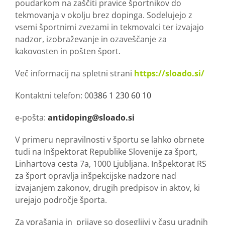
poudarkom na zaščiti pravice športnikov do
tekmovanja v okolju brez dopinga. Sodelujejo z
vsemi športnimi zvezami in tekmovalci ter izvajajo
nadzor, izobraževanje in ozaveščanje za
kakovosten in pošten šport.
Več informacij na spletni strani
https://sloado.si/
Kontaktni telefon: 00
386 1 230 60 10
e-pošta:
antidoping@sloado.si
V primeru nepravilnosti v športu se lahko obrnete
tudi na Inšpektorat Republike Slovenije za šport,
Linhartova cesta 7a, 1000 Ljubljana. Inšpektorat RS
za šport opravlja inšpekcijske nadzore nad
izvajanjem zakonov, drugih predpisov in aktov, ki
urejajo področje športa.
Za vprašanja in prijave so dosegljivi v času uradnih