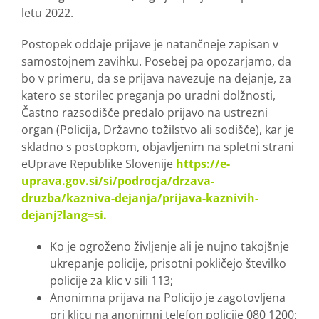
letu 2022.
Postopek oddaje prijave je natančneje zapisan v
samostojnem zavihku. Posebej pa opozarjamo, da
bo v primeru, da se prijava navezuje na dejanje, za
katero se storilec preganja po uradni dolžnosti,
Častno razsodišče predalo prijavo na ustrezni
organ (Policija, Državno tožilstvo ali sodišče), kar je
skladno s postopkom, objavljenim na spletni strani
eUprave Republike Slovenije
https://e-
uprava.gov.si/si/podrocja/drzava-
druzba/kazniva-dejanja/prijava-kaznivih-
dejanj?lang=si
.
Ko je ogroženo življenje ali je nujno takojšnje
ukrepanje policije, prisotni pokličejo številko
policije za klic v sili 113;
Anonimna prijava na Policijo je zagotovljena
pri klicu na anonimni telefon policije 080 1200;