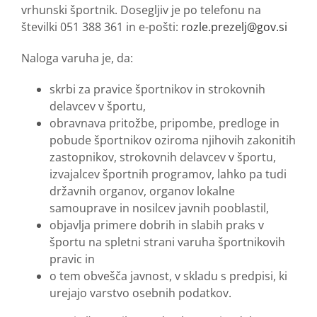
vrhunski športnik. Dosegljiv je po telefonu na
številki 051 388 361 in e-pošti:
rozle.prezelj@gov.si
Naloga varuha je, da:
skrbi za pravice športnikov in strokovnih
delavcev v športu,
obravnava pritožbe, pripombe, predloge in
pobude športnikov oziroma njihovih zakonitih
zastopnikov, strokovnih delavcev v športu,
izvajalcev športnih programov, lahko pa tudi
državnih organov, organov lokalne
samouprave in nosilcev javnih pooblastil,
objavlja primere dobrih in slabih praks v
športu na spletni strani varuha športnikovih
pravic in
o tem obvešča javnost, v skladu s predpisi, ki
urejajo varstvo osebnih podatkov.