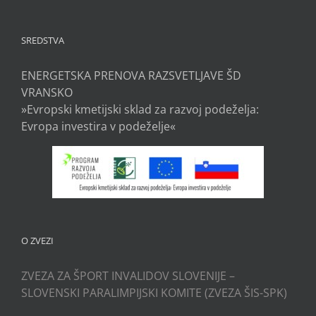
SREDSTVA
ENERGETSKA PRENOVA RAZSVETLJAVE ŠD
VRANSKO
»Evropski kmetijski sklad za razvoj podeželja:
Evropa investira v podeželje«
O ZVEZI
ZVEZA ZA ŠPORT INVALIDOV SLOVENIJE –
SLOVENSKI PARALIMPIJSKI KOMITE (ZVEZA ŠIS-SPK)