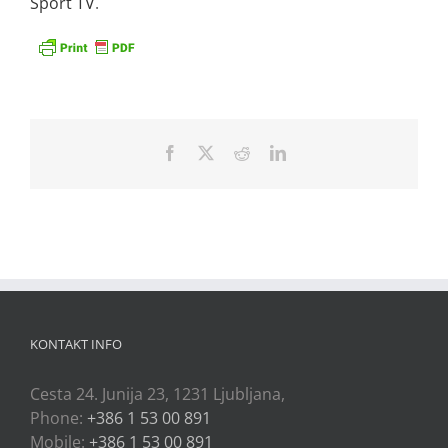
Sport TV
.
Facebook
X
Reddit
LinkedIn
KONTAKT INFO
Cesta 24. Junija 23, 1231 Ljubljana,
Phone:
+386 1 53 00 891
Mobile:
+386 1 53 00 891