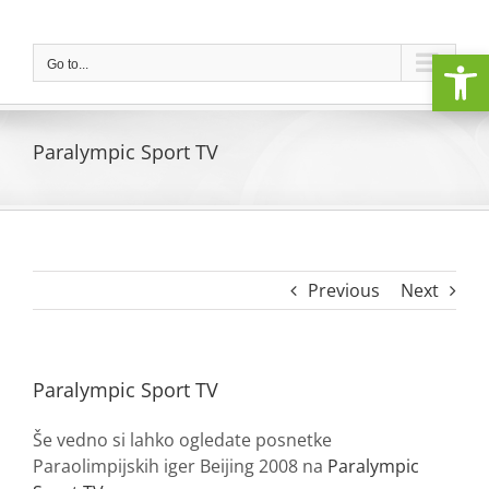
Skip
to
Open
content
Go to...
Paralympic Sport TV
Previous
Next
Paralympic Sport TV
Še vedno si lahko ogledate posnetke
Paraolimpijskih iger Beijing 2008 na
Paralympic