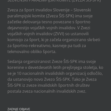
SLOVENSKI PARALIMPIJSKI KOMITE (ZVEZA ŠIS-SPK)
Zveza za šport invalidov Slovenije – Slovenski
paralimpijski komite (Zveza ŠIS-SPK) ima svoje
začetke delovanja tesno povezane s športno
dejavnostjo vojaških vojnih invalidov. V Zvezi
vojaških vojnih invalidov (ZVVI) so ustanovili
komisijo za šport, ki je začela organizirano skrbeti
za športno-rekreativno, kasneje pa tudi za
tekmovalno obliko športa.
Sedanja organiziranost Zveze ŠIS-SPK ima svoje
korenine v devetdesetih letih prejšnjega stoletja, ko
se je 10 nacionalnih invalidskih organizacij odločilo,
da ustanovijo novo Zvezo ŠIS-SPK. Tako je Zveza
ŠIS-SPK iz zveze invalidskih športnih društev
postala zveza nacionalnih invalidskih zvez.
ZADNJE OBJAVE