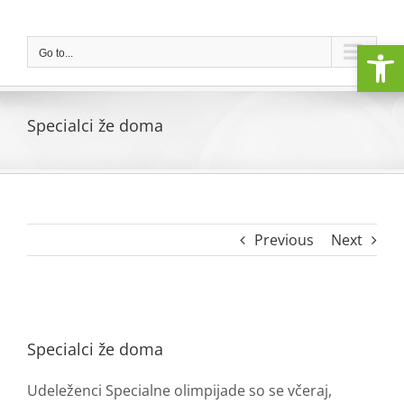
Skip
to
Open
content
Go to...
Specialci že doma
Previous
Next
View
Larger
Specialci že doma
Image
Udeleženci Specialne olimpijade so se včeraj,