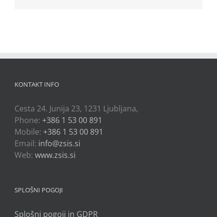
KONTAKT INFO
Cesta 24. Junija 23, 1231 Ljubljana,
Phone:
+386 1 53 00 891
Mobile:
+386 1 53 00 891
Email:
info@zsis.si
Web:
www.zsis.si
SPLOŠNI POGOJI
Splošni pogoji in GDPR