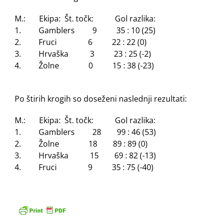
M.:
Ekipa:
Št. točk:
Gol razlika:
1.
Gamblers
9
35 : 10 (25)
2.
Fruci
6
22 : 22 (0)
3.
Hrvaška
3
23 : 25 (-2)
4.
Žolne
0
15 : 38 (-23)
Po štirih krogih so doseženi naslednji rezultati:
M.:
Ekipa:
Št. točk:
Gol razlika:
1.
Gamblers
28
99 : 46 (53)
2.
Žolne
18
89 : 89 (0)
3.
Hrvaška
15
69 : 82 (-13)
4.
Fruci
9
35 : 75 (-40)