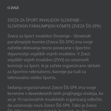
O ZVEZI
ZVEZA ZA ŠPORT INVALIDOV SLOVENIJE –
SLOVENSKI PARALIMPIJSKI KOMITE (ZVEZA ŠIS-SPK)
Zveza za šport invalidov Slovenije – Slovenski
paralimpijski komite (Zveza ŠIS-SPK) ima svoje
začetke delovanja tesno povezane s športno
dejavnostjo vojaških vojnih invalidov. V Zvezi
vojaških vojnih invalidov (ZVVI) so ustanovili
komisijo za šport, ki je začela organizirano skrbeti
za športno-rekreativno, kasneje pa tudi za
tekmovalno obliko športa.
Sedanja organiziranost Zveze ŠIS-SPK ima svoje
korenine v devetdesetih letih prejšnjega stoletja, ko
se je 10 nacionalnih invalidskih organizacij odločilo,
da ustanovijo novo Zvezo ŠIS-SPK. Tako je Zveza