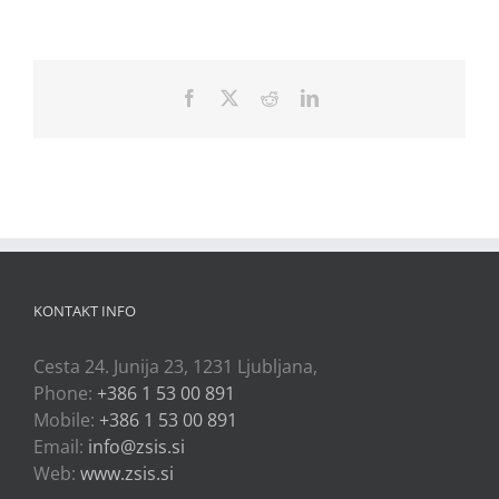
Facebook
X
Reddit
LinkedIn
KONTAKT INFO
Cesta 24. Junija 23, 1231 Ljubljana,
Phone:
+386 1 53 00 891
Mobile:
+386 1 53 00 891
Email:
info@zsis.si
Web:
www.zsis.si