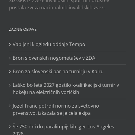
ŠIS-SPK iz zveze invalidskih športnih društev
postala zveza nacionalnih invalidskih zvez.
ZADNJE OBJAVE
Vabljeni k ogledu oddaje Tempo
Bron slovenskih nogometašev v ZDA
Bron za slovenski par na turnirju v Kairu
Laško bo leta 2027 gostilo kvalifikacijski turnir v
hokeju na električnih vozičkih
Jožef Franc potrdil normo za svetovno
prvenstvo, izkazala se je cela ekipa
Še 750 dni do paralimpijskih iger Los Angeles
2028