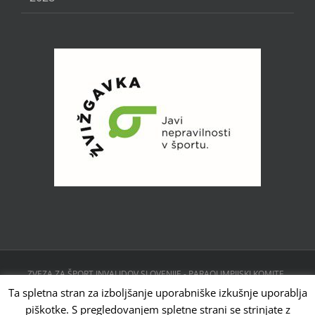
ZVEZA ZA ŠPORT INVALIDOV SLOVENIJE - PARAOLIMPIJSKI KOMITE ,
CESTA 24. JUNIJA 23, 1231 LJUBLJANA, SLOVENIJA | Powered by
Ta spletna stran za izboljšanje uporabniške izkušnje uporablja
WordPress
piškotke. S pregledovanjem spletne strani se strinjate z