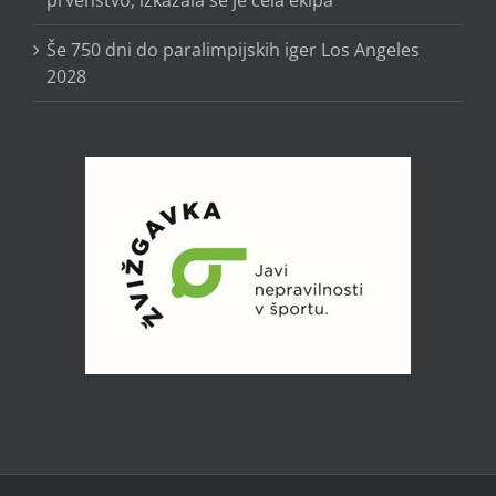
prvenstvo, izkazala se je cela ekipa
Še 750 dni do paralimpijskih iger Los Angeles
2028