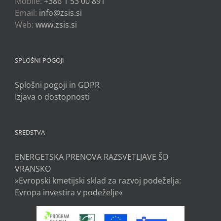
Mobile:
+386 1 53 00 891
Email:
info@zsis.si
Web:
www.zsis.si
SPLOŠNI POGOJI
Splošni pogoji in GDPR
Izjava o dostopnosti
SREDSTVA
ENERGETSKA PRENOVA RAZSVETLJAVE ŠD
VRANSKO
»Evropski kmetijski sklad za razvoj podeželja:
Evropa investira v podeželje«