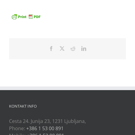
Facebook
X
Reddit
LinkedIn
KONTAKT INFO
Cesta 24. Junija 23, 1231 Ljubljana,
Phone:
+386 1 53 00 891