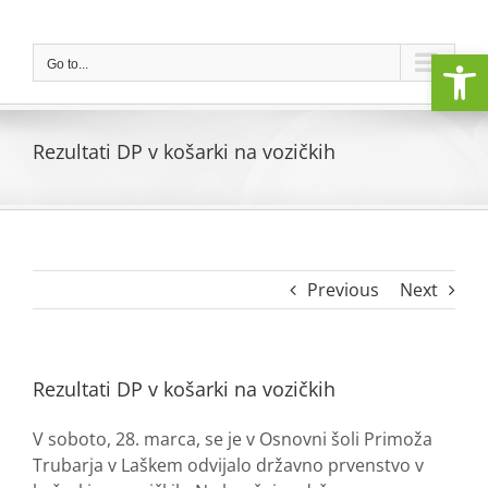
Skip
to
Open
content
Go to...
Rezultati DP v košarki na vozičkih
Previous
Next
Rezultati DP v košarki na vozičkih
V soboto, 28. marca, se je v Osnovni šoli Primoža
Trubarja v Laškem odvijalo državno prvenstvo v