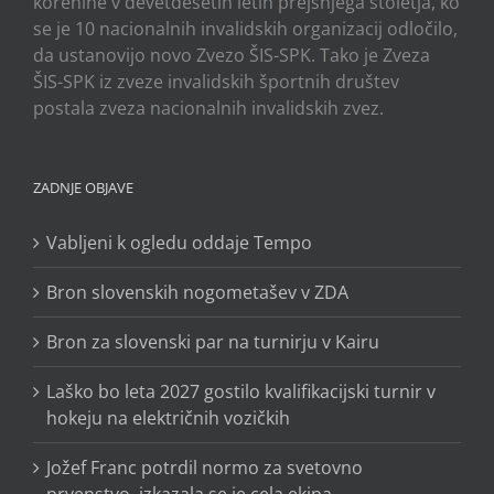
korenine v devetdesetih letih prejšnjega stoletja, ko
se je 10 nacionalnih invalidskih organizacij odločilo,
da ustanovijo novo Zvezo ŠIS-SPK. Tako je Zveza
ŠIS-SPK iz zveze invalidskih športnih društev
postala zveza nacionalnih invalidskih zvez.
ZADNJE OBJAVE
Vabljeni k ogledu oddaje Tempo
Bron slovenskih nogometašev v ZDA
Bron za slovenski par na turnirju v Kairu
Laško bo leta 2027 gostilo kvalifikacijski turnir v
hokeju na električnih vozičkih
Jožef Franc potrdil normo za svetovno