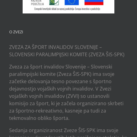
O ZVEZI
ZVEZA ZA ŠPORT INVALIDOV SLOVENIJE –
SLOVENSKI PARALIMPIJSKI KOMITE (ZVEZA ŠIS-SPK)
Zveza za šport invalidov Slovenije – Slovenski
paralimpijski komite (Zveza ŠIS-SPK) ima svoje
začetke delovanja tesno povezane s športno
dejavnostjo vojaških vojnih invalidov. V Zvezi
vojaških vojnih invalidov (ZVVI) so ustanovili
komisijo za šport, ki je začela organizirano skrbeti
za športno-rekreativno, kasneje pa tudi za
tekmovalno obliko športa.
Sedanja organiziranost Zveze ŠIS-SPK ima svoje