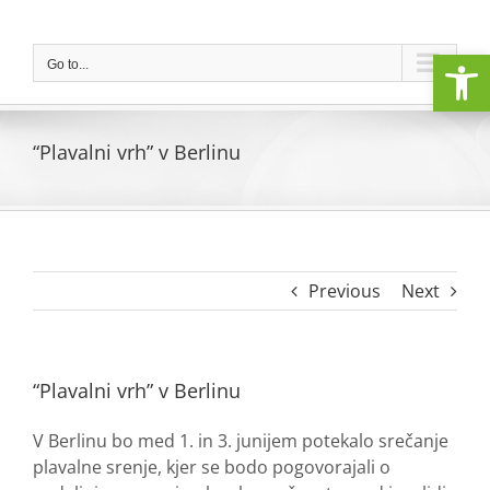
Skip
to
Open
content
Go to...
“Plavalni vrh” v Berlinu
Previous
Next
“Plavalni vrh” v Berlinu
V Berlinu bo med 1. in 3. junijem potekalo srečanje
plavalne srenje, kjer se bodo pogovorajali o