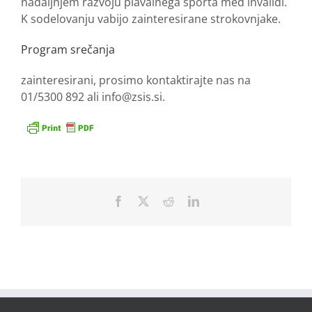
nadaljnjem razvoju plavalnega športa med invalidi.
K sodelovanju vabijo zainteresirane strokovnjake.
Program srečanja
zainteresirani, prosimo kontaktirajte nas na
01/5300 892 ali info@zsis.si.
Facebook
X
Reddit
LinkedIn