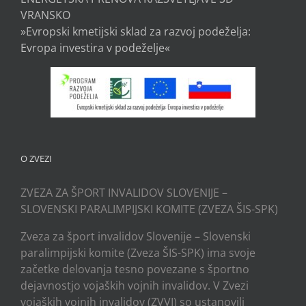
VRANSKO
»Evropski kmetijski sklad za razvoj podeželja:
Evropa investira v podeželje«
O ZVEZI
ZVEZA ZA ŠPORT INVALIDOV SLOVENIJE –
SLOVENSKI PARALIMPIJSKI KOMITE (ZVEZA ŠIS-SPK)
Zveza za šport invalidov Slovenije – Slovenski
paralimpijski komite (Zveza ŠIS-SPK) ima svoje
začetke delovanja tesno povezane s športno
dejavnostjo vojaških vojnih invalidov. V Zvezi
vojaških vojnih invalidov (ZVVI) so ustanovili