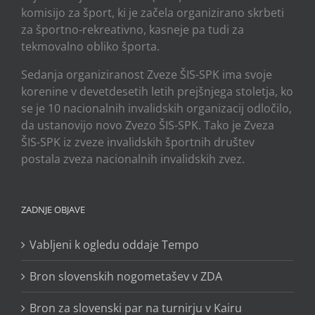
komisijo za šport, ki je začela organizirano skrbeti
za športno-rekreativno, kasneje pa tudi za
tekmovalno obliko športa.
Sedanja organiziranost Zveze ŠIS-SPK ima svoje
korenine v devetdesetih letih prejšnjega stoletja, ko
se je 10 nacionalnih invalidskih organizacij odločilo,
da ustanovijo novo Zvezo ŠIS-SPK. Tako je Zveza
ŠIS-SPK iz zveze invalidskih športnih društev
postala zveza nacionalnih invalidskih zvez.
ZADNJE OBJAVE
Vabljeni k ogledu oddaje Tempo
Bron slovenskih nogometašev v ZDA
Bron za slovenski par na turnirju v Kairu