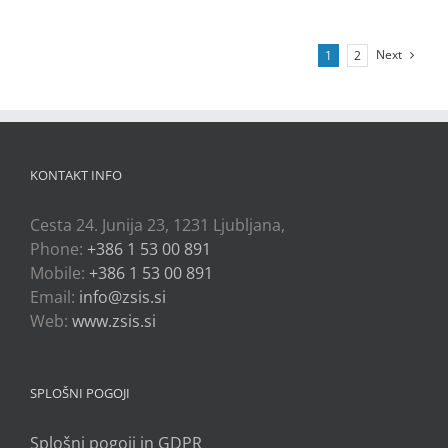
Next
1
2
KONTAKT INFO
Cesta 24. Junija 23, 1231 Ljubljana,
Phone:
+386 1 53 00 891
Mobile:
+386 1 53 00 891
Email:
info@zsis.si
Web:
www.zsis.si
SPLOŠNI POGOJI
Splošni pogoji in GDPR