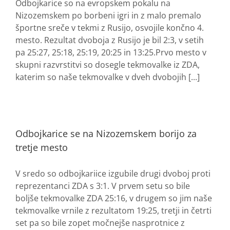
Odbojkarice so na evropskem pokalu na
Nizozemskem po borbeni igri in z malo premalo
športne sreče v tekmi z Rusijo, osvojile končno 4.
mesto. Rezultat dvoboja z Rusijo je bil 2:3, v setih
pa 25:27, 25:18, 25:19, 20:25 in 13:25.Prvo mesto v
skupni razvrstitvi so dosegle tekmovalke iz ZDA,
katerim so naše tekmovalke v dveh dvobojih [...]
Odbojkarice se na Nizozemskem borijo za
tretje mesto
V sredo so odbojkariice izgubile drugi dvoboj proti
reprezentanci ZDA s 3:1. V prvem setu so bile
boljše tekmovalke ZDA 25:16, v drugem so jim naše
tekmovalke vrnile z rezultatom 19:25, tretji in četrti
set pa so bile zopet močnejše nasprotnice z