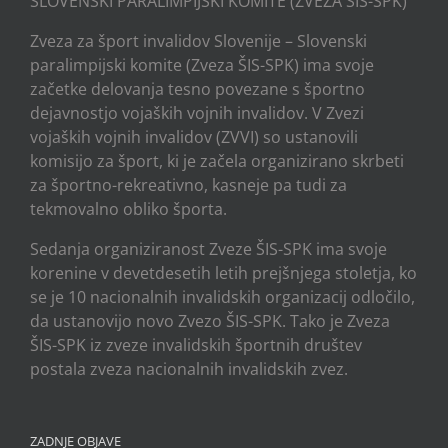
SLOVENSKI PARALIMPIJSKI KOMITE (ZVEZA ŠIS-SPK)
Zveza za šport invalidov Slovenije – Slovenski
paralimpijski komite (Zveza ŠIS-SPK) ima svoje
začetke delovanja tesno povezane s športno
dejavnostjo vojaških vojnih invalidov. V Zvezi
vojaških vojnih invalidov (ZVVI) so ustanovili
komisijo za šport, ki je začela organizirano skrbeti
za športno-rekreativno, kasneje pa tudi za
tekmovalno obliko športa.
Sedanja organiziranost Zveze ŠIS-SPK ima svoje
korenine v devetdesetih letih prejšnjega stoletja, ko
se je 10 nacionalnih invalidskih organizacij odločilo,
da ustanovijo novo Zvezo ŠIS-SPK. Tako je Zveza
ŠIS-SPK iz zveze invalidskih športnih društev
postala zveza nacionalnih invalidskih zvez.
ZADNJE OBJAVE