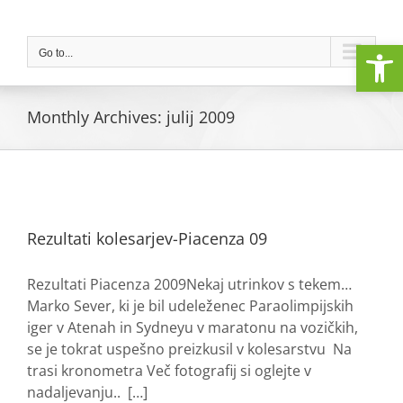
Skip
to
Open
content
Go to...
Monthly Archives:
julij 2009
Rezultati kolesarjev-Piacenza 09
Rezultati Piacenza 2009Nekaj utrinkov s tekem…
Marko Sever, ki je bil udeleženec Paraolimpijskih
iger v Atenah in Sydneyu v maratonu na vozičkih,
se je tokrat uspešno preizkusil v kolesarstvu Na
trasi kronometra Več fotografij si oglejte v
nadaljevanju.. […]