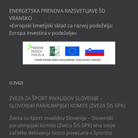
ENERGETSKA PRENOVA RAZSVETLJAVE ŠD
VRANSKO
»Evropski kmetijski sklad za razvoj podeželja:
Evropa investira v podeželje«
O ZVEZI
ZVEZA ZA ŠPORT INVALIDOV SLOVENIJE –
SLOVENSKI PARALIMPIJSKI KOMITE (ZVEZA ŠIS-SPK)
Zveza za šport invalidov Slovenije – Slovenski
paralimpijski komite (Zveza ŠIS-SPK) ima svoje
začetke delovanja tesno povezane s športno