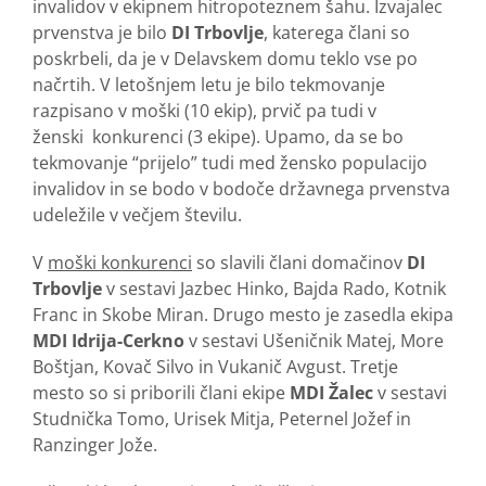
invalidov v ekipnem hitropoteznem šahu. Izvajalec
prvenstva je bilo
DI Trbovlje
, katerega člani so
poskrbeli, da je v Delavskem domu teklo vse po
načrtih. V letošnjem letu je bilo tekmovanje
razpisano v moški (10 ekip), prvič pa tudi v
ženski konkurenci (3 ekipe). Upamo, da se bo
tekmovanje “prijelo” tudi med žensko populacijo
invalidov in se bodo v bodoče državnega prvenstva
udeležile v večjem številu.
V
moški konkurenci
so slavili člani domačinov
DI
Trbovlje
v sestavi Jazbec Hinko, Bajda Rado, Kotnik
Franc in Skobe Miran. Drugo mesto je zasedla ekipa
MDI Idrija-Cerkno
v sestavi Ušeničnik Matej, More
Boštjan, Kovač Silvo in Vukanič Avgust. Tretje
mesto so si priborili člani ekipe
MDI Žalec
v sestavi
Studnička Tomo, Urisek Mitja, Peternel Jožef in
Ranzinger Jože.