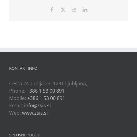
Facebook
X
Reddit
LinkedIn
KONTAKT INFO
Cesta 24. Junija 23, 1231 Ljubljana,
Phone:
+386 1 53 00 891
Mobile:
+386 1 53 00 891
Email:
info@zsis.si
Web:
www.zsis.si
SPLOŠNI POGOJI