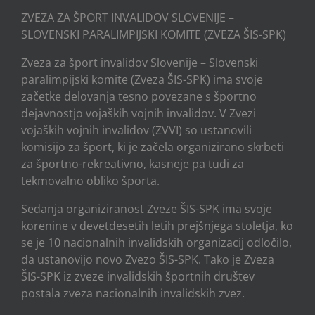
ZVEZA ZA ŠPORT INVALIDOV SLOVENIJE –
SLOVENSKI PARALIMPIJSKI KOMITE (ZVEZA ŠIS-SPK)
Zveza za šport invalidov Slovenije – Slovenski
paralimpijski komite (Zveza ŠIS-SPK) ima svoje
začetke delovanja tesno povezane s športno
dejavnostjo vojaških vojnih invalidov. V Zvezi
vojaških vojnih invalidov (ZVVI) so ustanovili
komisijo za šport, ki je začela organizirano skrbeti
za športno-rekreativno, kasneje pa tudi za
tekmovalno obliko športa.
Sedanja organiziranost Zveze ŠIS-SPK ima svoje
korenine v devetdesetih letih prejšnjega stoletja, ko
se je 10 nacionalnih invalidskih organizacij odločilo,
da ustanovijo novo Zvezo ŠIS-SPK. Tako je Zveza
ŠIS-SPK iz zveze invalidskih športnih društev
postala zveza nacionalnih invalidskih zvez.