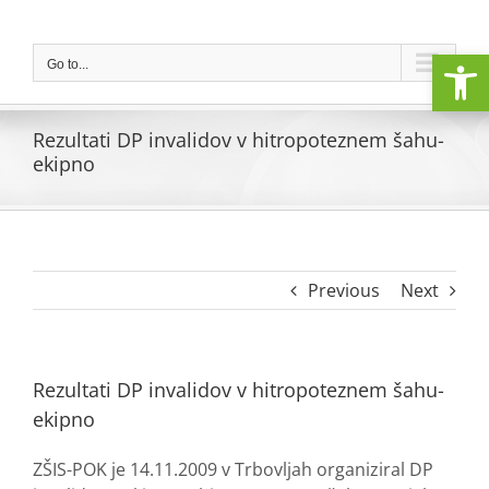
Skip
to
Open
content
Go to...
Rezultati DP invalidov v hitropoteznem šahu-
ekipno
Previous
Next
Rezultati DP invalidov v hitropoteznem šahu-
ekipno
ZŠIS-POK je 14.11.2009 v Trbovljah organiziral DP