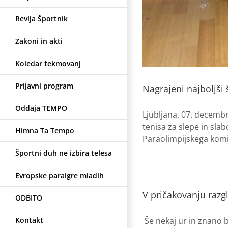
Revija Športnik
Zakoni in akti
Koledar tekmovanj
Prijavni program
Nagrajeni najboljši š
Oddaja TEMPO
Ljubljana, 07. decembr
tenisa za slepe in slab
Himna Ta Tempo
Paraolimpijskega komit
Športni duh ne izbira telesa
Evropske paraigre mladih
V pričakovanju razgl
ODBITO
Kontakt
Še nekaj ur in znano b