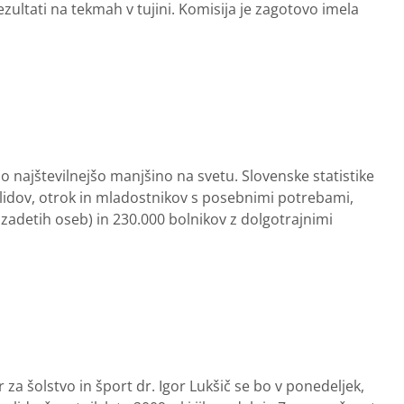
ezultati na tekmah v tujini. Komisija je zagotovo imela
o najštevilnejšo manjšino na svetu. Slovenske statistike
validov, otrok in mladostnikov s posebnimi potrebami,
rizadetih oseb) in 230.000 bolnikov z dolgotrajnimi
r za šolstvo in šport dr. Igor Lukšič se bo v ponedeljek,