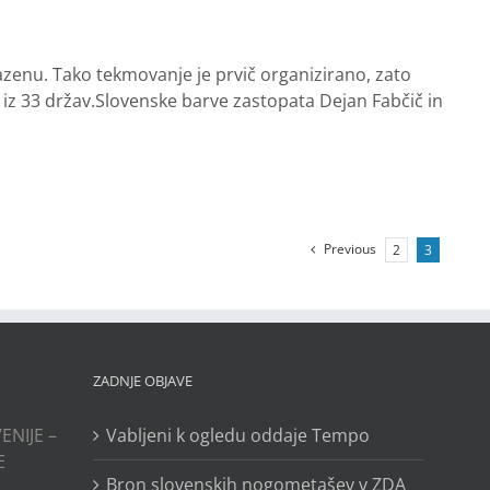
bazenu. Tako tekmovanje je prvič organizirano, zato
 iz 33 držav.Slovenske barve zastopata Dejan Fabčič in
Previous
2
3
ZADNJE OBJAVE
ENIJE –
Vabljeni k ogledu oddaje Tempo
E
Bron slovenskih nogometašev v ZDA