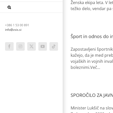
Ženska ekipa leta. V le
težko delo, vendar pa s
+386 1 53 00 891
info@zsis.si
Šport in odnos do i
Facebook
Instagram
X
YouTube
Tiktok
Zapostavljeni športnik
kažejo, da je med preb
vojaških in vojnih inv
boleznimi.Več...
SPOROČILO ZA JAV
Minister Lukšič na slov