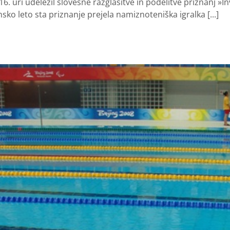
. uri udeležil slovesne razglasitve in podelitve priznanj »Inv
nsko leto sta priznanje prejela namiznoteniška igralka [...]