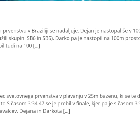
prvenstvu v Braziliji se nadaljuje. Dejan je nastopal še v 10
užili skupini SB6 in SB5). Darko pa je nastopil na 100m prost
l tudi na 100 [...]
c svetovnega prvenstva v plavanju v 25m bazenu, ki se te dn
to.S časom 3:34.47 se je prebil v finale, kjer pa je s časom 
avalcev. Dejana in Darkota [...]