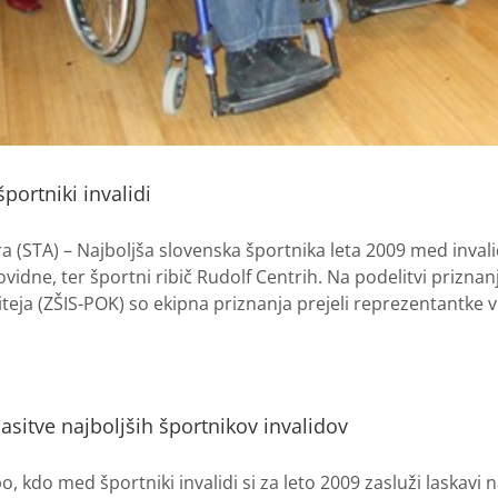
portniki invalidi
a (STA) – Najboljša slovenska športnika leta 2009 med inva
ovidne, ter športni ribič Rudolf Centrih. Na podelitvi priznan
eja (ZŠIS-POK) so ekipna priznanja prejeli reprezentantke v 
asitve najboljših športnikov invalidov
o, kdo med športniki invalidi si za leto 2009 zasluži laskavi 