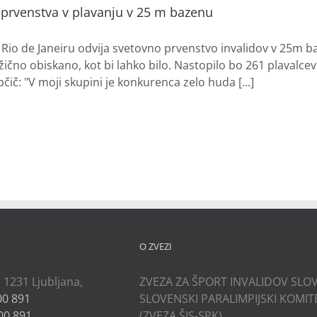
 prvenstva v plavanju v 25 m bazenu
v Rio de Janeiru odvija svetovno prvenstvo invalidov v 25m 
čno obiskano, kot bi lahko bilo. Nastopilo bo 261 plavalcev
čič: "V moji skupini je konkurenca zelo huda [...]
O ZVEZI
, 1231 Ljubljana,
ZVEZA ZA ŠPORT INVALIDOV SLOV
00 891
SLOVENSKI PARALIMPIJSKI KOMIT
00 891
(ZVEZA ŠIS-SPK)