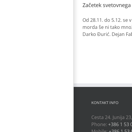
Začetek svetovnega
Od 28.11. do 5.12. se 
morda še ni tako množi
Darko Đurić. Dejan Fab
KONTAKT INFO
Cesta 24. Junija 23
Phone:
+386 1 53 
Mobile:
+386 1 53 