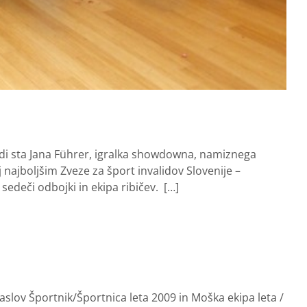
lidi sta Jana Führer, igralka showdowna, namiznega
j najboljšim Zveze za šport invalidov Slovenije –
sedeči odbojki in ekipa ribičev. […]
naslov Športnik/Športnica leta 2009 in Moška ekipa leta /