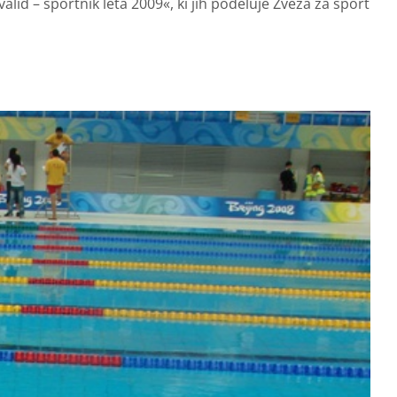
alid – športnik leta 2009«, ki jih podeluje Zveza za šport