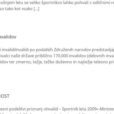
tošnjem letu se veliko športnikov lahko pohvali z odličnimi r
o tako kot vsako [...]
nvalidov
i invalidiInvalidi po podatkih Združenih narodov predstavljaj
ivalci naše države približno 170.000 invalidov (delovnih in
alidov ter zmerno, težje, težko duševno in najtežje telesno p
NOST
esni podelitvi priznanj »Invalid – športnik leta 2009« Ministe