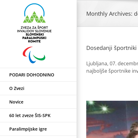
Skip
to
Monthly Archives:
d
content
Dosedanji športniki 
Ljubljana, 07. decembr
najboljše športnike inv
PODARI DOHODNINO
O Zvezi
Novice
60 let zveze ŠIS-SPK
Paralimpijske igre