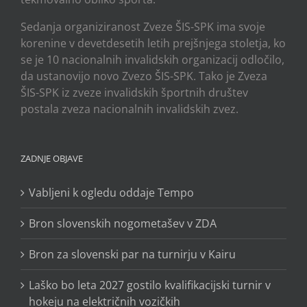
Sedanja organiziranost Zveze ŠIS-SPK ima svoje
korenine v devetdesetih letih prejšnjega stoletja, ko
se je 10 nacionalnih invalidskih organizacij odločilo,
da ustanovijo novo Zvezo ŠIS-SPK. Tako je Zveza
ŠIS-SPK iz zveze invalidskih športnih društev
postala zveza nacionalnih invalidskih zvez.
ZADNJE OBJAVE
Vabljeni k ogledu oddaje Tempo
Bron slovenskih nogometašev v ZDA
Bron za slovenski par na turnirju v Kairu
Laško bo leta 2027 gostilo kvalifikacijski turnir v
hokeju na električnih vozičkih