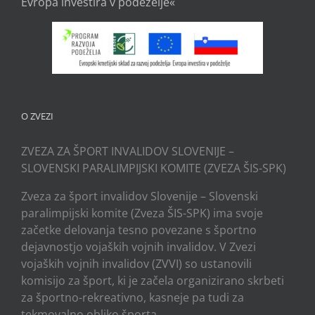
Evropa investira v podeželje«
O ZVEZI
ZVEZA ZA ŠPORT INVALIDOV SLOVENIJE –
SLOVENSKI PARALIMPIJSKI KOMITE (ZVEZA ŠIS-SPK)
Zveza za šport invalidov Slovenije – Slovenski
paralimpijski komite (Zveza ŠIS-SPK) ima svoje
začetke delovanja tesno povezane s športno
dejavnostjo vojaških vojnih invalidov. V Zvezi
vojaških vojnih invalidov (ZVVI) so ustanovili
komisijo za šport, ki je začela organizirano skrbeti
za športno-rekreativno, kasneje pa tudi za
tekmovalno obliko športa.