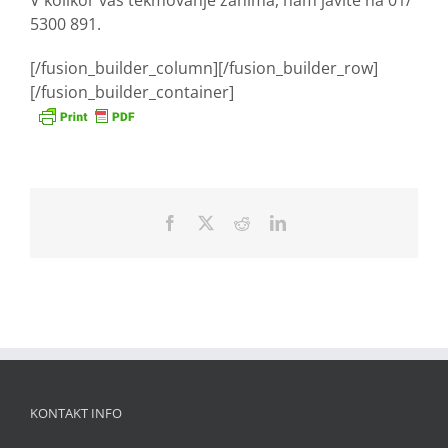
V kolikor vas tekmovanje zanima, nam javite na 01/
5300 891.
[/fusion_builder_column][/fusion_builder_row]
[/fusion_builder_container]
Facebook
X
Reddit
LinkedIn
KONTAKT INFO