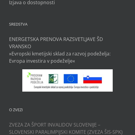
Izjava o dostopnosti
SREDSTVA
ENERGETSKA PRENOVA RAZSVETLJAVE ŠD
VRANSKO
»Evropski kmetijski sklad za razvoj podeželja:
Evropa investira v podeželje«
O ZVEZI
ZVEZA ZA ŠPORT INVALIDOV SLOVENIJE –
SLOVENSKI PARALIMPIJSKI KOMITE (ZVEZA ŠIS-SPK)