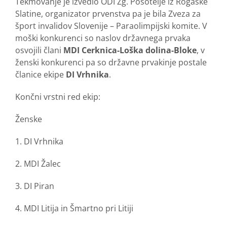
Tekmovanje je izvedlo ODI Zg. Posotelje iz Rogaške
Slatine, organizator prvenstva pa je bila Zveza za
šport invalidov Slovenije – Paraolimpijski komite. V
moški konkurenci so naslov državnega prvaka
osvojili člani
MDI Cerknica-Loška dolina-Bloke
, v
ženski konkurenci pa so državne prvakinje postale
članice ekipe
DI Vrhnika
.
Končni vrstni red ekip:
Ženske
1. DI Vrhnika
2. MDI Žalec
3. DI Piran
4. MDI Litija in Šmartno pri Litiji