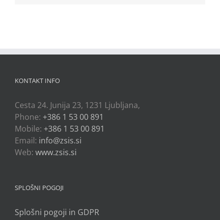
KONTAKT INFO
Cesta 24. Junija 23, 1231 Ljubljana,
Phone:
+386 1 53 00 891
Mobile:
+386 1 53 00 891
Email:
info@zsis.si
Web:
www.zsis.si
SPLOŠNI POGOJI
Splošni pogoji in GDPR