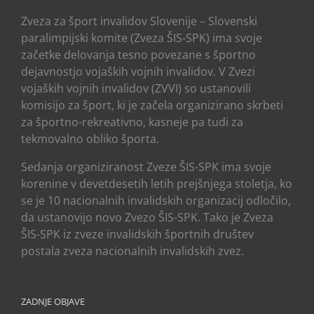
Zveza za šport invalidov Slovenije – Slovenski
paralimpijski komite (Zveza ŠIS-SPK) ima svoje
začetke delovanja tesno povezane s športno
dejavnostjo vojaških vojnih invalidov. V Zvezi
vojaških vojnih invalidov (ZVVI) so ustanovili
komisijo za šport, ki je začela organizirano skrbeti
za športno-rekreativno, kasneje pa tudi za
tekmovalno obliko športa.
Sedanja organiziranost Zveze ŠIS-SPK ima svoje
korenine v devetdesetih letih prejšnjega stoletja, ko
se je 10 nacionalnih invalidskih organizacij odločilo,
da ustanovijo novo Zvezo ŠIS-SPK. Tako je Zveza
ŠIS-SPK iz zveze invalidskih športnih društev
postala zveza nacionalnih invalidskih zvez.
ZADNJE OBJAVE