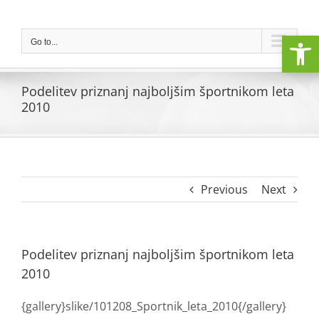
Skip
to
Open
content
Go to...
Podelitev priznanj najboljšim športnikom leta
2010
Previous
Next
Podelitev priznanj najboljšim športnikom leta
2010
{gallery}slike/101208_Sportnik_leta_2010{/gallery}