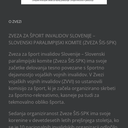
O ZVEZI
ZVEZA ZA ŠPORT INVALIDOV SLOVENIJE –
SLOVENSKI PARALIMPIJSKI KOMITE (ZVEZA ŠIS-SPK)
Zveza za šport invalidov Slovenije – Slovenski
paralimpijski komite (Zveza ŠIS-SPK) ima svoje
začetke delovanja tesno povezane s športno
dejavnostjo vojaških vojnih invalidov. V Zvezi
vojaških vojnih invalidov (ZVVI) so ustanovili
komisijo za šport, ki je začela organizirano skrbeti
za športno-rekreativno, kasneje pa tudi za
tekmovalno obliko športa.
Sedanja organiziranost Zveze ŠIS-SPK ima svoje
korenine v devetdesetih letih prejšnjega stoletja, ko
se je 10 nacionalnih invalidskih organizacij odločilo,