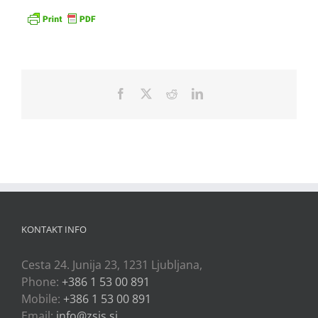
Facebook
X
Reddit
LinkedIn
KONTAKT INFO
Cesta 24. Junija 23, 1231 Ljubljana,
Phone:
+386 1 53 00 891
Mobile:
+386 1 53 00 891
Email:
info@zsis.si