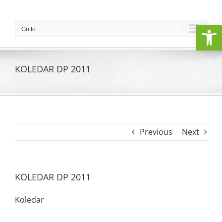
Skip
to
Open
content
Go to...
KOLEDAR DP 2011
Previous
Next
KOLEDAR DP 2011
Koledar