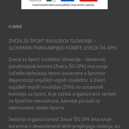
O ZVEZI
ZVEZA ZA ŠPORT INVALIDOV SLOVENIJE –
SLOVENSKI PARALIMPIJSKI KOMITE (ZVEZA ŠIS-SPK)
Zveza za šport invalidov Slovenije – Slovenski
paralimpijski komite (Zveza ŠIS-SPK) ima svoje
začetke delovanja tesno povezane s športno
dejavnostjo vojaških vojnih invalidov. V Zvezi
vojaških vojnih invalidov (ZVVI) so ustanovili
komisijo za šport, ki je začela organizirano skrbeti
za športno-rekreativno, kasneje pa tudi za
tekmovalno obliko športa.
Sedanja organiziranost Zveze ŠIS-SPK ima svoje
korenine v devetdesetih letih prejšnjega stoletja, ko