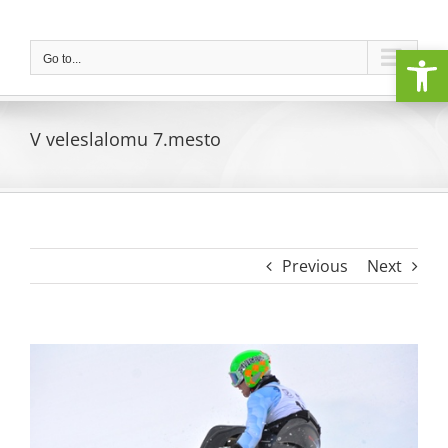
Skip
to
Open
content
Go to...
V veleslalomu 7.mesto
Previous
Next
View
Larger
Image