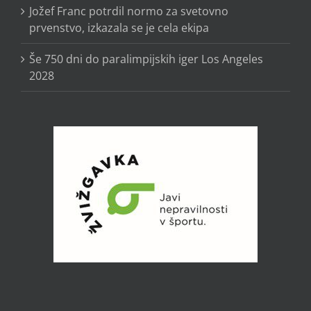
Jožef Franc potrdil normo za svetovno
prvenstvo, izkazala se je cela ekipa
Še 750 dni do paralimpijskih iger Los Angeles
2028