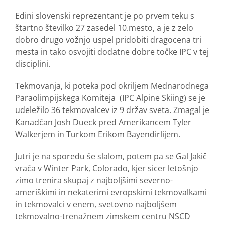
Edini slovenski reprezentant je po prvem teku s
štartno številko 27 zasedel 10.mesto, a je z zelo
dobro drugo vožnjo uspel pridobiti dragocena tri
mesta in tako osvojiti dodatne dobre točke IPC v tej
disciplini.
Tekmovanja, ki poteka pod okriljem Mednarodnega
Paraolimpijskega Komiteja (IPC Alpine Skiing) se je
udeležilo 36 tekmovalcev iz 9 držav sveta. Zmagal je
Kanadčan Josh Dueck pred Amerikancem Tyler
Walkerjem in Turkom Erikom Bayendirlijem.
Jutri je na sporedu še slalom, potem pa se Gal Jakič
vrača v Winter Park, Colorado, kjer sicer letošnjo
zimo trenira skupaj z najboljšimi severno-
ameriškimi in nekaterimi evropskimi tekmovalkami
in tekmovalci v enem, svetovno najboljšem
tekmovalno-trenažnem zimskem centru NSCD