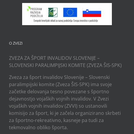
O ZVEZI
ZVEZA ZA ŠPORT INVALIDOV SLOVENIJE –
SLOVENSKI PARALIMPIJSKI KOMITE (ZVEZA ŠIS-SPK)
Zveza za šport invalidov Slovenije – Slovenski
paralimpijski komite (Zveza ŠIS-SPK) ima svoje
začetke delovanja tesno povezane s športno
dejavnostjo vojaških vojnih invalidov. V Zvezi
vojaških vojnih invalidov (ZVVI) so ustanovili
komisijo za šport, ki je začela organizirano skrbeti
za športno-rekreativno, kasneje pa tudi za
tekmovalno obliko športa.