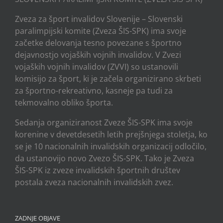
Zveza za šport invalidov Slovenije – Slovenski
paralimpijski komite (Zveza ŠIS-SPK) ima svoje
začetke delovanja tesno povezane s športno
dejavnostjo vojaških vojnih invalidov. V Zvezi
vojaških vojnih invalidov (ZVVI) so ustanovili
komisijo za šport, ki je začela organizirano skrbeti
za športno-rekreativno, kasneje pa tudi za
tekmovalno obliko športa.
Sedanja organiziranost Zveze ŠIS-SPK ima svoje
korenine v devetdesetih letih prejšnjega stoletja, ko
se je 10 nacionalnih invalidskih organizacij odločilo,
da ustanovijo novo Zvezo ŠIS-SPK. Tako je Zveza
ŠIS-SPK iz zveze invalidskih športnih društev
postala zveza nacionalnih invalidskih zvez.
ZADNJE OBJAVE