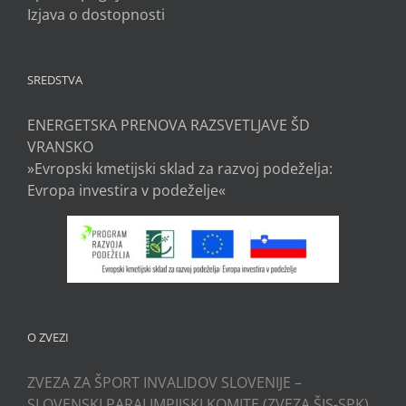
Izjava o dostopnosti
SREDSTVA
ENERGETSKA PRENOVA RAZSVETLJAVE ŠD
VRANSKO
»Evropski kmetijski sklad za razvoj podeželja:
Evropa investira v podeželje«
O ZVEZI
ZVEZA ZA ŠPORT INVALIDOV SLOVENIJE –
SLOVENSKI PARALIMPIJSKI KOMITE (ZVEZA ŠIS-SPK)