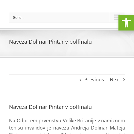
Skip
to
Open
content
Go to...
Naveza Dolinar Pintar v polfinalu
Previous
Next
Naveza Dolinar Pintar v polfinalu
Na Odprtem prvenstvu Velike Britanije v namiznem
tenisu invalidov je naveza Andreja Dolinar Mateja