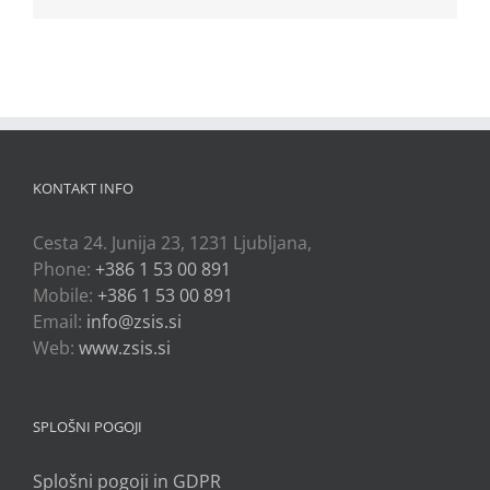
KONTAKT INFO
Cesta 24. Junija 23, 1231 Ljubljana,
Phone:
+386 1 53 00 891
Mobile:
+386 1 53 00 891
Email:
info@zsis.si
Web:
www.zsis.si
SPLOŠNI POGOJI
Splošni pogoji in GDPR