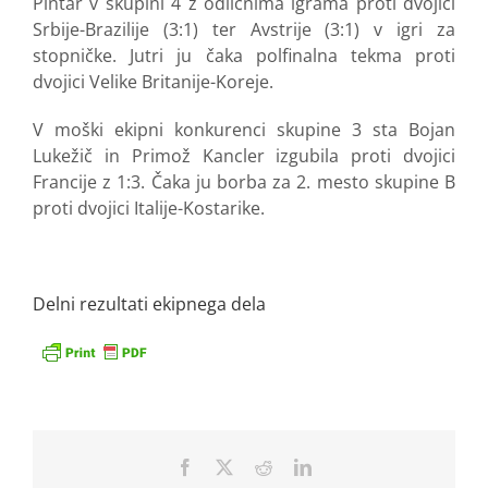
Pintar v skupini 4 z odličnima igrama proti dvojici
Srbije-Brazilije (3:1) ter Avstrije (3:1) v igri za
stopničke. Jutri ju čaka polfinalna tekma proti
dvojici Velike Britanije-Koreje.
V moški ekipni konkurenci skupine 3 sta Bojan
Lukežič in Primož Kancler izgubila proti dvojici
Francije z 1:3. Čaka ju borba za 2. mesto skupine B
proti dvojici Italije-Kostarike.
Delni rezultati ekipnega dela
Facebook
X
Reddit
LinkedIn