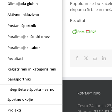
Popoldan se bo začelo 
Olimpijada gluhih
ekipama Srbije in meš
Aktivno inkluzivno
Rezultati
Postani športnik
Paralimpijski šolski dnevi
Paralimpijski tabor
Facebook
X
Reddit
Lin
Rezultati
Registrirani in kategorizirani
parašportniki
Integriteta v športu – varno
KONTAKT INFO
športno okolje
Cesta 24. Junija 23
Projekti
Phone:
+386 1 53 