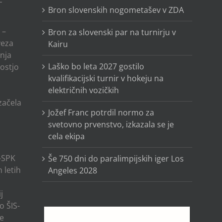
Bron slovenskih nogometašev v ZDA
 –
Bron za slovenski par na turnirju v
veza
Kairu
anja
Laško bo leta 2027 gostilo
ostjo
kvalifikacijski turnir v hokeju na
električnih vozičkih
o
 začela
Jožef Franc potrdil normo za
svetovno prvenstvo, izkazala se je
cela ekipa
-SPK
Še 750 dni do paralimpijskih iger Los
 letih
Angeles 2028
j
o ŠIS-
ze