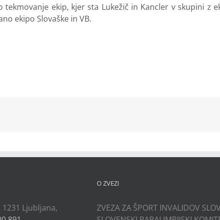
tekmovanje ekip, kjer sta Lukežič in Kancler v skupini z eki
ano ekipo Slovaške in VB.
kedIn
O ZVEZI
, 1231 Ljubljana,
ZVEZA ZA ŠPORT INVALIDOV SLOV
00 891
SLOVENSKI PARALIMPIJSKI KOMIT