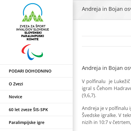
Skip
Andreja in Bojan osv
to
content
Andreja in Bojan osv
PODARI DOHODNINO
V polfinalu je Lukeži
O Zvezi
igral s Čehom Hadravo.
(9,6,7).
Novice
Andreja je v polfinalu 
60 let zveze ŠIS-SPK
Švedske igralke. V tekm
nizih in 10:7 v četrte
Paralimpijske igre