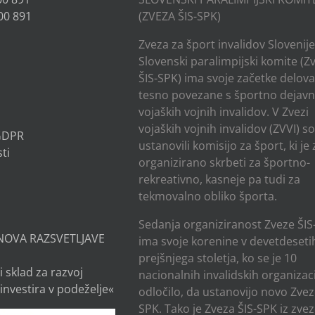
00 891
(ZVEZA ŠIS-SPK)
Zveza za šport invalidov Slovenije
Slovenski paralimpijski komite (Z
ŠIS-SPK) ima svoje začetke delov
tesno povezane s športno dejavn
vojaških vojnih invalidov. V Zvezi
vojaških vojnih invalidov (ZVVI) s
 GDPR
ustanovili komisijo za šport, ki je
ti
organizirano skrbeti za športno-
rekreativno, kasneje pa tudi za
tekmovalno obliko športa.
Sedanja organiziranost Zveze ŠIS
NOVA RAZSVETLJAVE
ima svoje korenine v devetdesetih
prejšnjega stoletja, ko se je 10
i sklad za razvoj
nacionalnih invalidskih organizaci
investira v podeželje«
odločilo, da ustanovijo novo Zvez
SPK. Tako je Zveza ŠIS-SPK iz zve