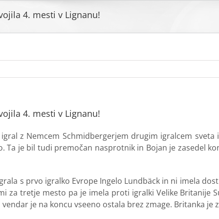
ojila 4. mesti v Lignanu!
ojila 4. mesti v Lignanu!
č igral z Nemcem Schmidbergerjem drugim igralcem sveta in g
 Ta je bil tudi premočan nasprotnik in Bojan je zasedel kon
igrala s prvo igralko Evrope Ingelo Lundbäck in ni imela dosti
i za tretje mesto pa je imela proti igralki Velike Britanije 
m, vendar je na koncu vseeno ostala brez zmage. Britanka je zm