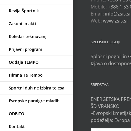
Mobile:
+386 1 53 
Revija Športnik
Email:
info@zsis.si
Web:
www.zsis.si
Zakoni in akti
Koledar tekmovanj
SPLOŠNI POGOJI
Prijavni program
Splošni pogoji in
Oddaja TEMPO
Izjava o dostopnos
Himna Ta Tempo
SREDSTVA
Športni duh ne izbira telesa
ENERGETSKA PRE
Evropske paraigre mladih
ŠD VRANSKO
»Evropski kmetijsk
ODBITO
podeželja: Evropa 
Kontakt