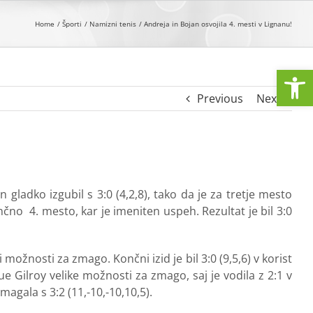
Home
Športi
Namizni tenis
Andreja in Bojan osvojila 4. mesti v Lignanu!
Open
Previous
Next
ladko izgubil s 3:0 (4,2,8), tako da je za tretje mesto
čno 4. mesto, kar je imeniten uspeh. Rezultat je bil 3:0
 možnosti za zmago. Končni izid je bil 3:0 (9,5,6) v korist
Sue Gilroy velike možnosti za zmago, saj je vodila z 2:1 v
agala s 3:2 (11,-10,-10,10,5).