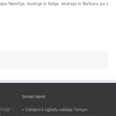
po Nemčije, Austrije in Italije. Andreja in Barbara pa z
ZADNJE OBJAVE
ENIJE –
Vabljeni k ogledu oddaje Tempo
E