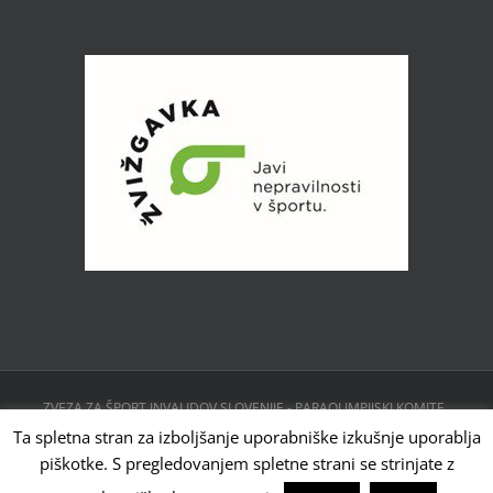
ZVEZA ZA ŠPORT INVALIDOV SLOVENIJE - PARAOLIMPIJSKI KOMITE ,
CESTA 24. JUNIJA 23, 1231 LJUBLJANA, SLOVENIJA | Powered by
Ta spletna stran za izboljšanje uporabniške izkušnje uporablja
WordPress
piškotke. S pregledovanjem spletne strani se strinjate z
Facebook
Instagram
X
YouTube
Tiktok