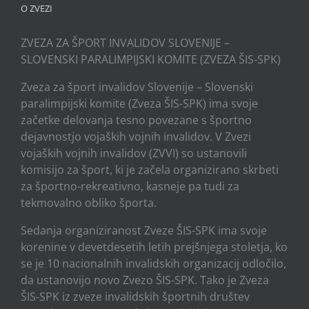
O ZVEZI
ZVEZA ZA ŠPORT INVALIDOV SLOVENIJE –
SLOVENSKI PARALIMPIJSKI KOMITE (ZVEZA ŠIS-SPK)
Zveza za šport invalidov Slovenije – Slovenski
paralimpijski komite (Zveza ŠIS-SPK) ima svoje
začetke delovanja tesno povezane s športno
dejavnostjo vojaških vojnih invalidov. V Zvezi
vojaških vojnih invalidov (ZVVI) so ustanovili
komisijo za šport, ki je začela organizirano skrbeti
za športno-rekreativno, kasneje pa tudi za
tekmovalno obliko športa.
Sedanja organiziranost Zveze ŠIS-SPK ima svoje
korenine v devetdesetih letih prejšnjega stoletja, ko
se je 10 nacionalnih invalidskih organizacij odločilo,
da ustanovijo novo Zvezo ŠIS-SPK. Tako je Zveza
ŠIS-SPK iz zveze invalidskih športnih društev