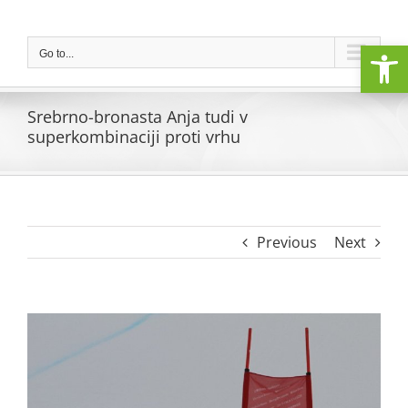
Skip
to
Open
content
Go to...
Srebrno-bronasta Anja tudi v
superkombinaciji proti vrhu
Previous
Next
View
Larger
Image