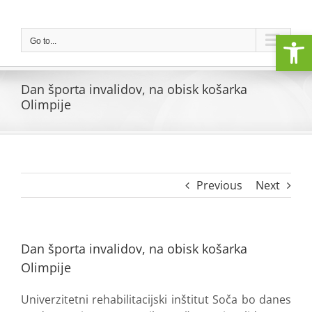
Skip
to
Open
content
Go to...
Dan športa invalidov, na obisk košarka
Olimpije
Previous
Next
Dan športa invalidov, na obisk košarka
Olimpije
Univerzitetni rehabilitacijski inštitut Soča bo danes