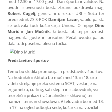
med 12.30 in 17.00 gostil Dan športa invalidov. Na
uvodni slovesnosti bosta zbrane pozdravila mag.
Robert Cugelj
, generalni direktor URI – Soča ter
predsednik ZSIS-POK
Damijan Lazar
, vabilu pa sta
se odzvala tudi košarkarja Uniona Olimpije
Dino
Murić
in
Jan Močnik
, ki bosta ob tej priložnosti
nagovorila goste in prisotne. Pečat uvodu pa bo
dala tudi posebna plesna točka.
Predstavitev športov
Temu bo sledila promocija in predstavitev športov.
Na hodnikih inštituta bo moč med 13. in 18. uro
videti streljanje preko sistema SCAT, veslanje na
ergometru, curling, šah slepih in slabovidnih, vsi
teoretični prikazi (računalniško – slikovno) ter
namizni tenis in showdown. V telovadni bo med 13.
in 17. na ogled odbojka sede, košarka na vozičkih