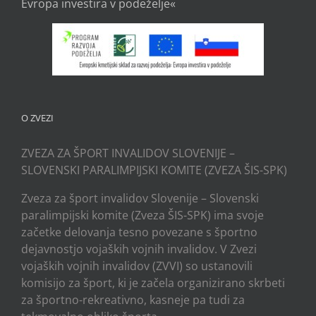
Evropa investira v podeželje«
O ZVEZI
ZVEZA ZA ŠPORT INVALIDOV SLOVENIJE –
SLOVENSKI PARALIMPIJSKI KOMITE (ZVEZA ŠIS-SPK)
Zveza za šport invalidov Slovenije – Slovenski
paralimpijski komite (Zveza ŠIS-SPK) ima svoje
začetke delovanja tesno povezane s športno
dejavnostjo vojaških vojnih invalidov. V Zvezi
vojaških vojnih invalidov (ZVVI) so ustanovili
komisijo za šport, ki je začela organizirano skrbeti
za športno-rekreativno, kasneje pa tudi za