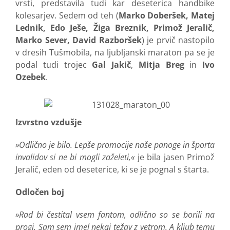
vrsti, predstavila tudi kar deseterica handbike
kolesarjev. Sedem od teh (
Marko Doberšek, Matej
Lednik, Edo Ješe, Žiga Breznik, Primož Jeralič,
Marko Sever, David Razboršek
) je prvič nastopilo
v dresih Tušmobila, na ljubljanski maraton pa se je
podal tudi trojec
Gal Jakič
,
Mitja Breg
in
Ivo
Ozebek
.
Izvrstno vzdušje
»Odlično je bilo. Lepše promocije naše panoge in športa
invalidov si ne bi mogli zaželeti,«
je bila jasen Primož
Jeralič, eden od deseterice, ki se je pognal s štarta.
Odločen boj
»Rad bi čestital vsem fantom, odlično so se borili na
progi. Sam sem imel nekaj težav z vetrom. A kljub temu