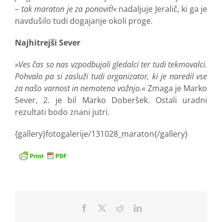
– tak maraton je za ponovit´!«
nadaljuje Jeralič, ki ga je
navdušilo tudi dogajanje okoli proge.
Najhitrejši Sever
»Ves čas so nas vzpodbujali gledalci ter tudi tekmovalci.
Pohvalo pa si zasluži tudi organizator, ki je naredil vse
za našo varnost in nemoteno vožnjo.«
Zmaga je Marko
Sever, 2. je bil Marko Doberšek. Ostali uradni
rezultati bodo znani jutri.
{gallery}fotogalerije/131028_maraton{/gallery}
Facebook
X
Reddit
LinkedIn