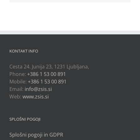
KONTAKT INFO
Cesta 24. Junija 23, 1231 Ljubljana,
Phone:
+386 1 53 00 891
Mobile:
+386 1 53 00 891
Email:
info@zsis.si
Web:
www.zsis.si
SPLOŠNI POGOJI
Splošni pogoji in GDPR