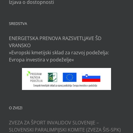
Izjava o dostopnosti
SREDSTVA
ENERGETSKA PRENOVA RAZSVETLJAVE ŠD
VRANSKO
»Evropski kmetijski sklad za razvoj podeželja:
Evropa investira v podeželje«
O ZVEZI
ZVEZA ZA ŠPORT INVALIDOV SLOVENIJE –
SLOVENSKI PARALIMPIJSKI KOMITE (ZVEZA ŠIS-SPK)