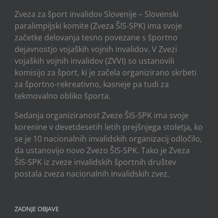
Zveza za šport invalidov Slovenije – Slovenski
paralimpijski komite (Zveza ŠIS-SPK) ima svoje
začetke delovanja tesno povezane s športno
dejavnostjo vojaških vojnih invalidov. V Zvezi
vojaških vojnih invalidov (ZVVI) so ustanovili
komisijo za šport, ki je začela organizirano skrbeti
za športno-rekreativno, kasneje pa tudi za
tekmovalno obliko športa.
Sedanja organiziranost Zveze ŠIS-SPK ima svoje
korenine v devetdesetih letih prejšnjega stoletja, ko
se je 10 nacionalnih invalidskih organizacij odločilo,
da ustanovijo novo Zvezo ŠIS-SPK. Tako je Zveza
ŠIS-SPK iz zveze invalidskih športnih društev
postala zveza nacionalnih invalidskih zvez.
ZADNJE OBJAVE