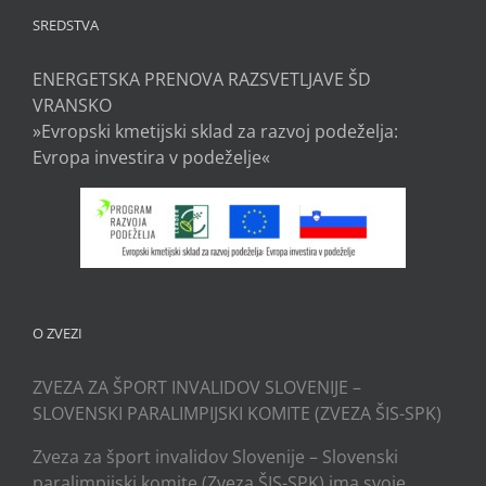
SREDSTVA
ENERGETSKA PRENOVA RAZSVETLJAVE ŠD
VRANSKO
»Evropski kmetijski sklad za razvoj podeželja:
Evropa investira v podeželje«
O ZVEZI
ZVEZA ZA ŠPORT INVALIDOV SLOVENIJE –
SLOVENSKI PARALIMPIJSKI KOMITE (ZVEZA ŠIS-SPK)
Zveza za šport invalidov Slovenije – Slovenski
paralimpijski komite (Zveza ŠIS-SPK) ima svoje