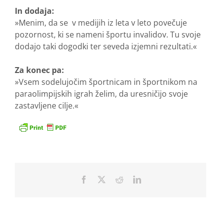
In dodaja:
»Menim, da se v medijih iz leta v leto povečuje
pozornost, ki se nameni športu invalidov. Tu svoje
dodajo taki dogodki ter seveda izjemni rezultati.«
Za konec pa:
»Vsem sodelujočim športnicam in športnikom na
paraolimpijskih igrah želim, da uresničijo svoje
zastavljene cilje.«
Facebook
X
Reddit
LinkedIn