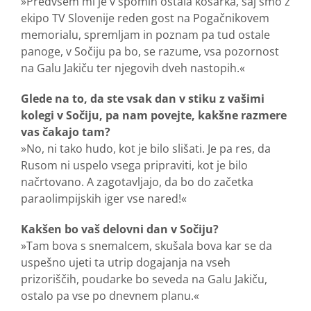
»Predvsem mi je v spomin ostala košarka, saj smo z
ekipo TV Slovenije reden gost na Pogačnikovem
memorialu, spremljam in poznam pa tud ostale
panoge, v Sočiju pa bo, se razume, vsa pozornost
na Galu Jakiču ter njegovih dveh nastopih.«
Glede na to, da ste vsak dan v stiku z vašimi
kolegi v Sočiju, pa nam povejte, kakšne razmere
vas čakajo tam?
»No, ni tako hudo, kot je bilo slišati. Je pa res, da
Rusom ni uspelo vsega pripraviti, kot je bilo
načrtovano. A zagotavljajo, da bo do začetka
paraolimpijskih iger vse nared!«
Kakšen bo vaš delovni dan v Sočiju?
»Tam bova s snemalcem, skušala bova kar se da
uspešno ujeti ta utrip dogajanja na vseh
prizoriščih, poudarke bo seveda na Galu Jakiču,
ostalo pa vse po dnevnem planu.«