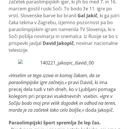
začetek paraolimpijskih iger, ki jih bo med 7. in 16.
marcem gostil ruski Soči. To bodo že 11. igre po
vrsti. Slovenske barve bo branil
Gal Jakič
, ki ga jutri
čaka tekma v Zagrebu, izjemno pozornost pa bo
paraolimpijskim igram namenila TV Slovenija, ki v
Soči pošilja novinarja in snemalca. Iz Rusije se bo s
prispevki javljal
David Jakopič
, novinar nacionalne
televizije.
»Veselim se tega izziva in komaj čakam, da se
paraolimpijske igre začnejo,«
pravi David, ki ima
precej dela tudi v teh dneh, ko v Ljubljani pomaga
kolegom pri pripravi vsakdnevnih vsebin.
»Igre v
Sočiju bodo moj prvi velik dogodek in odhod na teren,
morda je za začetek tako celo boljše,«
doda Jakopič.
Paraolimpijski šport spremlja že lep čas.