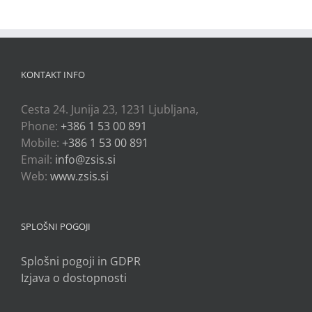
KONTAKT INFO
Cesta 24. Junija 23, 1231 Ljubljana,
Phone:
+386 1 53 00 891
Mobile:
+386 1 53 00 891
Email:
info@zsis.si
Web:
www.zsis.si
SPLOŠNI POGOJI
Splošni pogoji in GDPR
Izjava o dostopnosti