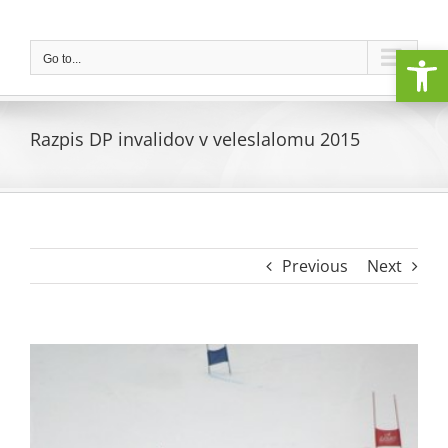
Skip
to
Open
content
Go to...
Razpis DP invalidov v veleslalomu 2015
Previous
Next
View
Larger
Image