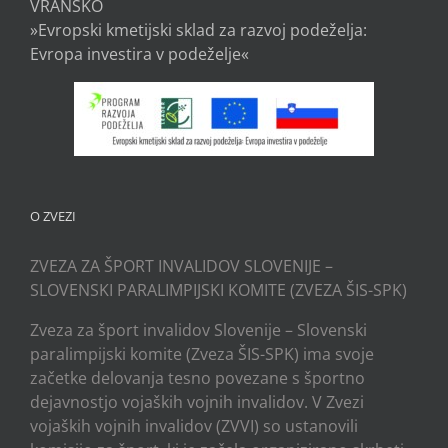
VRANSKO
»Evropski kmetijski sklad za razvoj podeželja:
Evropa investira v podeželje«
O ZVEZI
ZVEZA ZA ŠPORT INVALIDOV SLOVENIJE –
SLOVENSKI PARALIMPIJSKI KOMITE (ZVEZA ŠIS-SPK)
Zveza za šport invalidov Slovenije – Slovenski
paralimpijski komite (Zveza ŠIS-SPK) ima svoje
začetke delovanja tesno povezane s športno
dejavnostjo vojaških vojnih invalidov. V Zvezi
vojaških vojnih invalidov (ZVVI) so ustanovili