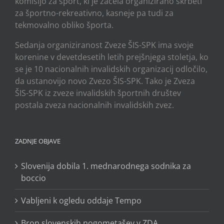
komisijo za šport, ki je začela organizirano skrbeti
za športno-rekreativno, kasneje pa tudi za
tekmovalno obliko športa.
Sedanja organiziranost Zveze ŠIS-SPK ima svoje
korenine v devetdesetih letih prejšnjega stoletja, ko
se je 10 nacionalnih invalidskih organizacij odločilo,
da ustanovijo novo Zvezo ŠIS-SPK. Tako je Zveza
ŠIS-SPK iz zveze invalidskih športnih društev
postala zveza nacionalnih invalidskih zvez.
ZADNJE OBJAVE
Slovenija dobila 1. mednarodnega sodnika za
boccio
Vabljeni k ogledu oddaje Tempo
Bron slovenskih nogometašev v ZDA