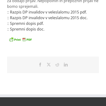
za oddajo prijav. Nepopolnih in prepoznih prijav ne
bomo sprejemali.
::
Razpis DP invalidov v veleslalomu 2015 pdf.
::
Razpis DP invalidov v veleslalomu 2015 doc.
::
Spremni dopis pdf.
::
Spremni dopis doc.
Facebook
X
Reddit
LinkedIn