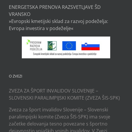
ENERGETSKA PRENOVA RAZSVETLJAVE ŠD
VRANSKO
»Evropski kmetijski sklad za razvoj podeželja:
Evropa investira v podeželje«
O ZVEZI
ZVEZA ZA ŠPORT INVALIDOV SLOVENIJE –
SLOVENSKI PARALIMPIJSKI KOMITE (ZVEZA ŠIS-SPK)
Zveza za šport invalidov Slovenije – Slovenski
paralimpijski komite (Zveza ŠIS-SPK) ima svoje
začetke delovanja tesno povezane s športno
dejavnostjo vojaških vojnih invalidov. V Zvezi