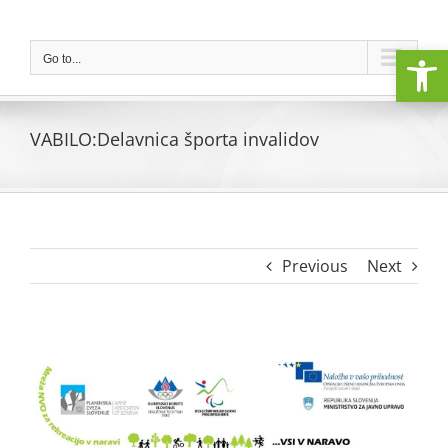
Skip
to
Open
content
Go to...
VABILO:Delavnica športa invalidov
Previous
Next
View
Larger
Image