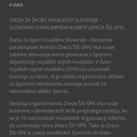
O ZVEZI
ZVEZA ZA ŠPORT INVALIDOV SLOVENIJE –
SLOVENSKI PARALIMPIJSKI KOMITE (ZVEZA ŠIS-SPK)
Zveza za šport invalidov Slovenije – Slovenski
paralimpijski komite (Zveza ŠIS-SPK) ima svoje
začetke delovanja tesno povezane s športno
dejavnostjo vojaških vojnih invalidov. V Zvezi
vojaških vojnih invalidov (ZVVI) so ustanovili
komisijo za šport, ki je začela organizirano skrbeti
za športno-rekreativno, kasneje pa tudi za
tekmovalno obliko športa.
Sedanja organiziranost Zveze ŠIS-SPK ima svoje
korenine v devetdesetih letih prejšnjega stoletja, ko
se je 10 nacionalnih invalidskih organizacij odločilo,
da ustanovijo novo Zvezo ŠIS-SPK. Tako je Zveza
ŠIS-SPK iz zveze invalidskih športnih društev