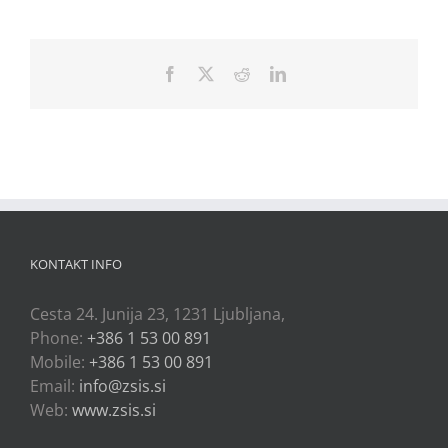
Facebook
X
Reddit
LinkedIn
KONTAKT INFO
Cesta 24. Junija 23, 1231 Ljubljana,
Phone:
+386 1 53 00 891
Mobile:
+386 1 53 00 891
Email:
info@zsis.si
Web:
www.zsis.si