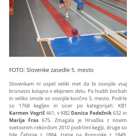
FOTO: Slovenke zasedle 5. mesto
Slovenkam ni uspel veliki met da bi osvojile vsaj
bronasto kolajno v ekipnem delu. Po hudih borbah
in veliko smole so osvojile
končno 5. mesto. Podrle
so 1768 kegljev in sicer po kategorijah: KB1
Karmen Vogrič
461, v KB2
Danica Padežnik
632 in
Marija Fras
675. Zmagala je Hrvaška z novim
svetovnim rekordom 2010 podrtimi keglji, druge so
bile Čehinje z 1884,
tretje pa Romunke z 1849,