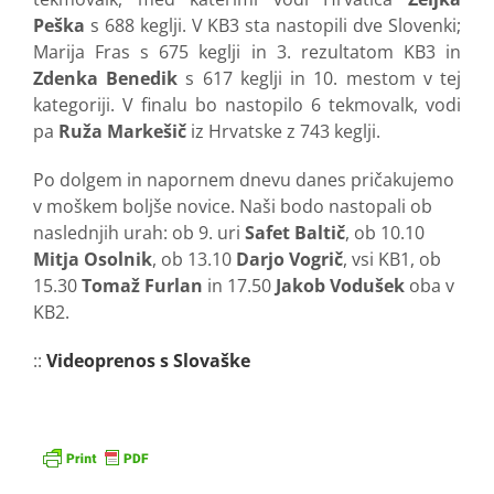
Peška
s 688 keglji. V KB3 sta nastopili dve Slovenki;
Marija Fras s 675 keglji in 3. rezultatom KB3 in
Zdenka Benedik
s 617 keglji in 10. mestom v tej
kategoriji. V finalu bo nastopilo 6 tekmovalk, vodi
pa
Ruža Markešič
iz Hrvatske z 743 keglji.
Po dolgem in napornem dnevu danes pričakujemo
v moškem boljše novice. Naši bodo nastopali ob
naslednjih urah: ob 9. uri
Safet Baltič
, ob 10.10
Mitja Osolnik
, ob 13.10
Darjo Vogrič
, vsi KB1, ob
15.30
Tomaž Furlan
in 17.50
Jakob Vodušek
oba v
KB2.
::
Videoprenos s Slovaške