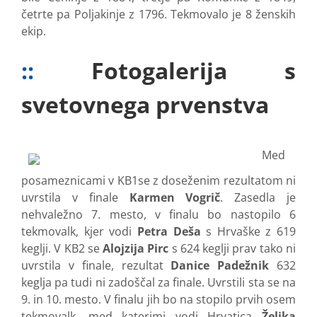
četrte pa Poljakinje z 1796. Tekmovalo je 8 ženskih
ekip.
::
Fotogalerija s
svetovnega prvenstva
Med
posameznicami v KB1se z doseženim rezultatom ni
uvrstila v finale
Karmen Vogrič
. Zasedla je
nehvaležno 7. mesto, v finalu bo nastopilo 6
tekmovalk, kjer vodi
Petra Deša
s Hrvaške z 619
keglji. V KB2 se
Alojzija Pirc
s 624 keglji prav tako ni
uvrstila v finale, rezultat
Danice Padežnik
632
keglja pa tudi ni zadoščal za finale. Uvrstili sta se na
9. in 10. mesto. V finalu jih bo na stopilo prvih osem
tekmovalk, med katerimi vodi Hrvatica
Željka