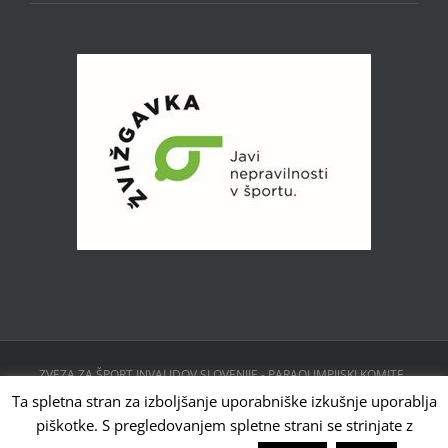
ZVEZA ZA ŠPORT INVALIDOV SLOVENIJE - PARAOLIMPIJSKI KOMITE ,
CESTA 24. JUNIJA 23, 1231 LJUBLJANA, SLOVENIJA | Powered by
Ta spletna stran za izboljšanje uporabniške izkušnje uporablja
WordPress
piškotke. S pregledovanjem spletne strani se strinjate z
Facebook
Instagram
X
YouTube
Tiktok