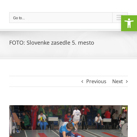
Skip
to
Open
content
Go to...
FOTO: Slovenke zasedle 5. mesto
Previous
Next
View
Larger
Image