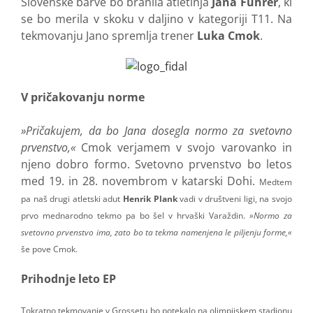
Slovenske barve bo branila atletinja
Jana Führer
, ki
se bo merila v skoku v daljino v kategoriji T11. Na
tekmovanju Jano spremlja trener
Luka Cmok
.
V pričakovanju norme
»Pričakujem, da bo Jana dosegla normo za svetovno
prvenstvo,«
Cmok verjamem v svojo varovanko in
njeno dobro formo. Svetovno prvenstvo bo letos
med 19. in 28. novembrom v katarski Dohi.
Medtem
pa naš drugi atletski adut
Henrik Plank
vadi v društveni ligi, na svojo
prvo mednarodno tekmo pa bo šel v hrvaški Varaždin.
»Normo za
svetovno prvenstvo ima, zato bo ta tekma namenjena le piljenju forme,«
še pove Cmok.
Prihodnje leto EP
Tokratno tekmovanje v Grossetu bo potekalo na olimpijskem stadionu