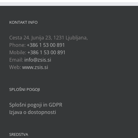
KONTAKT INFO
Cesta 24. Junija 23, 1231 Ljubljana,
Phone:
+386 1 53 00 891
Mobile:
+386 1 53 00 891
Email:
info@zsis.si
Web:
www.zsis.si
SPLOŠNI POGOJI
Splošni pogoji in GDPR
Izjava o dostopnosti
SREDSTVA