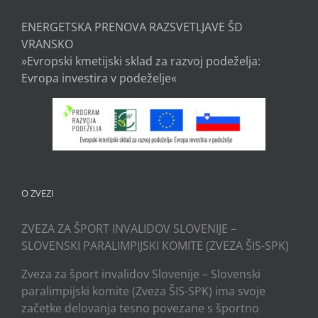
ENERGETSKA PRENOVA RAZSVETLJAVE ŠD
VRANSKO
»Evropski kmetijski sklad za razvoj podeželja:
Evropa investira v podeželje«
O ZVEZI
ZVEZA ZA ŠPORT INVALIDOV SLOVENIJE –
SLOVENSKI PARALIMPIJSKI KOMITE (ZVEZA ŠIS-SPK)
Zveza za šport invalidov Slovenije – Slovenski
paralimpijski komite (Zveza ŠIS-SPK) ima svoje
začetke delovanja tesno povezane s športno