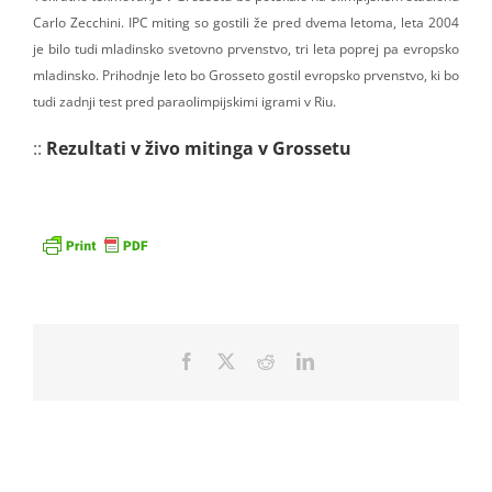
Carlo Zecchini. IPC miting so gostili že pred dvema letoma, leta 2004
je bilo tudi mladinsko svetovno prvenstvo, tri leta poprej pa evropsko
mladinsko. Prihodnje leto bo Grosseto gostil evropsko prvenstvo, ki bo
tudi zadnji test pred paraolimpijskimi igrami v Riu.
::
Rezultati v živo mitinga v Grossetu
Facebook
X
Reddit
LinkedIn