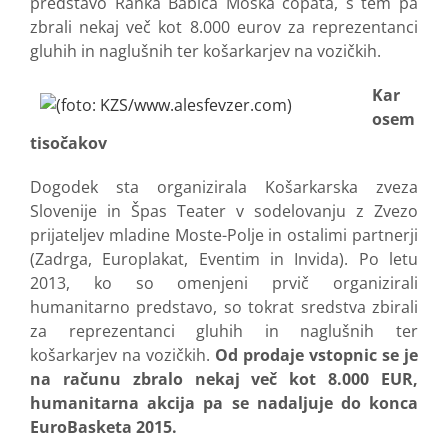
predstavo Ranka Babiča Moška copata, s tem pa
zbrali nekaj več kot 8.000 eurov za reprezentanci
gluhih in naglušnih ter košarkarjev na vozičkih.
Kar
osem
tisočakov
Dogodek sta organizirala Košarkarska zveza
Slovenije in Špas Teater v sodelovanju z Zvezo
prijateljev mladine Moste-Polje in ostalimi partnerji
(Zadrga, Europlakat, Eventim in Invida). Po letu
2013, ko so omenjeni prvič organizirali
humanitarno predstavo, so tokrat sredstva zbirali
za reprezentanci gluhih in naglušnih ter
košarkarjev na vozičkih.
Od prodaje vstopnic se je
na računu zbralo nekaj več kot 8.000 EUR,
humanitarna akcija pa se nadaljuje do konca
EuroBasketa 2015.