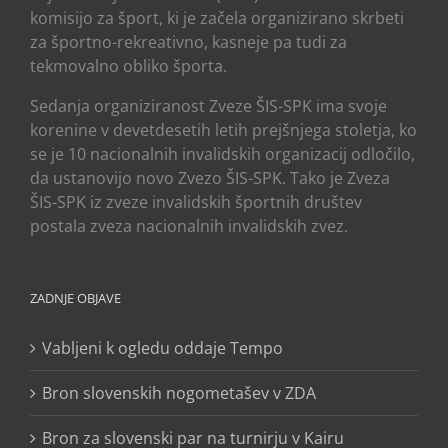
komisijo za šport, ki je začela organizirano skrbeti
za športno-rekreativno, kasneje pa tudi za
tekmovalno obliko športa.
Sedanja organiziranost Zveze ŠIS-SPK ima svoje
korenine v devetdesetih letih prejšnjega stoletja, ko
se je 10 nacionalnih invalidskih organizacij odločilo,
da ustanovijo novo Zvezo ŠIS-SPK. Tako je Zveza
ŠIS-SPK iz zveze invalidskih športnih društev
postala zveza nacionalnih invalidskih zvez.
ZADNJE OBJAVE
Vabljeni k ogledu oddaje Tempo
Bron slovenskih nogometašev v ZDA
Bron za slovenski par na turnirju v Kairu