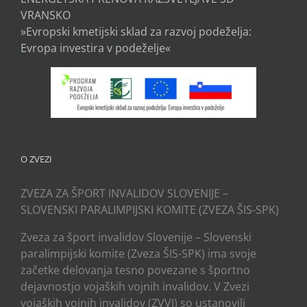
VRANSKO
»Evropski kmetijski sklad za razvoj podeželja:
Evropa investira v podeželje«
O ZVEZI
ZVEZA ZA ŠPORT INVALIDOV SLOVENIJE –
SLOVENSKI PARALIMPIJSKI KOMITE (ZVEZA ŠIS-SPK)
Zveza za šport invalidov Slovenije – Slovenski
paralimpijski komite (Zveza ŠIS-SPK) ima svoje
začetke delovanja tesno povezane s športno
dejavnostjo vojaških vojnih invalidov. V Zvezi
vojaških vojnih invalidov (ZVVI) so ustanovili