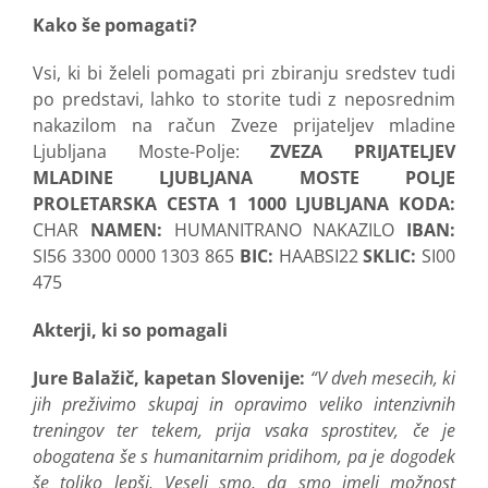
Kako še pomagati?
Vsi, ki bi želeli pomagati pri zbiranju sredstev tudi
po predstavi, lahko to storite tudi z neposrednim
nakazilom na račun Zveze prijateljev mladine
Ljubljana Moste-Polje:
ZVEZA PRIJATELJEV
MLADINE LJUBLJANA MOSTE POLJE
PROLETARSKA CESTA 1 1000 LJUBLJANA
KODA:
CHAR
NAMEN:
HUMANITRANO NAKAZILO
IBAN:
SI56 3300 0000 1303 865
BIC:
HAABSI22
SKLIC:
SI00
475
Akterji, ki so pomagali
Jure Balažič, kapetan Slovenije:
“V dveh mesecih, ki
jih preživimo skupaj in opravimo veliko intenzivnih
treningov ter tekem, prija vsaka sprostitev, če je
obogatena še s humanitarnim pridihom, pa je dogodek
še toliko lepši. Veseli smo, da smo imeli možnost