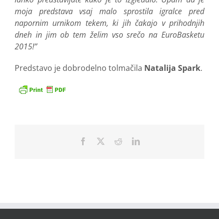
moja predstava vsaj malo sprostila igralce pred
napornim urnikom tekem, ki jih čakajo v prihodnjih
dneh in jim ob tem želim vso srečo na EuroBasketu
2015!”
Predstavo je dobrodelno tolmačila
Natalija Spark
.
Facebook
X
Reddit
LinkedIn