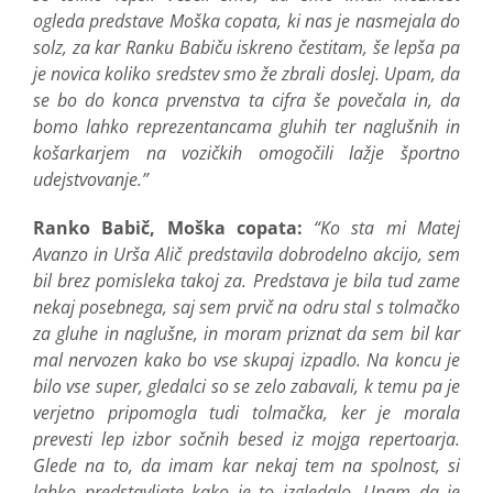
ogleda predstave Moška copata, ki nas je nasmejala do
solz, za kar Ranku Babiču iskreno čestitam, še lepša pa
je novica koliko sredstev smo že zbrali doslej. Upam, da
se bo do konca prvenstva ta cifra še povečala in, da
bomo lahko reprezentancama gluhih ter naglušnih in
košarkarjem na vozičkih omogočili lažje športno
udejstvovanje.”
Ranko Babič, Moška copata:
“Ko sta mi Matej
Avanzo in Urša Alič predstavila dobrodelno akcijo, sem
bil brez pomisleka takoj za. Predstava je bila tud zame
nekaj posebnega, saj sem prvič na odru stal s tolmačko
za gluhe in naglušne, in moram priznat da sem bil kar
mal nervozen kako bo vse skupaj izpadlo. Na koncu je
bilo vse super, gledalci so se zelo zabavali, k temu pa je
verjetno pripomogla tudi tolmačka, ker je morala
prevesti lep izbor sočnih besed iz mojga repertoarja.
Glede na to, da imam kar nekaj tem na spolnost, si
lahko predstavljate kako je to izgledalo. Upam da je