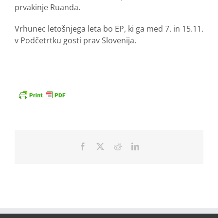
prvakinje Ruanda.
Vrhunec letošnjega leta bo EP, ki ga med 7. in 15.11.
v Podčetrtku gosti prav Slovenija.
Facebook
X
Reddit
LinkedIn