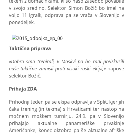
tekem z domačinkami, ki so našo zasedbo povabile
v svojo sredino. Selektor Simon Božič bo imel na
voljo 11 igralk, odprava pa se vrača v Slovenijo v
ponedeljek.
Taktična priprava
»Dobro smo trenirali, v Moskvi pa bo radi preizkusili
naše taktične zamisli proti visoki ruski ekipi,«
napove
selektor Božič.
Prihaja ZDA
Prihodnji teden pa se ekipa odpravlja v Split, kjer jih
čaka trening (in tekma) s Hrvaticami ter nastop na
močnem moškem turnirju. 24.9. pa v Slovenijo
prihajajo aktualne panameriške prvakinje
Američanke, konec oktobra pa še aktualne afriške