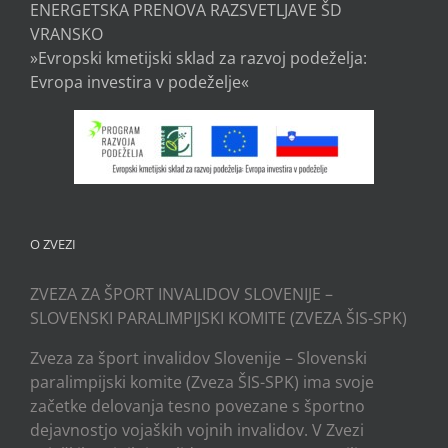
ENERGETSKA PRENOVA RAZSVETLJAVE ŠD
VRANSKO
»Evropski kmetijski sklad za razvoj podeželja:
Evropa investira v podeželje«
O ZVEZI
ZVEZA ZA ŠPORT INVALIDOV SLOVENIJE –
SLOVENSKI PARALIMPIJSKI KOMITE (ZVEZA ŠIS-SPK)
Zveza za šport invalidov Slovenije – Slovenski
paralimpijski komite (Zveza ŠIS-SPK) ima svoje
začetke delovanja tesno povezane s športno
dejavnostjo vojaških vojnih invalidov. V Zvezi