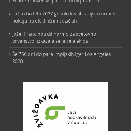
Bron za slovenski par na turnirju v Kairu
Laško bo leta 2027 gostilo kvalifikacijski turnir v
hokeju na električnih vozičkih
Jožef Franc potrdil normo za svetovno
prvenstvo, izkazala se je cela ekipa
Še 750 dni do paralimpijskih iger Los Angeles
2028