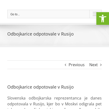
Skip
to
Open
content
Go to...
Odbojkarice odpotovale v Rusijo
Previous
Next
Odbojkarice odpotovale v Rusijo
Slovenska odbojkarska reprezentanca je danes
odpotovala v Rusijo, kjer bo v Moskvi odigrala pet