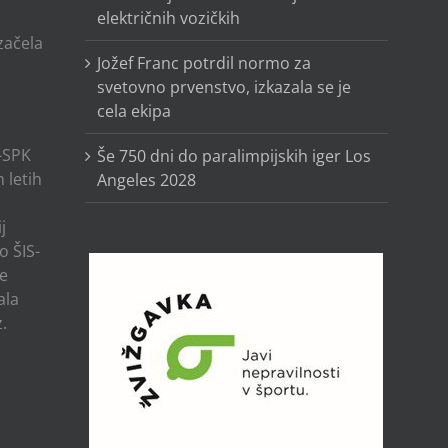
električnih vozičkih
o
 začela
Jožef Franc potrdil normo za
svetovno prvenstvo, izkazala se je
cela ekipa
-SPK
Še 750 dni do paralimpijskih iger Los
 letih
Angeles 2028
j
o ŠIS-
ze
ala
.