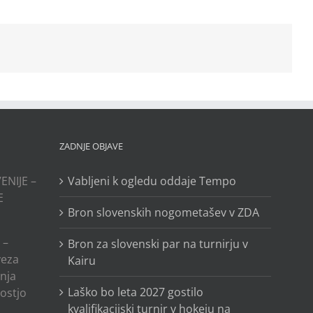
ZADNJE OBJAVE
ENIJE –
Vabljeni k ogledu oddaje Tempo
E
Bron slovenskih nogometašev v ZDA
 –
Bron za slovenski par na turnirju v
veza
Kairu
anja
Laško bo leta 2027 gostilo
ostjo
kvalifikacijski turnir v hokeju na