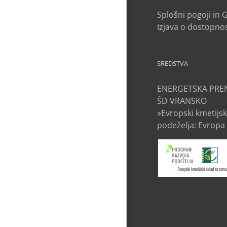
Splošni pogoji in
Izjava o dostopnos
SREDSTVA
ENERGETSKA PRE
ŠD VRANSKO
»Evropski kmetijsk
podeželja: Evropa 