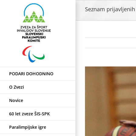
Skip
Seznam prijavljenih
to
content
View
PODARI DOHODNINO
Larger
Image
O Zvezi
Novice
60 let zveze ŠIS-SPK
Paralimpijske igre