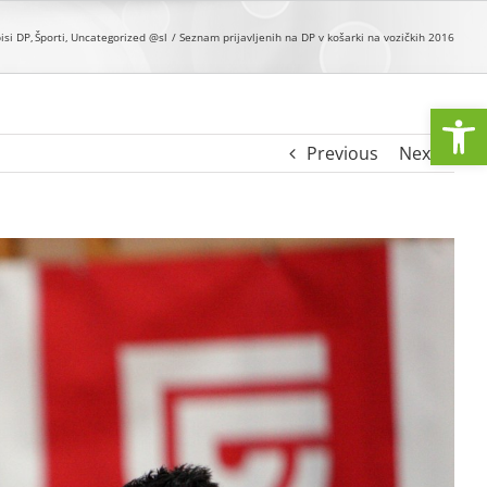
isi DP
Športi
Uncategorized @sl
Seznam prijavljenih na DP v košarki na vozičkih 2016
Open
Previous
Next