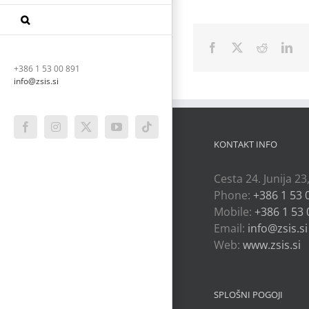
Facebook
X
Reddit
Lin
+386 1 53 00 891
info@zsis.si
Facebook
Instagram
X
YouTube
Tiktok
KONTAKT INFO
Cesta 24. Junija 23
Phone:
+386 1 53 
Mobile:
+386 1 53 
Email:
info@zsis.si
Web:
www.zsis.si
SPLOŠNI POGOJI