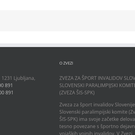
kedIn
O ZVEZI
, 1231 Ljubljana,
ZVEZA ZA ŠPORT INVALIDOV SLOV
00 891
SLOVENSKI PARALIMPIJSKI KOMIT
00 891
(ZVEZA ŠIS-SPK)
Zveza za šport invalidov Slovenije
Slovenski paralimpijski komite (Z
ŠIS-SPK) ima svoje začetke delov
tesno povezane s športno dejavn
vojaških vojnih invalidov. V Zvezi