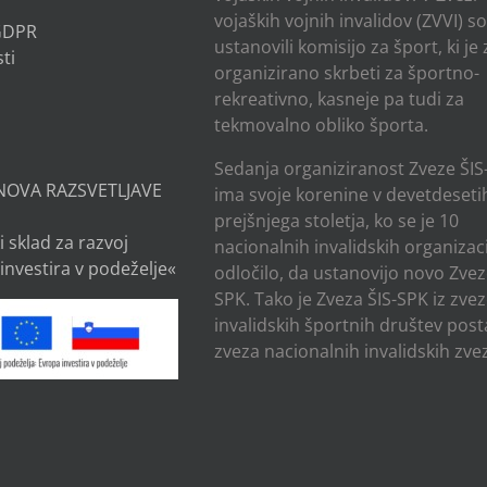
vojaških vojnih invalidov (ZVVI) s
 GDPR
ustanovili komisijo za šport, ki je
ti
organizirano skrbeti za športno-
rekreativno, kasneje pa tudi za
tekmovalno obliko športa.
Sedanja organiziranost Zveze ŠIS
NOVA RAZSVETLJAVE
ima svoje korenine v devetdesetih
prejšnjega stoletja, ko se je 10
i sklad za razvoj
nacionalnih invalidskih organizaci
investira v podeželje«
odločilo, da ustanovijo novo Zvez
SPK. Tako je Zveza ŠIS-SPK iz zve
invalidskih športnih društev post
zveza nacionalnih invalidskih zvez