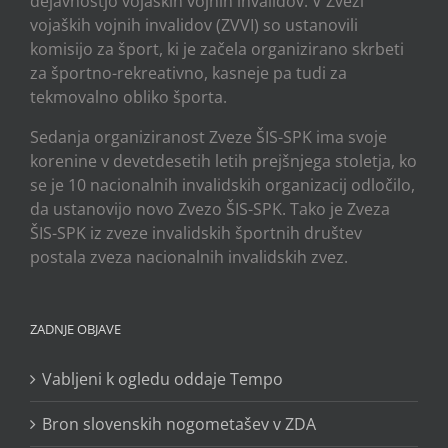
dejavnostjo vojaških vojnih invalidov. V Zvezi
vojaških vojnih invalidov (ZVVI) so ustanovili
komisijo za šport, ki je začela organizirano skrbeti
za športno-rekreativno, kasneje pa tudi za
tekmovalno obliko športa.
Sedanja organiziranost Zveze ŠIS-SPK ima svoje
korenine v devetdesetih letih prejšnjega stoletja, ko
se je 10 nacionalnih invalidskih organizacij odločilo,
da ustanovijo novo Zvezo ŠIS-SPK. Tako je Zveza
ŠIS-SPK iz zveze invalidskih športnih društev
postala zveza nacionalnih invalidskih zvez.
ZADNJE OBJAVE
Vabljeni k ogledu oddaje Tempo
Bron slovenskih nogometašev v ZDA