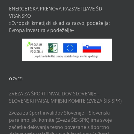
ENERGETSKA PRENOVA RAZSVETLJAVE ŠD
VRANSKO
»Evropski kmetijski sklad za razvoj podeželja:
Evropa investira v podeželje«
O ZVEZI
ZVEZA ZA ŠPORT INVALIDOV SLOVENIJE –
SLOVENSKI PARALIMPIJSKI KOMITE (ZVEZA ŠIS-SPK)
Zveza za šport invalidov Slovenije – Slovenski
paralimpijski komite (Zveza ŠIS-SPK) ima svoje
začetke delovanja tesno povezane s športno