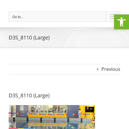
Skip
to
Open
content
Go to...
D3S_8110 (Large)
Previous
D3S_8110 (Large)