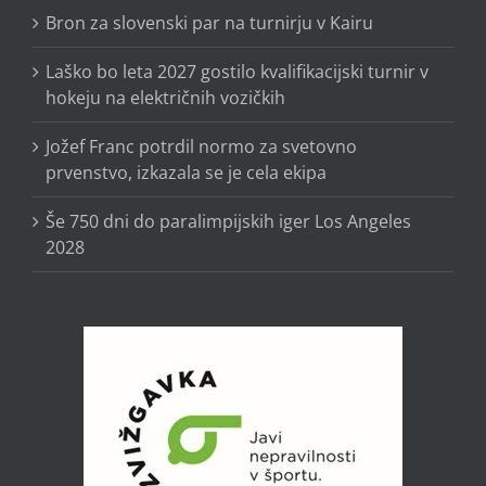
Bron za slovenski par na turnirju v Kairu
Laško bo leta 2027 gostilo kvalifikacijski turnir v
hokeju na električnih vozičkih
Jožef Franc potrdil normo za svetovno
prvenstvo, izkazala se je cela ekipa
Še 750 dni do paralimpijskih iger Los Angeles
2028