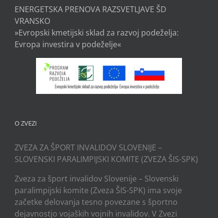
ENERGETSKA PRENOVA RAZSVETLJAVE ŠD
VRANSKO
»Evropski kmetijski sklad za razvoj podeželja:
Evropa investira v podeželje«
O ZVEZI
ZVEZA ZA ŠPORT INVALIDOV SLOVENIJE –
SLOVENSKI PARALIMPIJSKI KOMITE (ZVEZA ŠIS-SPK)
Zveza za šport invalidov Slovenije – Slovenski
paralimpijski komite (Zveza ŠIS-SPK) ima svoje
začetke delovanja tesno povezane s športno
dejavnostjo vojaških vojnih invalidov. V Zvezi