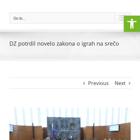
Skip
to
Open
content
Go to...
DZ potrdil novelo zakona o igrah na srečo
Previous
Next
View
Larger
Image