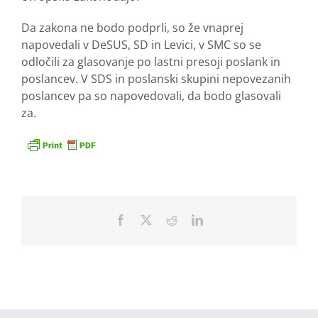
Da zakona ne bodo podprli, so že vnaprej
napovedali v DeSUS, SD in Levici, v SMC so se
odločili za glasovanje po lastni presoji poslank in
poslancev. V SDS in poslanski skupini nepovezanih
poslancev pa so napovedovali, da bodo glasovali
za.
Facebook
X
Reddit
LinkedIn