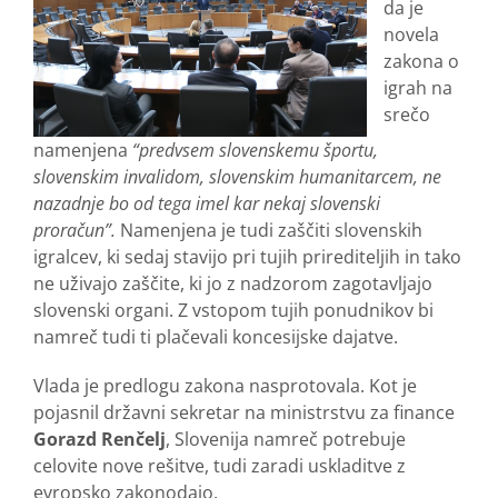
da je
novela
zakona o
igrah na
srečo
namenjena
“predvsem slovenskemu športu,
slovenskim invalidom, slovenskim humanitarcem, ne
nazadnje bo od tega imel kar nekaj slovenski
proračun”.
Namenjena je tudi zaščiti slovenskih
igralcev, ki sedaj stavijo pri tujih prirediteljih in tako
ne uživajo zaščite, ki jo z nadzorom zagotavljajo
slovenski organi. Z vstopom tujih ponudnikov bi
namreč tudi ti plačevali koncesijske dajatve.
Vlada je predlogu zakona nasprotovala. Kot je
pojasnil državni sekretar na ministrstvu za finance
Gorazd Renčelj
, Slovenija namreč potrebuje
celovite nove rešitve, tudi zaradi uskladitve z
evropsko zakonodajo.