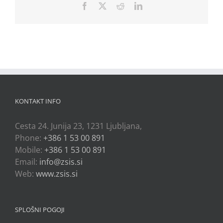
Facebook
X
Reddit
LinkedIn
KONTAKT INFO
Cesta 24. Junija 23, 1231 Ljubljana,
Phone:
+386 1 53 00 891
Mobile:
+386 1 53 00 891
Email:
info@zsis.si
Web:
www.zsis.si
SPLOŠNI POGOJI