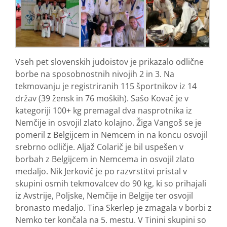
Vseh pet slovenskih judoistov je prikazalo odlične
borbe na sposobnostnih nivojih 2 in 3. Na
tekmovanju je registriranih 115 športnikov iz 14
držav (39 žensk in 76 moških). Sašo Kovač je v
kategoriji 100+ kg premagal dva nasprotnika iz
Nemčije in osvojil zlato kolajno. Žiga Vangoš se je
pomeril z Belgijcem in Nemcem in na koncu osvojil
srebrno odličje. Aljaž Colarič je bil uspešen v
borbah z Belgijcem in Nemcema in osvojil zlato
medaljo. Nik Jerkovič je po razvrstitvi pristal v
skupini osmih tekmovalcev do 90 kg, ki so prihajali
iz Avstrije, Poljske, Nemčije in Belgije ter osvojil
bronasto medaljo. Tina Skerlep je zmagala v borbi z
Nemko ter končala na 5. mestu. V Tinini skupini so