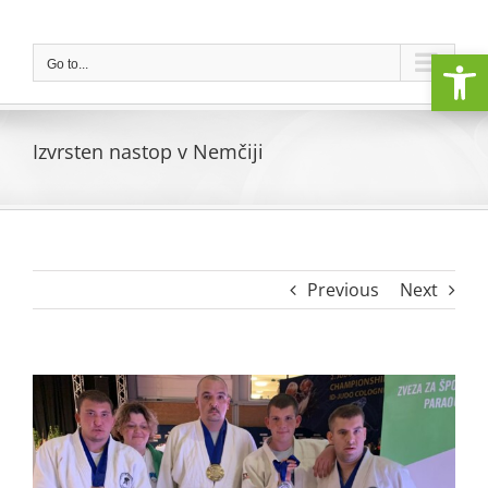
Skip
to
Open
content
Go to...
Izvrsten nastop v Nemčiji
Previous
Next
View
Larger
Image