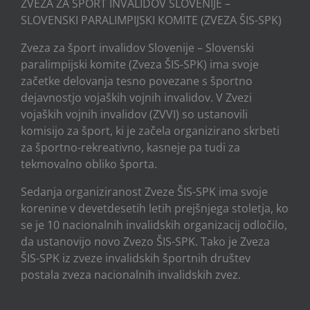
ZVEZA ZA ŠPORT INVALIDOV SLOVENIJE –
SLOVENSKI PARALIMPIJSKI KOMITE (ZVEZA ŠIS-SPK)
Zveza za šport invalidov Slovenije – Slovenski
paralimpijski komite (Zveza ŠIS-SPK) ima svoje
začetke delovanja tesno povezane s športno
dejavnostjo vojaških vojnih invalidov. V Zvezi
vojaških vojnih invalidov (ZVVI) so ustanovili
komisijo za šport, ki je začela organizirano skrbeti
za športno-rekreativno, kasneje pa tudi za
tekmovalno obliko športa.
Sedanja organiziranost Zveze ŠIS-SPK ima svoje
korenine v devetdesetih letih prejšnjega stoletja, ko
se je 10 nacionalnih invalidskih organizacij odločilo,
da ustanovijo novo Zvezo ŠIS-SPK. Tako je Zveza
ŠIS-SPK iz zveze invalidskih športnih društev
postala zveza nacionalnih invalidskih zvez.