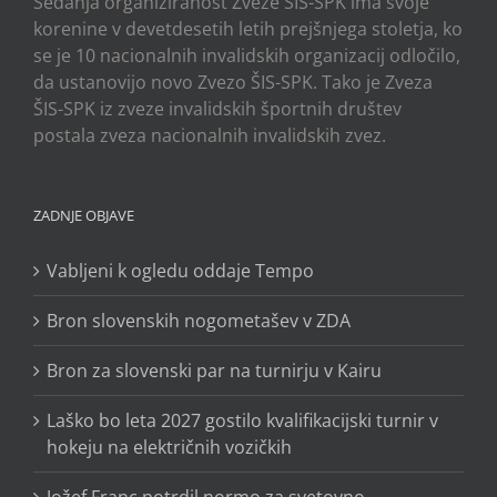
Sedanja organiziranost Zveze ŠIS-SPK ima svoje
korenine v devetdesetih letih prejšnjega stoletja, ko
se je 10 nacionalnih invalidskih organizacij odločilo,
da ustanovijo novo Zvezo ŠIS-SPK. Tako je Zveza
ŠIS-SPK iz zveze invalidskih športnih društev
postala zveza nacionalnih invalidskih zvez.
ZADNJE OBJAVE
Vabljeni k ogledu oddaje Tempo
Bron slovenskih nogometašev v ZDA
Bron za slovenski par na turnirju v Kairu
Laško bo leta 2027 gostilo kvalifikacijski turnir v
hokeju na električnih vozičkih
Jožef Franc potrdil normo za svetovno