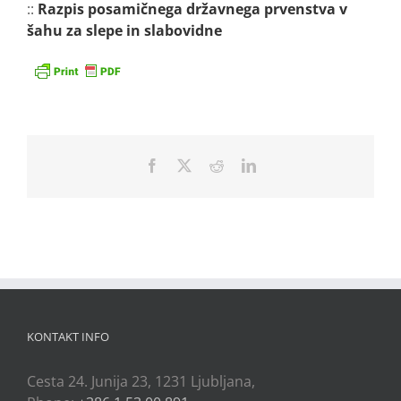
::
Razpis posamičnega državnega prvenstva v
šahu za slepe in slabovidne
Facebook
X
Reddit
LinkedIn
KONTAKT INFO
Cesta 24. Junija 23, 1231 Ljubljana,