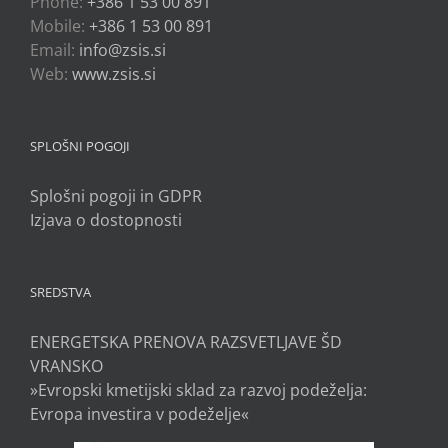
Phone:
+386 1 53 00 891
Mobile:
+386 1 53 00 891
Email:
info@zsis.si
Web:
www.zsis.si
SPLOŠNI POGOJI
Splošni pogoji in GDPR
Izjava o dostopnosti
SREDSTVA
ENERGETSKA PRENOVA RAZSVETLJAVE ŠD
VRANSKO
»Evropski kmetijski sklad za razvoj podeželja:
Evropa investira v podeželje«