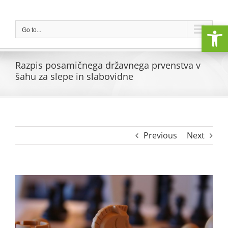
Skip
to
Open
content
Go to...
Razpis posamičnega državnega prvenstva v
šahu za slepe in slabovidne
Previous
Next
View
Larger
Image