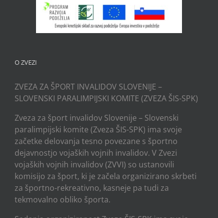
O ZVEZI
ZVEZA ZA ŠPORT INVALIDOV SLOVENIJE –
SLOVENSKI PARALIMPIJSKI KOMITE (ZVEZA ŠIS-SPK)
Zveza za šport invalidov Slovenije – Slovenski
paralimpijski komite (Zveza ŠIS-SPK) ima svoje
začetke delovanja tesno povezane s športno
dejavnostjo vojaških vojnih invalidov. V Zvezi
vojaških vojnih invalidov (ZVVI) so ustanovili
komisijo za šport, ki je začela organizirano skrbeti
za športno-rekreativno, kasneje pa tudi za
tekmovalno obliko športa.