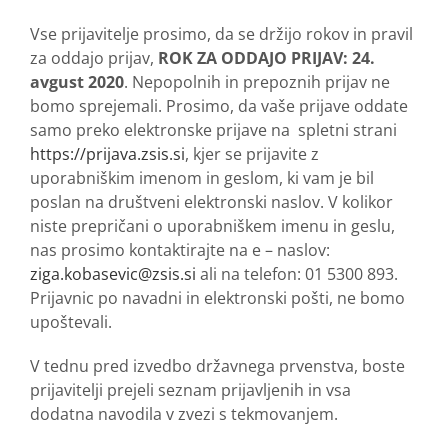
Vse prijavitelje prosimo, da se držijo rokov in pravil
za oddajo prijav,
ROK ZA ODDAJO PRIJAV: 24.
avgust 2020
. Nepopolnih in prepoznih prijav ne
bomo sprejemali. Prosimo, da vaše prijave oddate
samo preko elektronske prijave na spletni strani
https://prijava.zsis.si
, kjer se prijavite z
uporabniškim imenom in geslom, ki vam je bil
poslan na društveni elektronski naslov. V kolikor
niste prepričani o uporabniškem imenu in geslu,
nas prosimo kontaktirajte na e – naslov:
ziga.kobasevic@zsis.si
ali na telefon: 01 5300 893.
Prijavnic po navadni in elektronski pošti, ne bomo
upoštevali.
V tednu pred izvedbo državnega prvenstva, boste
prijavitelji prejeli seznam prijavljenih in vsa
dodatna navodila v zvezi s tekmovanjem.