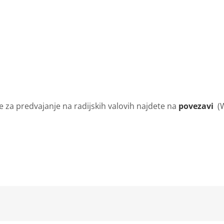
 za predvajanje na radijskih valovih najdete na
povezavi
(W
kedIn