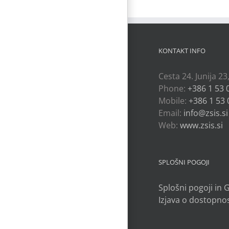
KONTAKT INFO
Cesta 24. Junija 23
Phone:
+386 1 53 
Mobile:
+386 1 53 
Email:
info@zsis.si
Web:
www.zsis.si
SPLOŠNI POGOJI
Splošni pogoji in
Izjava o dostopnos