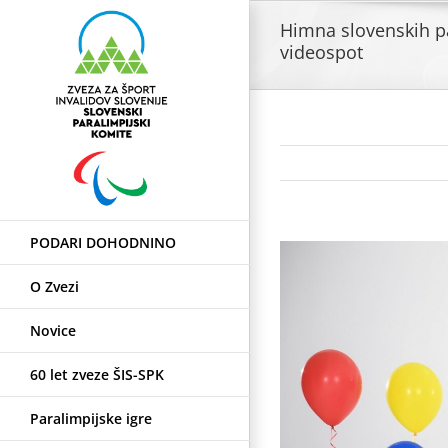
Skip
Himna slovenskih p
to
videospot
content
PODARI DOHODNINO
View
Larger
O Zvezi
Image
Novice
60 let zveze ŠIS-SPK
Paralimpijske igre