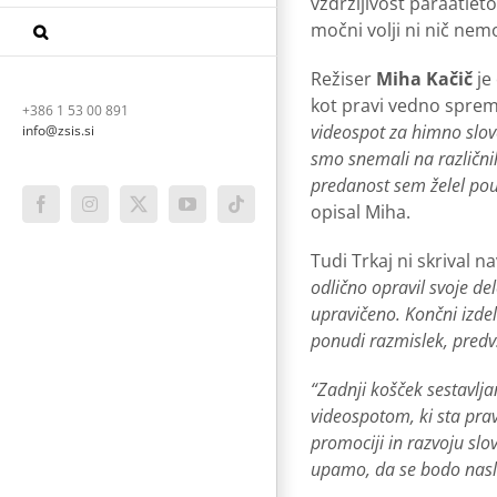
vzdržljivost paraatlet
močni volji ni nič nem
Režiser
Miha Kačič
je
kot pravi vedno spreml
+386 1 53 00 891
videospot za himno slov
info@zsis.si
smo snemali na različnih 
predanost sem želel poud
opisal Miha.
Facebook
Instagram
X
YouTube
Tiktok
Tudi Trkaj ni skrival 
odlično opravil svoje d
upravičeno. Končni izde
ponudi razmislek, pred
“Zadnji košček sestavl
videospotom, ki sta pra
promociji in razvoju slo
upamo, da se bodo nasle