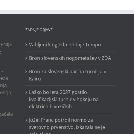
ZADNJE OBJAVE
ENIJE –
Vabljeni k ogledu oddaje Tempo
E
Bron slovenskih nogometašev v ZDA
 –
Bron za slovenski par na turnirju v
veza
Kairu
anja
Laško bo leta 2027 gostilo
ostjo
kvalifikacijski turnir v hokeju na
električnih vozičkih
o
 začela
Jožef Franc potrdil normo za
svetovno prvenstvo, izkazala se je