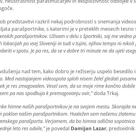
ov, neustrašnost parasmučarjev in eksplozivnost odbojke v se
ogoče.
 ob predstavitvi razkril nekaj podrobnosti s snemanja videos
jata parašportnike, s katerimi je v preteklih mesecih tesno 
enskih parašportnikov. Uživam v delu s športniki, saj me vedno p
lokacijah po vsej Sloveniji in tudi v tujini, njihov tempo ni nikoli
ariti v spotu. Je pa res, da se v dobre tri minute ne da ujeti vseg
navdušenja nad tem, kako dobro je režiserju uspelo besedilo i
elo. Med nastajanjem videospota sploh nisem želel gledati posa
lek je res zmagovalen. Vesel sem, da so moje rime končno dobile 
vsem pa nas spodbuja k premagovanju ovir,”
doda Trkaj.
janke himne naših parašportnikov je na svojem mestu. Skorajda 
vi poklon našim parašportnikom. Hvaležen sem našemu zlatemu p
venskega parašporta. Verjamem, da bo himna odlična sopotnica na 
dnje leto res odvile,”
je povedal
Damijan Lazar
, predsednik