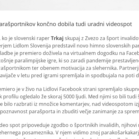
arašportnikov končno dobila tudi uradni videospot
ko je slovenski raper
Trkaj
skupaj z Zvezo za šport invalid
erjem Lidlom Slovenija predstavil novo himno slovenskih par
adbe je premiero doživela na virtualnem dogodku na Faceboo
tošnje paralimpijske igre, ki so zaradi pandemije prestavljene
športnikom ter obenem motivacija za slehernika. Partnerji p
avijače v letu pred igrami spremljala in spodbujala na poti d
iero je v živo na Lidlovi Facebook strani spremljalo skupno v
rofilu ogledalo že skoraj 5000 ljudi. Med njimi so bili tudi 
je bilo razbrati iz množice komentarjev, nad videospotom iz
poznavnost parašporta in zbuditi večje zanimanje za spremlj
deo spot pripoveduje zgodbo o športnikih invalidih, njihovi n
lehernega posameznika. V njem vidimo znoj parakošarkakarje