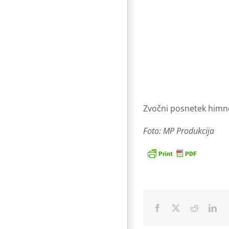
Zvočni posnetek himne
Foto: MP Produkcija
Facebook
X
Reddit
Lin