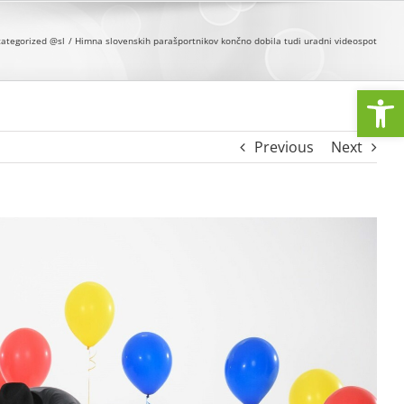
ategorized @sl
Himna slovenskih parašportnikov končno dobila tudi uradni videospot
Open
Previous
Next