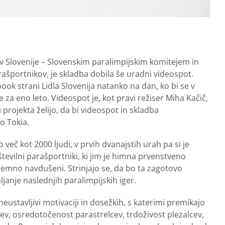
ov Slovenije – Slovenskim paralimpijskim komitejem in
ašportnikov, je skladba dobila še uradni videospot.
k strani Lidla Slovenija natanko na dan, ko bi se v
 za eno leto. Videospot je, kot pravi režiser Miha Kačič,
rojekta želijo, da bi videospot in skladba
o Tokia.
eč kot 2000 ljudi, v prvih dvanajstih urah pa si je
številni parašportniki, ki jim je himna prvenstveno
jemno navdušeni. Strinjajo se, da bo ta zagotovo
anje naslednjih paralimpijskih iger.
eustavljivi motivaciji in dosežkih, s katerimi premikajo
v, osredotočenost parastrelcev, trdoživost plezalcev,