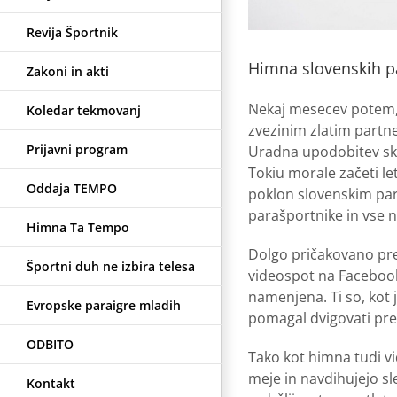
Revija Športnik
Himna slovenskih p
Zakoni in akti
Nekaj mesecev potem, 
Koledar tekmovanj
zvezinim zlatim partn
Prijavni program
Uradna upodobitev skl
Tokiu morale začeti le
Oddaja TEMPO
poklon slovenskim para
parašportnike in vse n
Himna Ta Tempo
Dolgo pričakovano prem
Športni duh ne izbira telesa
videospot na Facebook p
namenjena. Ti so, kot 
Evropske paraigre mladih
pomagal dvigovati pre
ODBITO
Tako kot himna tudi vi
meje in navdihujejo s
Kontakt