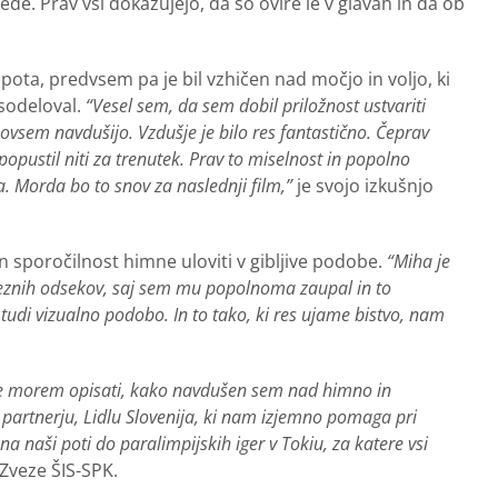
de. Prav vsi dokazujejo, da so ovire le v glavah in da ob
pota, predvsem pa je bil vzhičen nad močjo in voljo, ki
sodeloval.
“Vesel sem, da sem dobil priložnost ustvariti
ovsem navdušijo. Vzdušje je bilo res fantastično. Čeprav
 popustil niti za trenutek. Prav to miselnost in popolno
a. Morda bo to snov za naslednji film,”
je svojo izkušnjo
n sporočilnost himne uloviti v gibljive podobe.
“Miha je
meznih odsekov, saj sem mu popolnoma zaupal in to
tudi vizualno podobo. In to tako, ki res ujame bistvo, nam
ne morem opisati, kako navdušen sem nad himno in
artnerju, Lidlu Slovenija, ki nam izjemno pomaga pri
naši poti do paralimpijskih iger v Tokiu, za katere vsi
 Zveze ŠIS-SPK.