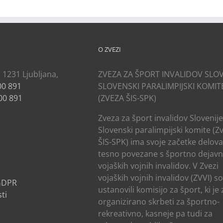
O ZVEZI
, 1231 Ljubljana,
ZVEZA ZA ŠPORT INVALIDOV SLOV
00 891
SLOVENSKI PARALIMPIJSKI KOMIT
00 891
(ZVEZA ŠIS-SPK)
Zveza za šport invalidov Slovenije
Slovenski paralimpijski komite (Z
ŠIS-SPK) ima svoje začetke delov
tesno povezane s športno dejavn
vojaških vojnih invalidov. V Zvezi
vojaških vojnih invalidov (ZVVI) s
 GDPR
ustanovili komisijo za šport, ki je
ti
organizirano skrbeti za športno-
rekreativno, kasneje pa tudi za