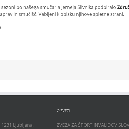
i sezoni bo našega smučarja Jerneja Slivnika podpiralo
Združ
naprav in smučišč. Vabljeni k obisku njihove spletne strani.
j
kedIn
O ZVEZI
, 1231 Ljubljana,
ZVEZA ZA ŠPORT INVALIDOV SLOV