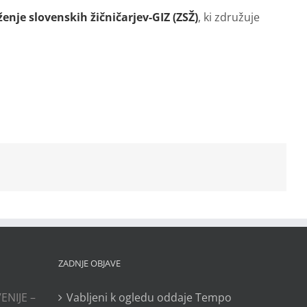
enje slovenskih žičničarjev-GIZ (ZSŽ)
, ki združuje
ZADNJE OBJAVE
ENIJE –
Vabljeni k ogledu oddaje Tempo