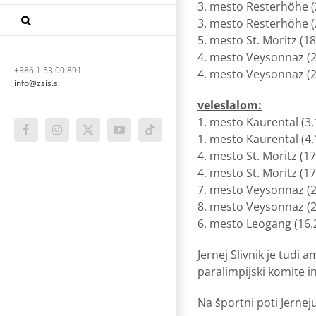
3. mesto Resterhöhe (
3. mesto Resterhöhe (
5. mesto St. Moritz (18
4. mesto Veysonnaz (2
+386 1 53 00 891
4. mesto Veysonnaz (2
info@zsis.si
veleslalom:
1. mesto Kaurental (3.
Facebook
Instagram
X
YouTube
Tiktok
1. mesto Kaurental (4.
4. mesto St. Moritz (17
4. mesto St. Moritz (17
7. mesto Veysonnaz (2
8. mesto Veysonnaz (2
6. mesto Leogang (16.2
Jernej Slivnik je tud
paralimpijski komite in
Na športni poti Jerneju