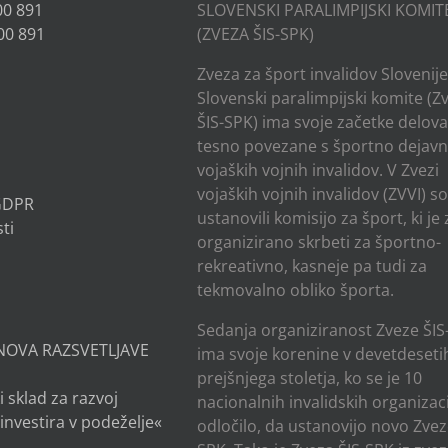
00 891
SLOVENSKI PARALIMPIJSKI KOMIT
00 891
(ZVEZA ŠIS-SPK)
Zveza za šport invalidov Slovenije
Slovenski paralimpijski komite (Z
ŠIS-SPK) ima svoje začetke delov
tesno povezane s športno dejavn
vojaških vojnih invalidov. V Zvezi
vojaških vojnih invalidov (ZVVI) s
 GDPR
ustanovili komisijo za šport, ki je
ti
organizirano skrbeti za športno-
rekreativno, kasneje pa tudi za
tekmovalno obliko športa.
Sedanja organiziranost Zveze ŠIS
NOVA RAZSVETLJAVE
ima svoje korenine v devetdesetih
prejšnjega stoletja, ko se je 10
i sklad za razvoj
nacionalnih invalidskih organizaci
investira v podeželje«
odločilo, da ustanovijo novo Zvez