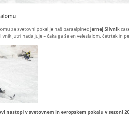
lalomu
omu za svetovni pokal je naš paraalpinec
Jernej Slivni
k zas
livnik jutri nadaljuje – čaka ga še en veleslalom, četrtek in 
egovi nastopi v svetovnem in evropskem pokalu v sezoni 2