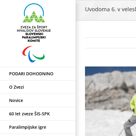
Skip
Uvodoma 6. v veles
to
content
View
PODARI DOHODNINO
Larger
Image
O Zvezi
Novice
60 let zveze ŠIS-SPK
Paralimpijske igre