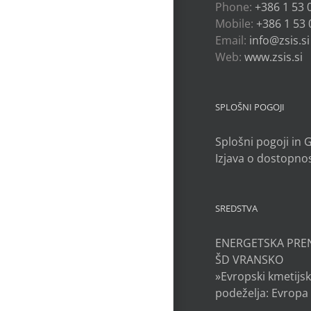
Phone:
+386 1 53 
Mobile:
+386 1 53 
Email:
info@zsis.si
Web:
www.zsis.si
SPLOŠNI POGOJI
Splošni pogoji in
Izjava o dostopnos
SREDSTVA
ENERGETSKA PRE
ŠD VRANSKO
»Evropski kmetijsk
podeželja: Evropa 