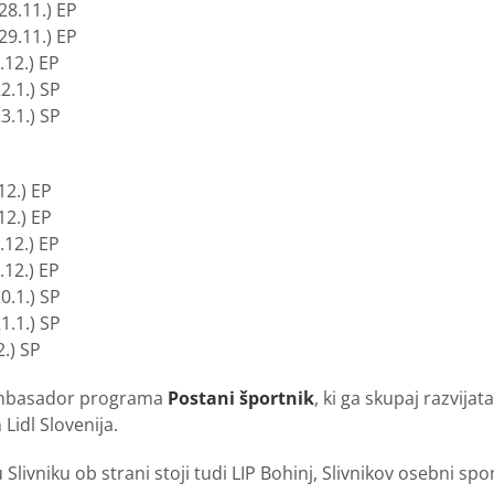
28.11.) EP
29.11.) EP
.12.) EP
2.1.) SP
3.1.) SP
12.) EP
12.) EP
.12.) EP
.12.) EP
0.1.) SP
1.1.) SP
.) SP
i ambasador programa
Postani športnik
, ki ga skupaj razvija
 Lidl Slovenija.
 Slivniku ob strani stoji tudi LIP Bohinj, Slivnikov osebni spo