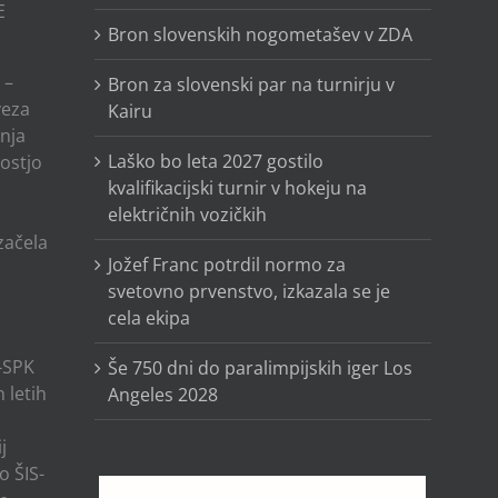
E
Bron slovenskih nogometašev v ZDA
 –
Bron za slovenski par na turnirju v
veza
Kairu
anja
Laško bo leta 2027 gostilo
ostjo
kvalifikacijski turnir v hokeju na
električnih vozičkih
o
 začela
Jožef Franc potrdil normo za
svetovno prvenstvo, izkazala se je
cela ekipa
-SPK
Še 750 dni do paralimpijskih iger Los
 letih
Angeles 2028
j
o ŠIS-