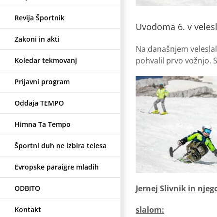
Revija Športnik
Uvodoma 6. v veles
Zakoni in akti
Na današnjem veleslal
pohvalil prvo vožnjo. S
Koledar tekmovanj
Prijavni program
Oddaja TEMPO
Himna Ta Tempo
Športni duh ne izbira telesa
Evropske paraigre mladih
Jernej Slivnik in nj
ODBITO
slalom:
Kontakt