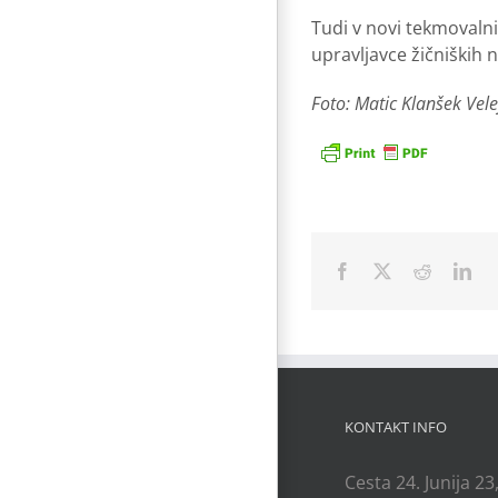
Tudi v novi tekmovaln
upravljavce žičniških 
Foto: Matic Klanšek Vele
Facebook
X
Reddit
Lin
KONTAKT INFO
Cesta 24. Junija 23