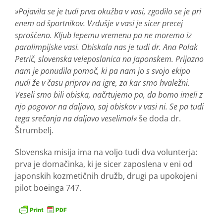
»Pojavila se je tudi prva okužba v vasi, zgodilo se je pri
enem od športnikov. Vzdušje v vasi je sicer precej
sproščeno. Kljub lepemu vremenu pa ne moremo iz
paralimpijske vasi. Obiskala nas je tudi dr. Ana Polak
Petrič, slovenska veleposlanica na Japonskem. Prijazno
nam je ponudila pomoč, ki pa nam jo s svojo ekipo
nudi že v času priprav na igre, za kar smo hvaležni.
Veseli smo bili obiska, načrtujemo pa, da bomo imeli z
njo pogovor na daljavo, saj obiskov v vasi ni. Se pa tudi
tega srečanja na daljavo veselimo!«
še doda dr.
Štrumbelj.
Slovenska misija ima na voljo tudi dva volunterja:
prva je domačinka, ki je sicer zaposlena v eni od
japonskih kozmetičnih družb, drugi pa upokojeni
pilot boeinga 747.