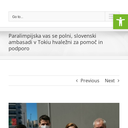
Skip
to
Open
content
Go to...
Paralimpijska vas se polni, slovenski
ambasadi v Tokiu hvaležni za pomoč in
podporo
Previous
Next
View
Larger
Image