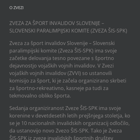
O ZVEZI
ZVEZA ZA ŠPORT INVALIDOV SLOVENIJE –
SLOVENSKI PARALIMPIJSKI KOMITE (ZVEZA ŠIS-SPK)
Zveza za šport invalidov Slovenije – Slovenski
paralimpijski komite (Zveza ŠIS-SPK) ima svoje
začetke delovanja tesno povezane s športno
dejavnostjo vojaških vojnih invalidov. V Zvezi
vojaških vojnih invalidov (ZVVI) so ustanovili
komisijo za šport, ki je začela organizirano skrbeti
za športno-rekreativno, kasneje pa tudi za
tekmovalno obliko športa.
Sedanja organiziranost Zveze ŠIS-SPK ima svoje
korenine v devetdesetih letih prejšnjega stoletja, ko
se je 10 nacionalnih invalidskih organizacij odločilo,
da ustanovijo novo Zvezo ŠIS-SPK. Tako je Zveza
ŠIS-SPK iz zveze invalidskih športnih društev