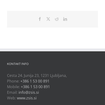
Facebook
X
Reddit
LinkedIn
KONTAKT INFO
Cesta 24. Junija 23, 1231 Ljubljana,
Phone:
+386 1 53 00 891
Mobile:
+386 1 53 00 891
Email:
info@zsis.si
Web:
www.zsis.si