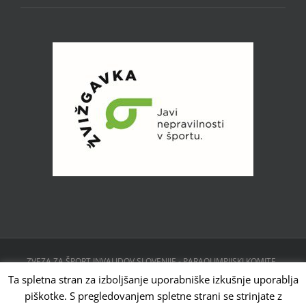
ZVEZA ZA ŠPORT INVALIDOV SLOVENIJE - PARAOLIMPIJSKI KOMITE ,
CESTA 24. JUNIJA 23, 1231 LJUBLJANA, SLOVENIJA | Powered by
Ta spletna stran za izboljšanje uporabniške izkušnje uporablja
WordPress
piškotke. S pregledovanjem spletne strani se strinjate z