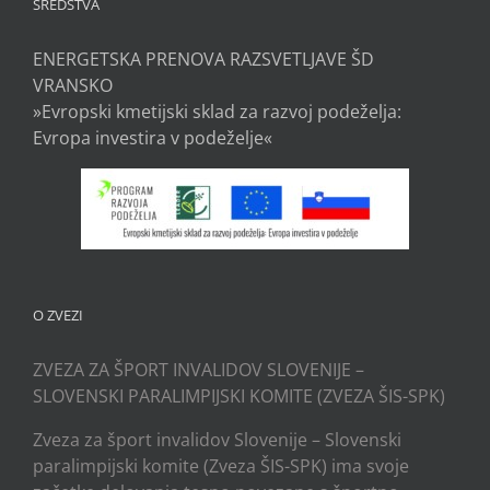
SREDSTVA
ENERGETSKA PRENOVA RAZSVETLJAVE ŠD
VRANSKO
»Evropski kmetijski sklad za razvoj podeželja:
Evropa investira v podeželje«
O ZVEZI
ZVEZA ZA ŠPORT INVALIDOV SLOVENIJE –
SLOVENSKI PARALIMPIJSKI KOMITE (ZVEZA ŠIS-SPK)
Zveza za šport invalidov Slovenije – Slovenski
paralimpijski komite (Zveza ŠIS-SPK) ima svoje