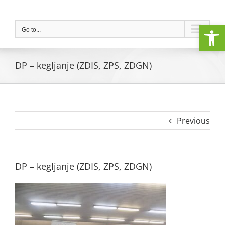
Skip
to
Open
content
Go to...
DP – kegljanje (ZDIS, ZPS, ZDGN)
Previous
DP – kegljanje (ZDIS, ZPS, ZDGN)