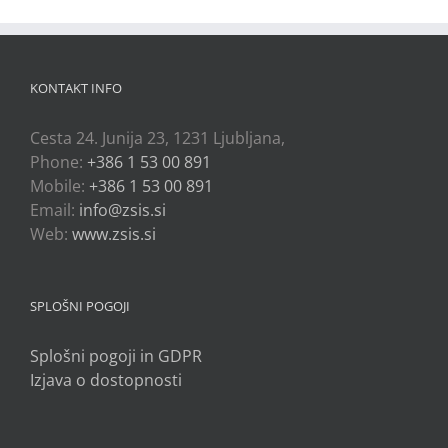
KONTAKT INFO
Cesta 24. Junija 23, 1231 Ljubljana,
Phone:
+386 1 53 00 891
Mobile:
+386 1 53 00 891
Email:
info@zsis.si
Web:
www.zsis.si
SPLOŠNI POGOJI
Splošni pogoji in GDPR
Izjava o dostopnosti