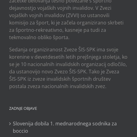
začetke delovanja tesno povezane s športno
dejavnostjo vojaških vojnih invalidov. V Zvezi
vojaških vojnih invalidov (ZVVI) so ustanovili
komisijo za šport, ki je začela organizirano skrbeti
za športno-rekreativno, kasneje pa tudi za
tekmovalno obliko športa.
Sedanja organiziranost Zveze ŠIS-SPK ima svoje
korenine v devetdesetih letih prejšnjega stoletja, ko
se je 10 nacionalnih invalidskih organizacij odločilo,
da ustanovijo novo Zvezo ŠIS-SPK. Tako je Zveza
ŠIS-SPK iz zveze invalidskih športnih društev
postala zveza nacionalnih invalidskih zvez.
ZADNJE OBJAVE
Slovenija dobila 1. mednarodnega sodnika za
boccio