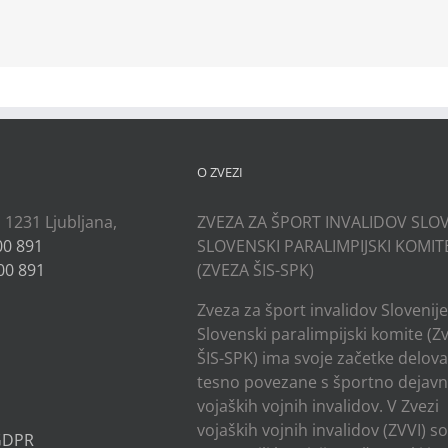
kedIn
O ZVEZI
, 1231 Ljubljana,
ZVEZA ZA ŠPORT INVALIDOV SLOV
00 891
SLOVENSKI PARALIMPIJSKI KOMIT
00 891
(ZVEZA ŠIS-SPK)
Zveza za šport invalidov Slovenije
Slovenski paralimpijski komite (Z
ŠIS-SPK) ima svoje začetke delov
tesno povezane s športno dejavn
vojaških vojnih invalidov. V Zvezi
vojaških vojnih invalidov (ZVVI) s
 GDPR