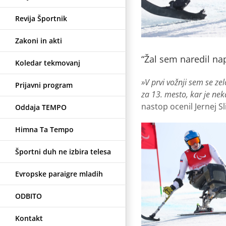
Revija Športnik
Zakoni in akti
“Žal sem naredil nap
Koledar tekmovanj
»V prvi vožnji sem se zel
Prijavni program
za 13. mesto, kar je neka
nastop ocenil Jernej Sl
Oddaja TEMPO
Himna Ta Tempo
Športni duh ne izbira telesa
Evropske paraigre mladih
ODBITO
Kontakt