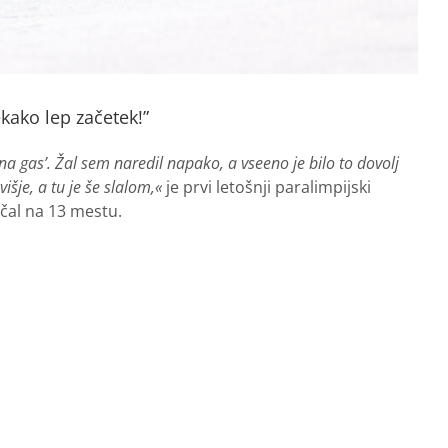
ekako lep začetek!”
 ‘na gas’. Žal sem naredil napako, a vseeno je bilo to dovolj
išje, a tu je še slalom,«
je prvi letošnji paralimpijski
nčal na 13 mestu.