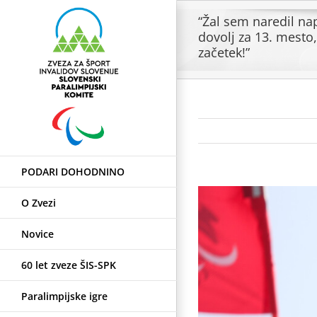
Skip
“Žal sem naredil nap
to
dovolj za 13. mesto,
content
začetek!”
PODARI DOHODNINO
View
O Zvezi
Larger
Image
Novice
60 let zveze ŠIS-SPK
Paralimpijske igre