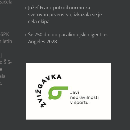
 začela
Jožef Franc potrdil normo za
svetovno prvenstvo, izkazala se je
cela ekipa
-SPK
Še 750 dni do paralimpijskih iger Los
 letih
Angeles 2028
j
o ŠIS-
ze
ala
.