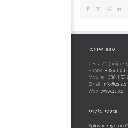
Facebook
X
Reddit
Lin
KONTAKT INFO
Cesta 24. Junija 23
Phone:
+386 1 53 
Mobile:
+386 1 53 
Email:
info@zsis.si
Web:
www.zsis.si
SPLOŠNI POGOJI
Splošni pogoji in