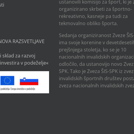
ustanovili komisijo za šport, ki je
ti
organizirano skrbeti za športno-
rekreativno, kasneje pa tudi za
tekmovalno obliko športa.
Sedanja organiziranost Zveze ŠIS
NOVA RAZSVETLJAVE
ima svoje korenine v devetdesetih
prejšnjega stoletja, ko se je 10
i sklad za razvoj
nacionalnih invalidskih organizaci
investira v podeželje«
odločilo, da ustanovijo novo Zvez
SPK. Tako je Zveza ŠIS-SPK iz zve
invalidskih športnih društev post
zveza nacionalnih invalidskih zvez