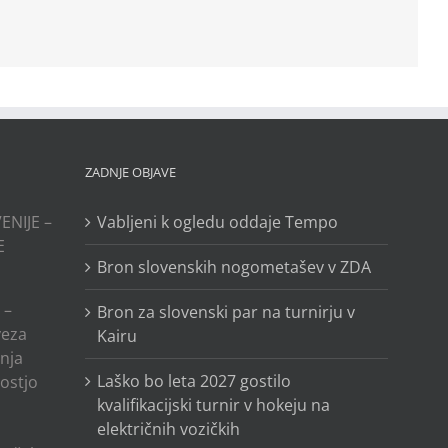
ZADNJE OBJAVE
ENIJE –
Vabljeni k ogledu oddaje Tempo
E
Bron slovenskih nogometašev v ZDA
 –
Bron za slovenski par na turnirju v
veza
Kairu
anja
Laško bo leta 2027 gostilo
ostjo
kvalifikacijski turnir v hokeju na
električnih vozičkih
o