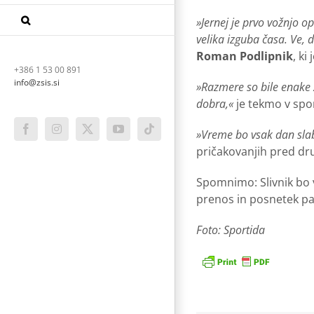
»Jernej je prvo vožnjo op
velika izguba časa. Ve, 
Roman Podlipnik
, k
+386 1 53 00 891
info@zsis.si
»Razmere so bile enake z
dobra,«
je tekmo v spo
»Vreme bo vsak dan slabš
Facebook
Instagram
X
YouTube
Tiktok
pričakovanjih pred dr
Spomnimo: Slivnik bo v
prenos in posnetek pa 
Foto: Sportida