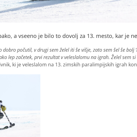
ako, a vseeno je bilo to dovolj za 13. mesto, kar je n
o dobro počutil, v drugi sem želel iti še višje, zato sem šel še bolj
ko lep začetek, prvi rezultat v veleslalomu na igrah. Želel sem si v
ivnik, ki je veleslalom na 13. zimskih paralimpijskih igrah ko