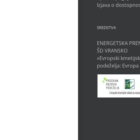
Izjava o dostopnos
SREDSTVA
ENERGETSKA PRE
ŠD VRANSKO
»Evropski kmetijsk
podeželja: Evropa 