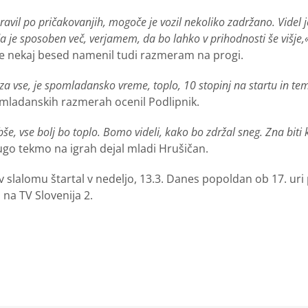
ravil po pričakovanjih, mogoče je vozil nekoliko zadržano. Videl je,
da je sposoben več, verjamem, da bo lahko v prihodnosti še višje,
i je nekaj besed namenil tudi razmeram na progi.
a vse, je spomladansko vreme, toplo, 10 stopinj na startu in temu
mladanskih razmerah ocenil Podlipnik.
e, vse bolj bo toplo. Bomo videli, kako bo zdržal sneg. Zna biti k
ugo tekmo na igrah dejal mladi Hrušičan.
 slalomu štartal v nedeljo, 13.3. Danes popoldan ob 17. uri 
na TV Slovenija 2.